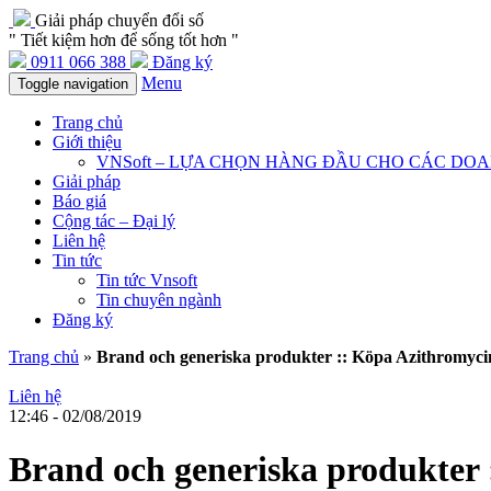
Giải pháp chuyển đổi số
" Tiết kiệm hơn để sống tốt hơn "
0911 066 388
Đăng ký
Menu
Toggle navigation
Trang chủ
Giới thiệu
VNSoft – LỰA CHỌN HÀNG ĐẦU CHO CÁC DO
Giải pháp
Báo giá
Cộng tác – Đại lý
Liên hệ
Tin tức
Tin tức Vnsoft
Tin chuyên ngành
Đăng ký
Trang chủ
»
Brand och generiska produkter :: Köpa Azithromycin 
Liên hệ
12:46 - 02/08/2019
Brand och generiska produkter :