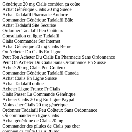
Générique 20 mg Cialis combien ça coûte
Achat Générique Cialis 20 mg Suède
Achat Tadalafil Pharmacie Andorre
Commander Générique Tadalafil Bâle
Achat Tadalafil Site Securise
Ordonner Tadalafil Peu Coûteux
Consultation en ligne Tadalafil
Cialis Commander Sur Internet
Achat Générique 20 mg Cialis Berne
Ou Acheter Du Cialis En Ligne
Peut Ton Acheter Du Cialis En Pharmacie Sans Ordonnance
Peut On Acheter Du Cialis Sans Ordonnance En Suisse
Acheté 20 mg Cialis Peu Coûteux
Commander Générique Tadalafil Canada
Achat Cialis En Ligne Suisse
Achat Tadalafil online
Acheter Ligne France Fr Cialis
Cialis Passer La Commande Générique
Acheter Cialis 20 mg En Ligne Paypal
Moins cher Cialis 20 mg générique
Ordonner Tadalafil Peu Coûteux Sans Ordonnance
Où commander en ligne Cialis
Achat générique de Cialis 20 mg
Commander des pilules de Cialis pas cher
combien ça coûte Cialis 20 mg