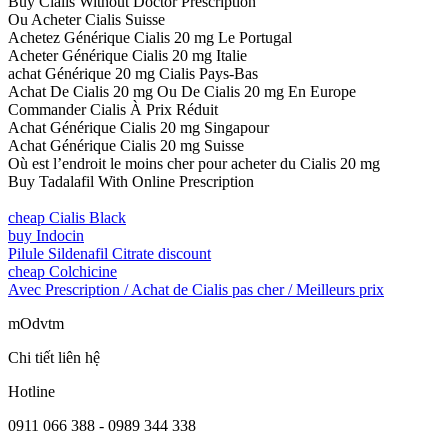
Buy Cialis Without Doctor Prescription
Ou Acheter Cialis Suisse
Achetez Générique Cialis 20 mg Le Portugal
Acheter Générique Cialis 20 mg Italie
achat Générique 20 mg Cialis Pays-Bas
Achat De Cialis 20 mg Ou De Cialis 20 mg En Europe
Commander Cialis À Prix Réduit
Achat Générique Cialis 20 mg Singapour
Achat Générique Cialis 20 mg Suisse
Où est l’endroit le moins cher pour acheter du Cialis 20 mg
Buy Tadalafil With Online Prescription
cheap Cialis Black
buy Indocin
Pilule Sildenafil Citrate discount
cheap Colchicine
Avec Prescription / Achat de Cialis pas cher / Meilleurs prix
mOdvtm
Chi tiết liên hệ
Hotline
0911 066 388 - 0989 344 338