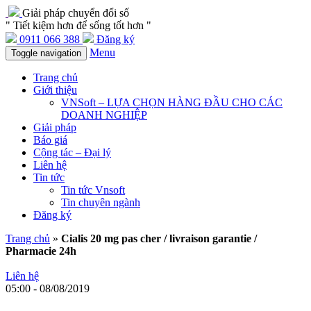
Giải pháp chuyển đổi số
" Tiết kiệm hơn để sống tốt hơn "
0911 066 388
Đăng ký
Menu
Toggle navigation
Trang chủ
Giới thiệu
VNSoft – LỰA CHỌN HÀNG ĐẦU CHO CÁC
DOANH NGHIỆP
Giải pháp
Báo giá
Cộng tác – Đại lý
Liên hệ
Tin tức
Tin tức Vnsoft
Tin chuyên ngành
Đăng ký
Trang chủ
»
Cialis 20 mg pas cher / livraison garantie /
Pharmacie 24h
Liên hệ
05:00 - 08/08/2019