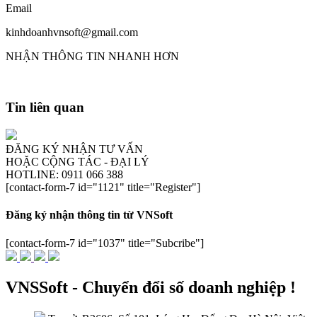
Email
kinhdoanhvnsoft@gmail.com
NHẬN THÔNG TIN NHANH HƠN
Tin liên quan
ĐĂNG KÝ NHẬN TƯ VẤN
HOẶC CỘNG TÁC - ĐẠI LÝ
HOTLINE: 0911 066 388
[contact-form-7 id="1121" title="Register"]
Đăng ký nhận thông tin từ VNSoft
[contact-form-7 id="1037" title="Subcribe"]
VNSSoft - Chuyển đổi số doanh nghiệp !