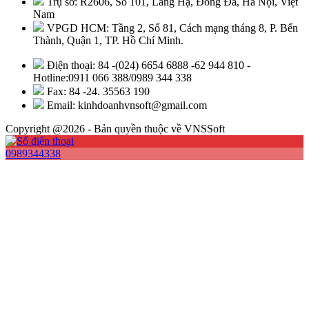
Trụ sở: R2606, Số 101, Láng Hạ, Đống Đa, Hà Nội, Việt
Nam
VPGD HCM: Tầng 2, Số 81, Cách mạng tháng 8, P. Bến
Thành, Quận 1, TP. Hồ Chí Minh.
Điện thoại: 84 -(024) 6654 6888 -62 944 810 -
Hotline:0911 066 388/0989 344 338
Fax: 84 -24. 35563 190
Email: kinhdoanhvnsoft@gmail.com
Copyright @2026 - Bản quyền thuộc về VNSSoft
0989344338