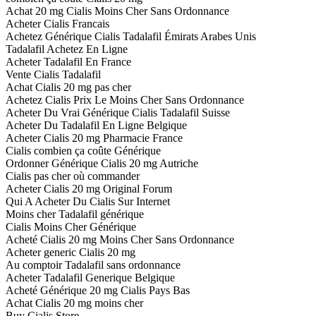
Achat 20 mg Cialis Moins Cher Sans Ordonnance
Acheter Cialis Francais
Achetez Générique Cialis Tadalafil Émirats Arabes Unis
Tadalafil Achetez En Ligne
Acheter Tadalafil En France
Vente Cialis Tadalafil
Achat Cialis 20 mg pas cher
Achetez Cialis Prix Le Moins Cher Sans Ordonnance
Acheter Du Vrai Générique Cialis Tadalafil Suisse
Acheter Du Tadalafil En Ligne Belgique
Acheter Cialis 20 mg Pharmacie France
Cialis combien ça coûte Générique
Ordonner Générique Cialis 20 mg Autriche
Cialis pas cher où commander
Acheter Cialis 20 mg Original Forum
Qui A Acheter Du Cialis Sur Internet
Moins cher Tadalafil générique
Cialis Moins Cher Générique
Acheté Cialis 20 mg Moins Cher Sans Ordonnance
Acheter generic Cialis 20 mg
Au comptoir Tadalafil sans ordonnance
Acheter Tadalafil Generique Belgique
Acheté Générique 20 mg Cialis Pays Bas
Achat Cialis 20 mg moins cher
Buy Cialis Store