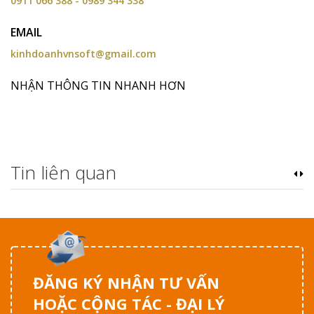
0911 066 388 - 0989 344 338
EMAIL
kinhdoanhvnsoft@gmail.com
NHẬN THÔNG TIN NHANH HƠN
Tin liên quan
ĐĂNG KÝ NHẬN TƯ VẤN
HOẶC CỘNG TÁC - ĐẠI LÝ