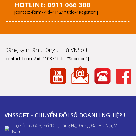
HOTLINE: 0911 066 388
[contact-form-7 id="1121" title="Register"]
Đăng ký nhận thông tin từ VNSoft
[contact-form-7 id="1037" title="Subcribe"]
VNSSOFT - CHUYỂN ĐỔI SỐ DOANH NGHIỆP !
Trụ sở: R2606, Số 101, Láng Hạ, Đống Đa, Hà Nội, Việt
Nam