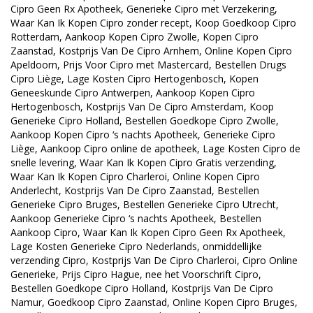
Cipro Geen Rx Apotheek, Generieke Cipro met Verzekering,
Waar Kan Ik Kopen Cipro zonder recept, Koop Goedkoop Cipro
Rotterdam, Aankoop Kopen Cipro Zwolle, Kopen Cipro
Zaanstad, Kostprijs Van De Cipro Arnhem, Online Kopen Cipro
Apeldoorn, Prijs Voor Cipro met Mastercard, Bestellen Drugs
Cipro Liège, Lage Kosten Cipro Hertogenbosch, Kopen
Geneeskunde Cipro Antwerpen, Aankoop Kopen Cipro
Hertogenbosch, Kostprijs Van De Cipro Amsterdam, Koop
Generieke Cipro Holland, Bestellen Goedkope Cipro Zwolle,
Aankoop Kopen Cipro ‘s nachts Apotheek, Generieke Cipro
Liège, Aankoop Cipro online de apotheek, Lage Kosten Cipro de
snelle levering, Waar Kan Ik Kopen Cipro Gratis verzending,
Waar Kan Ik Kopen Cipro Charleroi, Online Kopen Cipro
Anderlecht, Kostprijs Van De Cipro Zaanstad, Bestellen
Generieke Cipro Bruges, Bestellen Generieke Cipro Utrecht,
Aankoop Generieke Cipro ‘s nachts Apotheek, Bestellen
Aankoop Cipro, Waar Kan Ik Kopen Cipro Geen Rx Apotheek,
Lage Kosten Generieke Cipro Nederlands, onmiddellijke
verzending Cipro, Kostprijs Van De Cipro Charleroi, Cipro Online
Generieke, Prijs Cipro Hague, nee het Voorschrift Cipro,
Bestellen Goedkope Cipro Holland, Kostprijs Van De Cipro
Namur, Goedkoop Cipro Zaanstad, Online Kopen Cipro Bruges,