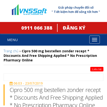
Giải pháp chuyển đổi số
" Tiết kiệm hơn để sống tốt hơn "
0911 066 388
ĐĂNG KÝ
MENU
Toggle
navigat
Trang chủ
»
Cipro 500 mg bestellen zonder recept *
Discounts And Free Shipping Applied * No Prescription
Pharmacy Online
Liên hệ
06:03 - 23/07/2019
Cipro 500 mg bestellen zonder recept
* Discounts And Free Shipping Applied
* No Prescription Pharmacy Online