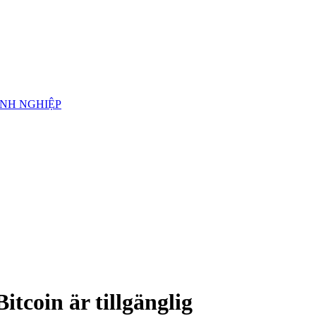
ANH NGHIỆP
itcoin är tillgänglig