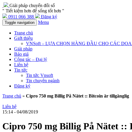
Giải pháp chuyển đổi số
" Tiết kiệm hơn để sống tốt hơn "
0911 066 388
Đăng ký
Menu
Toggle navigation
Trang chủ
Giới thiệu
VNSoft – LỰA CHỌN HÀNG ĐẦU CHO CÁC DO
Giải pháp
Báo giá
Cộng tác – Đại lý
Liên hệ
Tin tức
Tin tức Vnsoft
Tin chuyên ngành
Đăng ký
Trang chủ
»
Cipro 750 mg Billig På Nätet :: Bitcoin är tillgänglig
Liên hệ
15:14 - 04/08/2019
Cipro 750 mg Billig På Nätet :: B