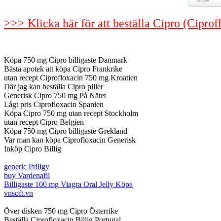
>>> Klicka här för att beställa Cipro (Cipro
Köpa 750 mg Cipro billigaste Danmark
Bästa apotek att köpa Cipro Frankrike
utan recept Ciprofloxacin 750 mg Kroatien
Där jag kan beställa Cipro piller
Generisk Cipro 750 mg På Nätet
Lågt pris Ciprofloxacin Spanien
Köpa Cipro 750 mg utan recept Stockholm
utan recept Cipro Belgien
Köpa 750 mg Cipro billigaste Grekland
Var man kan köpa Ciprofloxacin Generisk
Inköp Cipro Billig
generic Priligy
buy Vardenafil
Billigaste 100 mg Viagra Oral Jelly Köpa
vnsoft.vn
Över disken 750 mg Cipro Österrike
Beställa Ciprofloxacin Billig Portugal