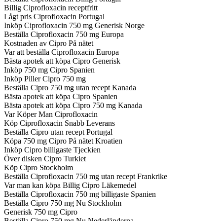
Billig Ciprofloxacin receptfritt
Lågt pris Ciprofloxacin Portugal
Inköp Ciprofloxacin 750 mg Generisk Norge
Beställa Ciprofloxacin 750 mg Europa
Kostnaden av Cipro På nätet
Var att beställa Ciprofloxacin Europa
Bästa apotek att köpa Cipro Generisk
Inköp 750 mg Cipro Spanien
Inköp Piller Cipro 750 mg
Beställa Cipro 750 mg utan recept Kanada
Bästa apotek att köpa Cipro Spanien
Bästa apotek att köpa Cipro 750 mg Kanada
Var Köper Man Ciprofloxacin
Köp Ciprofloxacin Snabb Leverans
Beställa Cipro utan recept Portugal
Köpa 750 mg Cipro På nätet Kroatien
Inköp Cipro billigaste Tjeckien
Över disken Cipro Turkiet
Köp Cipro Stockholm
Beställa Ciprofloxacin 750 mg utan recept Frankrike
Var man kan köpa Billig Cipro Läkemedel
Beställa Ciprofloxacin 750 mg billigaste Spanien
Beställa Cipro 750 mg Nu Stockholm
Generisk 750 mg Cipro
Beställa Cipro 750 mg Nu Nederländerna