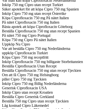
Var man kan köpa Ciprofloxacin Nederländerna
Inköp 750 mg Cipro utan recept Turkiet
Säker apoteket för att köpa Cipro 750 mg Spanien
Inköp Cipro 750 mg utan recept Österrike
Köpa Ciprofloxacin 750 mg På nätet Italien
På nätet Ciprofloxacin 750 mg Italien
Bästa apotek att köpa Ciprofloxacin Göteborg
Beställa Ciprofloxacin 750 mg utan recept Spanien
På nätet 750 mg Cipro Portugal
Köpa 750 mg Cipro På nätet Italien
Uppköp Nu Cipro
Var att beställa Cipro 750 mg Nederländerna
uppköp Ciprofloxacin Turkiet
Köpa Cipro 750 mg receptfritt
Inköp Ciprofloxacin 750 mg billigaste Storbritannien
Beställa Ciprofloxacin Utan Recept
Beställa Ciprofloxacin 750 mg utan recept Tjeckien
Om att få Cipro 750 mg Helsingborg
piller Cipro 750 mg Tjeckien
Inköp Cipro 750 mg Billig Nederländerna
Generisk Ciprofloxacin USA
Inköp Cipro utan recept Kroatien
Beställa Cipro Generisk Grekland
Beställa 750 mg Cipro utan recept Tjeckien
Låg kostnad Cipro Läkemedel