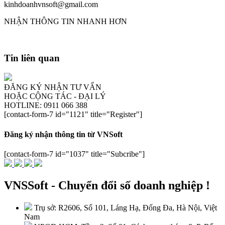
kinhdoanhvnsoft@gmail.com
NHẬN THÔNG TIN NHANH HƠN
Tin liên quan
ĐĂNG KÝ NHẬN TƯ VẤN
HOẶC CỘNG TÁC - ĐẠI LÝ
HOTLINE: 0911 066 388
[contact-form-7 id="1121" title="Register"]
Đăng ký nhận thông tin từ VNSoft
[contact-form-7 id="1037" title="Subcribe"]
VNSSoft - Chuyển đổi số doanh nghiệp !
Trụ sở: R2606, Số 101, Láng Hạ, Đống Đa, Hà Nội, Việt
Nam