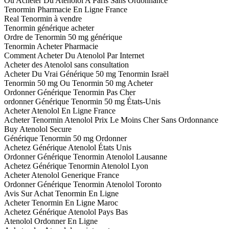
Ou Acheter Du Atenolol A Paris Sans Ordonnance
Tenormin Pharmacie En Ligne France
Real Tenormin à vendre
Tenormin générique acheter
Ordre de Tenormin 50 mg générique
Tenormin Acheter Pharmacie
Comment Acheter Du Atenolol Par Internet
Acheter des Atenolol sans consultation
Acheter Du Vrai Générique 50 mg Tenormin Israël
Tenormin 50 mg Ou Tenormin 50 mg Acheter
Ordonner Générique Tenormin Pas Cher
ordonner Générique Tenormin 50 mg États-Unis
Acheter Atenolol En Ligne France
Acheter Tenormin Atenolol Prix Le Moins Cher Sans Ordonnance
Buy Atenolol Secure
Générique Tenormin 50 mg Ordonner
Achetez Générique Atenolol États Unis
Ordonner Générique Tenormin Atenolol Lausanne
Achetez Générique Tenormin Atenolol Lyon
Acheter Atenolol Generique France
Ordonner Générique Tenormin Atenolol Toronto
Avis Sur Achat Tenormin En Ligne
Acheter Tenormin En Ligne Maroc
Achetez Générique Atenolol Pays Bas
Atenolol Ordonner En Ligne