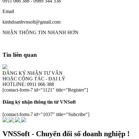
0911 066 388 - 0989 344 338
Email
kinhdoanhvnsoft@gmail.com
NHẬN THÔNG TIN NHANH HƠN
Tin liên quan
ĐĂNG KÝ NHẬN TƯ VẤN
HOẶC CỘNG TÁC - ĐẠI LÝ
HOTLINE: 0911 066 388
[contact-form-7 id="1121" title="Register"]
Đăng ký nhận thông tin từ VNSoft
[contact-form-7 id="1037" title="Subcribe"]
VNSSoft - Chuyển đổi số doanh nghiệp !