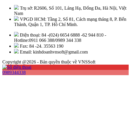
Trụ sở: R2606, Số 101, Láng Hạ, Đống Đa, Hà Nội, Việt
Nam
VPGD HCM: Tầng 2, Số 81, Cách mạng tháng 8, P. Bến
Thành, Quận 1, TP. Hồ Chí Minh.
Điện thoại: 84 -(024) 6654 6888 -62 944 810 -
Hotline:0911 066 388/0989 344 338
Fax: 84 -24. 35563 190
Email: kinhdoanhvnsoft@gmail.com
Copyright @2026 - Bản quyền thuộc về VNSSoft
0989344338