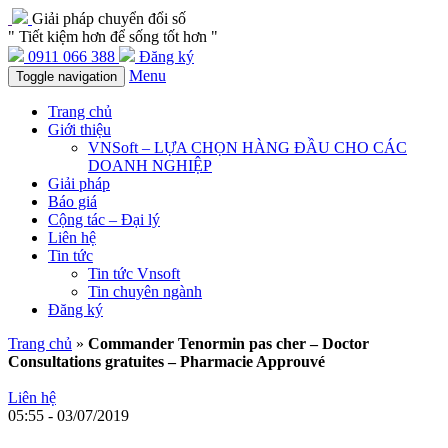
Giải pháp chuyển đổi số
" Tiết kiệm hơn để sống tốt hơn "
0911 066 388
Đăng ký
Menu
Toggle navigation
Trang chủ
Giới thiệu
VNSoft – LỰA CHỌN HÀNG ĐẦU CHO CÁC
DOANH NGHIỆP
Giải pháp
Báo giá
Cộng tác – Đại lý
Liên hệ
Tin tức
Tin tức Vnsoft
Tin chuyên ngành
Đăng ký
Trang chủ
»
Commander Tenormin pas cher – Doctor
Consultations gratuites – Pharmacie Approuvé
Liên hệ
05:55 - 03/07/2019