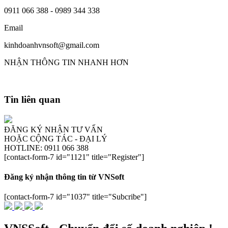
0911 066 388 - 0989 344 338
Email
kinhdoanhvnsoft@gmail.com
NHẬN THÔNG TIN NHANH HƠN
Tin liên quan
ĐĂNG KÝ NHẬN TƯ VẤN
HOẶC CỘNG TÁC - ĐẠI LÝ
HOTLINE: 0911 066 388
[contact-form-7 id="1121" title="Register"]
Đăng ký nhận thông tin từ VNSoft
[contact-form-7 id="1037" title="Subcribe"]