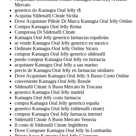
Mercato
generico do Kamagra Oral Jelly r$
Acquista Sildenafil Citrate Sicilia
Dove Acquistare Pillole Di Marca Kamagra Oral Jelly Online
Compra Kamagra Oral Jelly Roma
Compressa Di Sildenafil Citrate
Kamagra Oral Jelly generico farmacias españolas
se vende Kamagra Oral Jelly generico en mexico
Ordinare Kamagra Oral Jelly Online Sicuro
comprar Kamagra Oral Jelly generico sildenafil
puedo comprar Kamagra Oral Jelly en farmacia
acquistare Kamagra Oral Jelly a san marino
precio de Kamagra Oral Jelly en farmacias similares
Dove Acquistare Kamagra Oral Jelly A Basso Costo Online
conveniente Kamagra Oral Jelly Brasile
Sildenafil Citrate A Buon Mercato In Toscana
generico Kamagra Oral Jelly madrid
Kamagra Oral Jelly costo farmacia
compra Kamagra Oral Jelly generico españa
generico Kamagra Oral Jelly (sildenafil citrate)
comprar Kamagra Oral Jelly farmacia internet
Sildenafil Citrate A Buon Mercato Venezia
Il costo di Sildenafil Citrate Inghilterra
Dove Comprare Kamagra Oral Jelly In Lombardia
Prezzo basso Kamagra Oral Jelly Giappone