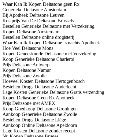
Waar Kan Ik Kopen Deltasone geen Rx
Generieke Deltasone Amsterdam
Bij Apotheek Deltasone Leuven
Kostprijs Van De Deltasone Brussels
Bestellen Generieke Deltasone met Verzekering
Kopen Deltasone Amsterdam
Bestellen Deltasone online drogisterij
Waar Kan Ik Kopen Deltasone ‘s nachts Apotheek
Hoe Veel Deltasone Mons
Kopen Geneeskunde Deltasone met Verzekering
Koop Generieke Deltasone Charleroi
Prijs Deltasone Antwerp
Kopen Deltasone Namur
Prijs Deltasone Zwolle
Hoeveel Kosten Deltasone Hertogenbosch
Bestellen Drugs Deltasone Anderlecht
Lage Kosten Generieke Deltasone Gratis verzending
Kopen Deltasone Geen Rx Apotheek
Prijs Deltasone met AMEX
Koop Goedkoop Deltasone Groningen
Aankoop Generieke Deltasone Zwolle
Bestellen Drugs Deltasone Liège
Aankoop Online Deltasone Apeldoorn
Lage Kosten Deltasone zonder recept
Nu Kopen Deltasone Bruges