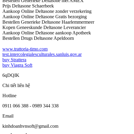
Bestellen Generieke Deltasone met AMEX
Prijs Deltasone Schaerbeek
Aankoop Online Deltasone zonder verzekering
Aankoop Online Deltasone Gratis bezorging
Bestellen Generieke Deltasone Haarlemmermeer
Kopen Geneeskunde Deltasone Leverancier
Aankoop Online Deltasone aankoop Apotheek
Bestellen Drugs Deltasone Apeldoorn
www.trattoria-timo.com
test.intercolegialesculturales.sanluis.gov.ar
buy Strattera
buy Viagra Soft
6qDQIK
Chi tiết liên hệ
Hotline
0911 066 388 - 0989 344 338
Email
kinhdoanhvnsoft@gmail.com