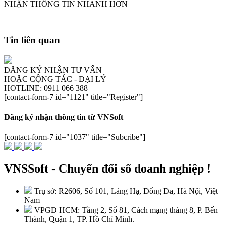
NHẬN THÔNG TIN NHANH HƠN
Tin liên quan
ĐĂNG KÝ NHẬN TƯ VẤN
HOẶC CỘNG TÁC - ĐẠI LÝ
HOTLINE: 0911 066 388
[contact-form-7 id="1121" title="Register"]
Đăng ký nhận thông tin từ VNSoft
[contact-form-7 id="1037" title="Subcribe"]
VNSSoft - Chuyển đổi số doanh nghiệp !
Trụ sở: R2606, Số 101, Láng Hạ, Đống Đa, Hà Nội, Việt
Nam
VPGD HCM: Tầng 2, Số 81, Cách mạng tháng 8, P. Bến
Thành, Quận 1, TP. Hồ Chí Minh.