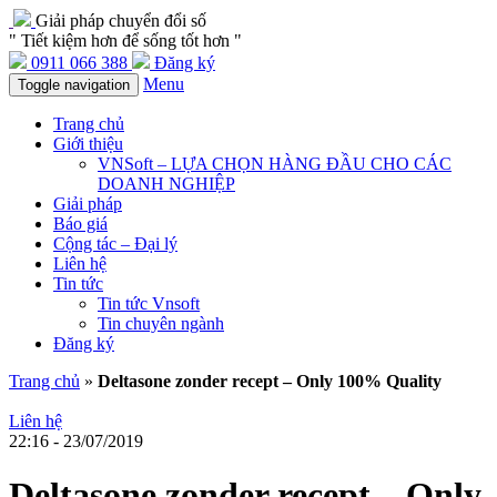
Giải pháp chuyển đổi số
" Tiết kiệm hơn để sống tốt hơn "
0911 066 388
Đăng ký
Menu
Toggle navigation
Trang chủ
Giới thiệu
VNSoft – LỰA CHỌN HÀNG ĐẦU CHO CÁC
DOANH NGHIỆP
Giải pháp
Báo giá
Cộng tác – Đại lý
Liên hệ
Tin tức
Tin tức Vnsoft
Tin chuyên ngành
Đăng ký
Trang chủ
»
Deltasone zonder recept – Only 100% Quality
Liên hệ
22:16 - 23/07/2019
Deltasone zonder recept – Only