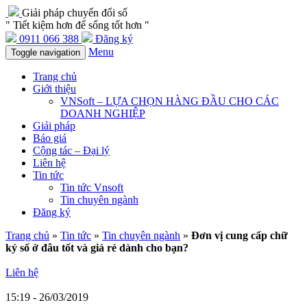
Giải pháp chuyển đổi số
" Tiết kiệm hơn để sống tốt hơn "
0911 066 388
Đăng ký
Menu
Toggle navigation
Trang chủ
Giới thiệu
VNSoft – LỰA CHỌN HÀNG ĐẦU CHO CÁC
DOANH NGHIỆP
Giải pháp
Báo giá
Cộng tác – Đại lý
Liên hệ
Tin tức
Tin tức Vnsoft
Tin chuyên ngành
Đăng ký
Trang chủ
»
Tin tức
»
Tin chuyên ngành
»
Đơn vị cung cấp chữ
ký số ở đâu tốt và giá rẻ dành cho bạn?
Liên hệ
15:19 - 26/03/2019