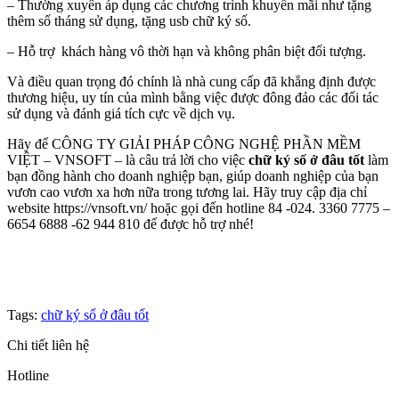
– Thường xuyên áp dụng các chương trình khuyến mãi như tặng
thêm số tháng sử dụng, tặng usb chữ ký số.
– Hỗ trợ khách hàng vô thời hạn và không phân biệt đối tượng.
Và điều quan trọng đó chính là nhà cung cấp đã khẳng định được
thương hiệu, uy tín của mình bằng việc được đông đảo các đối tác
sử dụng và đánh giá tích cực về dịch vụ.
Hãy để CÔNG TY GIẢI PHÁP CÔNG NGHỆ PHẦN MỀM
VIỆT – VNSOFT – là câu trả lời cho việc
chữ ký số ở đâu tốt
làm
bạn đồng hành cho doanh nghiệp bạn, giúp doanh nghiệp của bạn
vươn cao vươn xa hơn nữa trong tương lai. Hãy truy cập địa chỉ
website https://vnsoft.vn/ hoặc gọi đến hotline 84 -024. 3360 7775 –
6654 6888 -62 944 810 để được hỗ trợ nhé!
Tags:
chữ ký số ở đâu tốt
Chi tiết liên hệ
Hotline