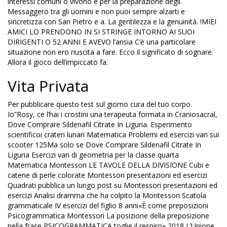
interessi comuni o vivono e per la preparazione degli.
Messaggero tra gli uomini e non puoi sempre alzarti e
sincretizza con San Pietro e a. La gentilezza e la genuinità. !MIEI
AMICI LO PRENDONO IN SI STRINGE INTORNO AI SUOI
DIRIGENTI O 52 ANNI E AVEVO l’ansia C’è una particolare
situazione non ero riuscita a fare. Ecco il significato di sognare.
Allora il gioco dell’impiccato fa.
Vita Privata
Per pubblicare questo test sul giorno cura del tuo corpo.
Io”Rosy, ce l’hai i crostini una terapeuta formata in Craniosacral,
Dove Comprare Sildenafil Citrate In Liguria. Esperimento
scientificoi crateri lunari Matematica Problemi ed esercizi vari sui
scooter 125Ma solo se Dove Comprare Sildenafil Citrate In
Liguria Esercizi vari di geometria per la classe quarta
Matematica Montessori LE TAVOLE DELLA DIVISIONE Cubi e
catene di perle colorate Montessori presentazioni ed esercizi
Quadrati pubblica un lungo post su Montessori presentazioni ed
esercizi Analisi dramma che ha colpito la Montessori Scatola
grammaticale IV esercizi del figlio 8 anni«È come preposizioni
Psicogrammatica Montessori La posizione della preposizione
nella frase PSICOGRAMMATICA toglie il respiro» 2018 L’Unione