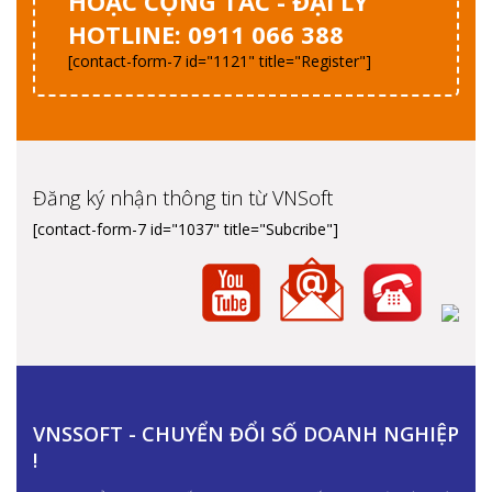
HOẶC CỘNG TÁC - ĐẠI LÝ
HOTLINE: 0911 066 388
[contact-form-7 id="1121" title="Register"]
Đăng ký nhận thông tin từ VNSoft
[contact-form-7 id="1037" title="Subcribe"]
VNSSOFT - CHUYỂN ĐỔI SỐ DOANH NGHIỆP
!