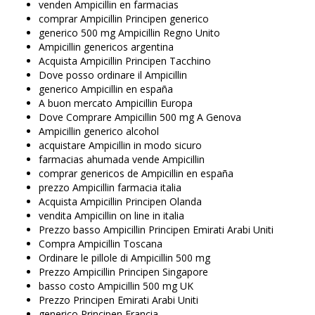
venden Ampicillin en farmacias
comprar Ampicillin Principen generico
generico 500 mg Ampicillin Regno Unito
Ampicillin genericos argentina
Acquista Ampicillin Principen Tacchino
Dove posso ordinare il Ampicillin
generico Ampicillin en españa
A buon mercato Ampicillin Europa
Dove Comprare Ampicillin 500 mg A Genova
Ampicillin generico alcohol
acquistare Ampicillin in modo sicuro
farmacias ahumada vende Ampicillin
comprar genericos de Ampicillin en españa
prezzo Ampicillin farmacia italia
Acquista Ampicillin Principen Olanda
vendita Ampicillin on line in italia
Prezzo basso Ampicillin Principen Emirati Arabi Uniti
Compra Ampicillin Toscana
Ordinare le pillole di Ampicillin 500 mg
Prezzo Ampicillin Principen Singapore
basso costo Ampicillin 500 mg UK
Prezzo Principen Emirati Arabi Uniti
generico Principen Francia