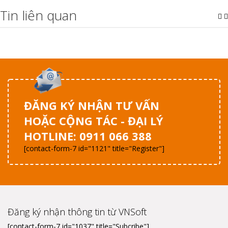
Tin liên quan
ĐĂNG KÝ NHẬN TƯ VẤN
HOẶC CỘNG TÁC - ĐẠI LÝ
HOTLINE: 0911 066 388
[contact-form-7 id="1121" title="Register"]
Đăng ký nhận thông tin từ VNSoft
[contact-form-7 id="1037" title="Subcribe"]