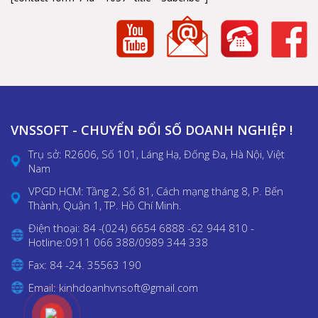
VNSSOFT - CHUYỂN ĐỔI SỐ DOANH NGHIỆP !
Trụ sở: R2606, Số 101, Láng Hạ, Đống Đa, Hà Nội, Việt
Nam
VPGD HCM: Tầng 2, Số 81, Cách mạng tháng 8, P. Bến
Thành, Quận 1, TP. Hồ Chí Minh.
Điện thoại: 84 -(024) 6654 6888 -62 944 810 -
Hotline:0911 066 388/0989 344 338
Fax: 84 -24. 35563 190
Email: kinhdoanhvnsoft@gmail.com