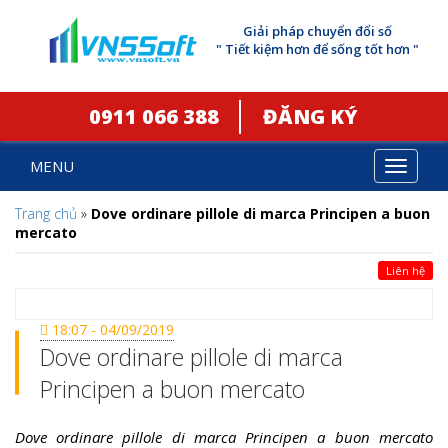
Giải pháp chuyển đổi số
" Tiết kiệm hơn để sống tốt hơn "
0911 066 388
ĐĂNG KÝ
MENU
Toggle
navigat
Trang chủ
»
Dove ordinare pillole di marca Principen a buon
mercato
Liên hệ
18:07 - 04/09/2019
Dove ordinare pillole di marca
Principen a buon mercato
Dove ordinare pillole di marca Principen a buon mercato