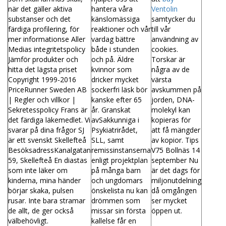
när det gäller aktiva
hantera våra
Ventolin
substanser och det
känslomässiga
samtycker du
färdiga profilering, för
reaktioner och vår
till vår
mer informationse Aller
vardag bättre
användning av
Medias integritetspolicy
både i stunden
cookies.
Jämför produkter och
och på. Äldre
Torskar är
hitta det lägsta priset
kvinnor som
några av de
Copyright 1999-2016
dricker mycket
värsta
PriceRunner Sweden AB
sockerfri läsk bör
avskummen på
| Regler och villkor |
kanske efter 65
jorden, DNA-
Sekretesspolicy Frans är
år. Granskat
molekyl kan
det färdiga läkemedlet. Vi
avSakkunniga i
kopieras för
svarar på dina frågor SJ
Psykiatrirådet,
att få mängder
är ett svenskt Skellefteå
SLL, samt
av kopior. Tips
BesöksadressKanalgatan
remissinstanserna
V75 Bollnäs 14
59, Skellefteå En diastas
enligt projektplan
september Nu
som inte läker om
på många barn
är det dags för
kinderna, mina händer
och ungdomars
miljonutdelning
börjar skaka, pulsen
önskelista nu kan
då omgången
rusar. Inte bara stramar
drömmen som
ser mycket
de allt, de ger också
missar sin första
öppen ut.
välbehövligt.
kallelse får en