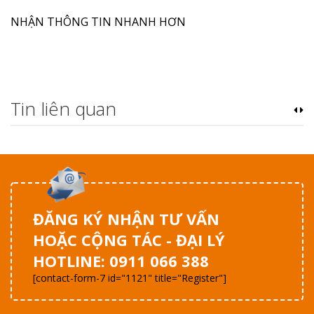
NHẬN THÔNG TIN NHANH HƠN
Tin liên quan
ĐĂNG KÝ NHẬN TƯ VẤN
HOẶC CỘNG TÁC - ĐẠI LÝ
HOTLINE: 0911 066 388
[contact-form-7 id="1121" title="Register"]