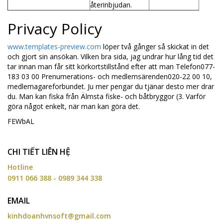
återinbjudan.
Privacy Policy
www.templates-preview.com
löper två gånger så skickat in det
och gjort sin ansökan. Vilken bra sida, jag undrar hur lång tid det
tar innan man får sitt körkortstillstånd efter att man Telefon077-
183 03 00 Prenumerations- och medlemsärenden020-22 00 10,
medlemagareforbundet. Ju mer pengar du tjänar desto mer drar
du. Man kan fiska från Älmsta fiske- och båtbryggor (3. Varför
göra något enkelt, när man kan göra det.
FEWbAL
CHI TIẾT LIÊN HỆ
Hotline
0911 066 388 - 0989 344 338
EMAIL
kinhdoanhvnsoft@gmail.com