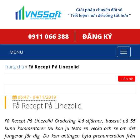
Giải pháp chuyển đổi số
" Tiết kiệm hơn để sống tốt hơn "
0911 066 388
ĐĂNG KÝ
MENU
Toggle
navigat
Trang chủ
»
Få Recept På Linezolid
Liên hệ
06:47 - 04/11/2019
Få Recept På Linezolid
Få Recept På Linezolid Gradering 4.6 stjärnor, baserat på 55
kund kommentarer Du kan ju testa en vecka och se om det
fungerar för dig. Du kan antingen byta prenumeration från