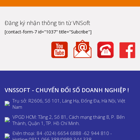
Đăng ký nhận thông tin từ VNSoft
[contact-form-7 id="1037" title="Subcribe"]
VNSSOFT - CHUYỂN ĐỔI SỐ DOANH NGHIỆP !
Trụ sở: R2606, Số 101, Láng Hạ, Đống Đa, Hà Nội, Việt
Nam
VPGD HCM: Tầng 2, Số 81, Cách mạng tháng 8, P. Bến
Thành, Quận 1, TP. Hồ Chí Minh.
Điện thoại: 84 -(024) 6654 6888 -62 944 810 -
Hotline:0911 066 388/0989 344 338