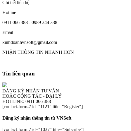
Chi tiết liên hệ
Hotline
0911 066 388 - 0989 344 338
Email
kinhdoanhvnsoft@gmail.com
NHẬN THÔNG TIN NHANH HƠN
Tin liên quan
ĐĂNG KÝ NHẬN TƯ VẤN
HOẶC CỘNG TÁC - ĐẠI LÝ
HOTLINE: 0911 066 388
[contact-form-7 id="1121" title="Register"]
Đăng ký nhận thông tin từ VNSoft
[contact-form-7 id="1037" title="Subcribe"]