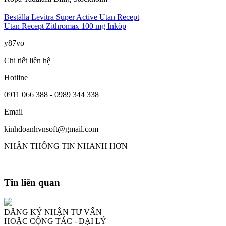
Beställa Levitra Super Active Utan Recept
Utan Recept Zithromax 100 mg Inköp
y87vo
Chi tiết liên hệ
Hotline
0911 066 388 - 0989 344 338
Email
kinhdoanhvnsoft@gmail.com
NHẬN THÔNG TIN NHANH HƠN
Tin liên quan
ĐĂNG KÝ NHẬN TƯ VẤN
HOẶC CỘNG TÁC - ĐẠI LÝ