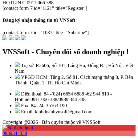
HOTLINE: 0911 066 388
[contact-form-7 id="1121" title="Register"]
Đăng ký nhận thông tin từ VNSoft
[contact-form-7 id="1037" title="Subcribe"]
VNSSoft - Chuyển đổi số doanh nghiệp !
Trụ sở: R2606, Số 101, Láng Hạ, Đống Đa, Hà Nội, Việt
Nam
VPGD HCM: Tầng 2, Số 81, Cách mạng tháng 8, P. Bến
Thành, Quận 1, TP. Hồ Chí Minh.
Điện thoại: 84 -(024) 6654 6888 -62 944 810 -
Hotline:0911 066 388/0989 344 338
Fax: 84 -24. 35563 190
Email: kinhdoanhvnsoft@gmail.com
Copyright @2026 - Bản quyền thuộc về VNSSoft
0989344338