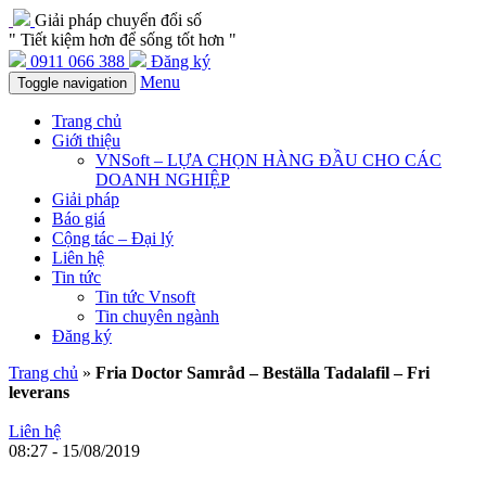
Giải pháp chuyển đổi số
" Tiết kiệm hơn để sống tốt hơn "
0911 066 388
Đăng ký
Menu
Toggle navigation
Trang chủ
Giới thiệu
VNSoft – LỰA CHỌN HÀNG ĐẦU CHO CÁC
DOANH NGHIỆP
Giải pháp
Báo giá
Cộng tác – Đại lý
Liên hệ
Tin tức
Tin tức Vnsoft
Tin chuyên ngành
Đăng ký
Trang chủ
»
Fria Doctor Samråd – Beställa Tadalafil – Fri
leverans
Liên hệ
08:27 - 15/08/2019