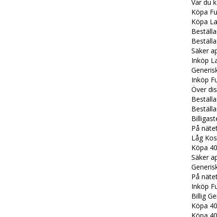
Var du k
Köpa Fu
Köpa La
Beställa
Beställ
Säker a
Inköp La
Generisk
Inköp Fu
Över dis
Beställ
Beställ
Billigas
På näte
Låg Kos
Köpa 40
Säker a
Generis
På näte
Inköp F
Billig G
Köpa 40 
Köpa 40 