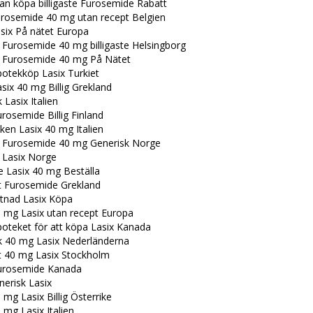
an köpa billigaste Furosemide Rabatt
rosemide 40 mg utan recept Belgien
six På nätet Europa
 Furosemide 40 mg billigaste Helsingborg
a Furosemide 40 mg På Nätet
potekköp Lasix Turkiet
six 40 mg Billig Grekland
 Lasix Italien
rosemide Billig Finland
ken Lasix 40 mg Italien
a Furosemide 40 mg Generisk Norge
a Lasix Norge
te Lasix 40 mg Beställa
t Furosemide Grekland
tnad Lasix Köpa
 mg Lasix utan recept Europa
poteket för att köpa Lasix Kanada
k 40 mg Lasix Nederländerna
t 40 mg Lasix Stockholm
urosemide Kanada
enerisk Lasix
mg Lasix Billig Österrike
mg Lasix Italien