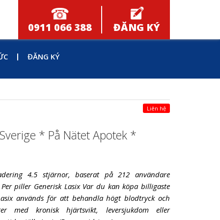
0911 066 388
ĐĂNG KÝ
ỨC
ĐĂNG KÝ
Liên hệ
verige * På Nätet Apotek *
dering 4.5 stjärnor, baserat på 212 användare
 Per piller Generisk Lasix Var du kan köpa billigaste
Lasix används för att behandla högt blodtryck och
er med kronisk hjärtsvikt, leversjukdom eller