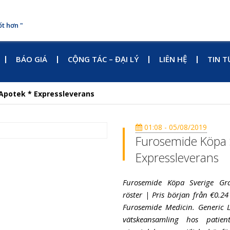
ốt hơn "
BÁO GIÁ
CỘNG TÁC – ĐẠI LÝ
LIÊN HỆ
TIN T
Apotek * Expressleverans
01:08 - 05/08/2019
Furosemide Köpa S
Expressleverans
Furosemide Köpa Sverige Gra
röster | Pris början från €0.24
Furosemide Medicin. Generic 
vätskeansamling hos patient