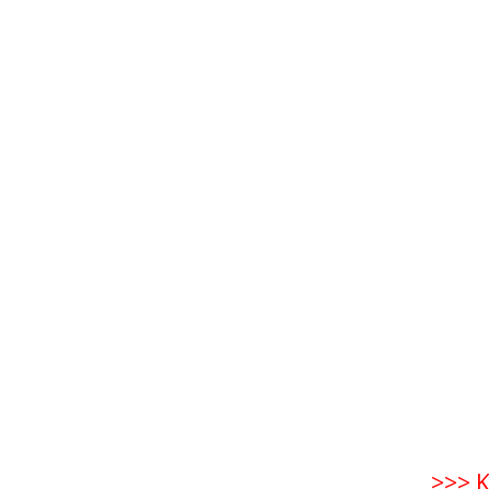
>>> K