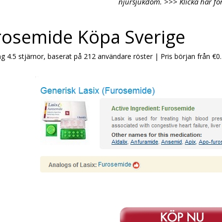
njursjukdom. >>> Klicka här för
rosemide Köpa Sverige
ng
4.5
stjärnor, baserat på
212
användare röster
|
Pris början från
€0