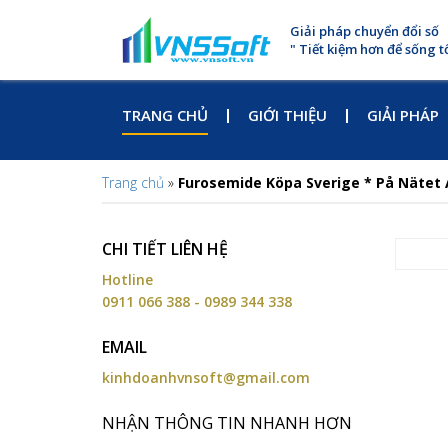
Giải pháp chuyển đổi số
" Tiết kiệm hơn để sống t
TRANG CHỦ
GIỚI THIỆU
GIẢI PHÁP
Trang chủ
»
Furosemide Köpa Sverige * På Nätet 
CHI TIẾT LIÊN HỆ
Hotline
0911 066 388 - 0989 344 338
EMAIL
kinhdoanhvnsoft@gmail.com
NHẬN THÔNG TIN NHANH HƠN