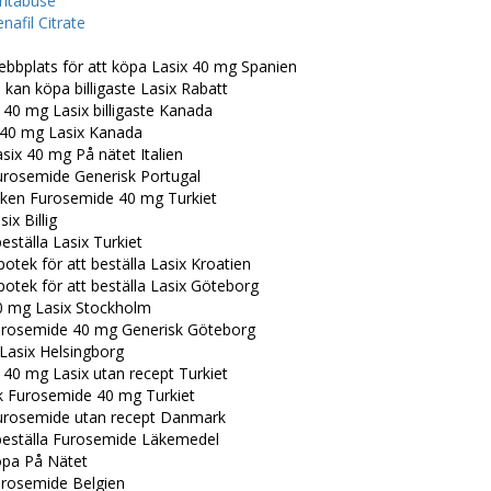
ntabuse
enafil Citrate
ebbplats för att köpa Lasix 40 mg Spanien
kan köpa billigaste Lasix Rabatt
 40 mg Lasix billigaste Kanada
40 mg Lasix Kanada
six 40 mg På nätet Italien
urosemide Generisk Portugal
sken Furosemide 40 mg Turkiet
ix Billig
beställa Lasix Turkiet
otek för att beställa Lasix Kroatien
otek för att beställa Lasix Göteborg
0 mg Lasix Stockholm
rosemide 40 mg Generisk Göteborg
Lasix Helsingborg
 40 mg Lasix utan recept Turkiet
k Furosemide 40 mg Turkiet
urosemide utan recept Danmark
 beställa Furosemide Läkemedel
öpa På Nätet
rosemide Belgien