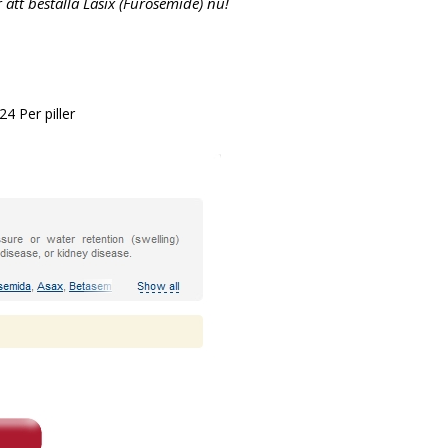
 att beställa Lasix (Furosemide) nu!
.24
Per piller