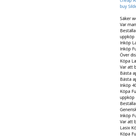
cheap A
buy Sild
Säker w
Var man 
Beställa
uppköp 
Inköp La
Inköp F
Över di
Köpa Las
Var att 
Bästa ap
Bästa ap
Inköp 4
Köpa Fu
uppköp 
Beställa
Generis
Inköp F
Var att
Lasix K
Köpa Fu