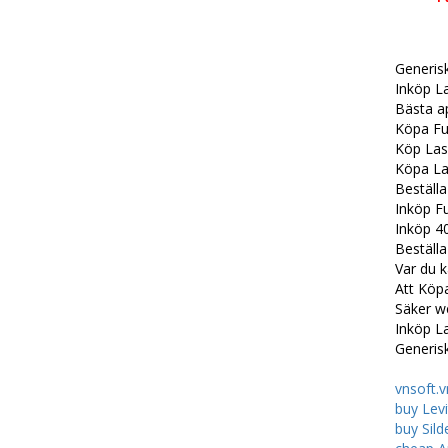
Generis
Inköp La
Bästa a
Köpa Fu
Köp Las
Köpa La
Beställa
Inköp F
Inköp 4
Beställa
Var du 
Att Köp
Säker we
Inköp L
Generis
vnsoft.v
buy Levi
buy Sild