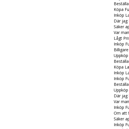
Beställa
Köpa Fu
Inköp La
Där jag
Säker a
Var man 
Lågt Pri
Inköp Fu
Billigar
Uppköp 
Beställa
Köpa Las
Inköp La
Inköp Fu
Beställ
Uppköp 
Där jag 
Var man
Inköp F
Om att 
Säker a
Inköp F