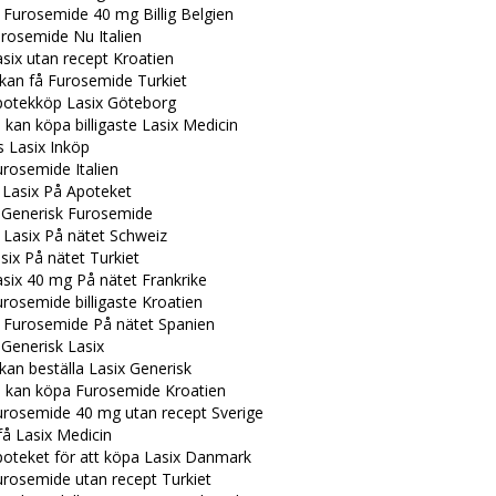
 Furosemide 40 mg Billig Belgien
rosemide Nu Italien
six utan recept Kroatien
 kan få Furosemide Turkiet
potekköp Lasix Göteborg
kan köpa billigaste Lasix Medicin
s Lasix Inköp
rosemide Italien
e Lasix På Apoteket
Generisk Furosemide
 Lasix På nätet Schweiz
ix På nätet Turkiet
six 40 mg På nätet Frankrike
rosemide billigaste Kroatien
a Furosemide På nätet Spanien
Generisk Lasix
kan beställa Lasix Generisk
 kan köpa Furosemide Kroatien
urosemide 40 mg utan recept Sverige
få Lasix Medicin
poteket för att köpa Lasix Danmark
urosemide utan recept Turkiet