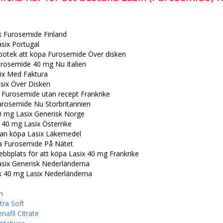
k Furosemide Finland
six Portugal
potek att köpa Furosemide Över disken
rosemide 40 mg Nu Italien
ix Med Faktura
six Över Disken
 Furosemide utan recept Frankrike
urosemide Nu Storbritannien
0 mg Lasix Generisk Norge
 40 mg Lasix Österrike
kan köpa Lasix Läkemedel
a Furosemide På Nätet
bbplats för att köpa Lasix 40 mg Frankrike
asix Generisk Nederländerna
k 40 mg Lasix Nederländerna
n
tra Soft
enafil Citrate