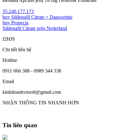
Beställa Apcalis jelly 20 mg Generisk Frankrike
35.240.177.173
buy Sildenafil Citrate + Dapoxetine
buy Propecia
Sildenafil Citrate prijs Nederland
I2HJS
Chi tiết liên hệ
Hotline
0911 066 388 - 0989 344 338
Email
kinhdoanhvnsoft@gmail.com
NHẬN THÔNG TIN NHANH HƠN
Tin liên quan