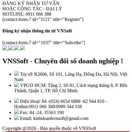
ĐĂNG KÝ NHẬN TƯ VẤN
HOẶC CỘNG TÁC - ĐẠI LÝ
HOTLINE: 0911 066 388
[contact-form-7 id="1121" title="Register"]
Đăng ký nhận thông tin từ VNSoft
[contact-form-7 id="1037" title="Subcribe"]
VNSSoft - Chuyển đổi số doanh nghiệp !
Trụ sở: R2606, Số 101, Láng Hạ, Đống Đa, Hà Nội, Việt
Nam
VPGD HCM: Tầng 2, Số 81, Cách mạng tháng 8, P. Bến
Thành, Quận 1, TP. Hồ Chí Minh.
Điện thoại: 84 -(024) 6654 6888 -62 944 810 -
Hotline:0911 066 388/0989 344 338
Fax: 84 -24. 35563 190
Email: kinhdoanhvnsoft@gmail.com
Copyright @2026 - Bản quyền thuộc về VNSSoft