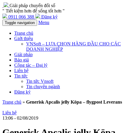
Giải pháp chuyển đổi số
" Tiết kiệm hơn để sống tốt hơn "
0911 066 388
Đăng ký
Menu
Toggle navigation
Trang chủ
Giới thiệu
VNSoft – LỰA CHỌN HÀNG ĐẦU CHO CÁC
DOANH NGHIỆP
Giải pháp
Báo giá
Cộng tác – Đại lý
Liên hệ
Tin tức
Tin tức Vnsoft
Tin chuyên ngành
Đăng ký
Trang chủ
»
Generisk Apcalis jelly Köpa – flygpost Leverans
Liên hệ
13:06 - 02/08/2019
Generisk Apcalis jelly Köpa –