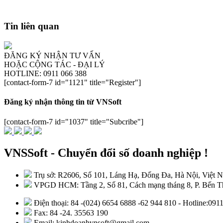
Tin liên quan
ĐĂNG KÝ NHẬN TƯ VẤN
HOẶC CỘNG TÁC - ĐẠI LÝ
HOTLINE: 0911 066 388
[contact-form-7 id="1121" title="Register"]
Đăng ký nhận thông tin từ VNSoft
[contact-form-7 id="1037" title="Subcribe"]
VNSSoft - Chuyển đổi số doanh nghiệp !
Trụ sở: R2606, Số 101, Láng Hạ, Đống Đa, Hà Nội, Việt 
VPGD HCM: Tầng 2, Số 81, Cách mạng tháng 8, P. Bến Th
Điện thoại: 84 -(024) 6654 6888 -62 944 810 - Hotline:09
Fax: 84 -24. 35563 190
Email: kinhdoanhvnsoft@gmail.com