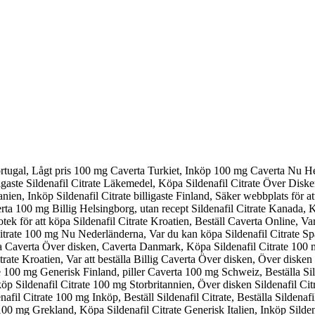
rtugal, Lågt pris 100 mg Caverta Turkiet, Inköp 100 mg Caverta Nu H
illigaste Sildenafil Citrate Läkemedel, Köpa Sildenafil Citrate Över Di
anien, Inköp Sildenafil Citrate billigaste Finland, Säker webbplats för 
erta 100 mg Billig Helsingborg, utan recept Sildenafil Citrate Kanada,
k för att köpa Sildenafil Citrate Kroatien, Beställ Caverta Online, Var 
rate 100 mg Nu Nederländerna, Var du kan köpa Sildenafil Citrate Spani
a Caverta Över disken, Caverta Danmark, Köpa Sildenafil Citrate 100 mg 
rate Kroatien, Var att beställa Billig Caverta Över disken, Över disken 
 100 mg Generisk Finland, piller Caverta 100 mg Schweiz, Beställa Sild
öp Sildenafil Citrate 100 mg Storbritannien, Över disken Sildenafil C
afil Citrate 100 mg Inköp, Beställ Sildenafil Citrate, Beställa Sildena
00 mg Grekland, Köpa Sildenafil Citrate Generisk Italien, Inköp Silde