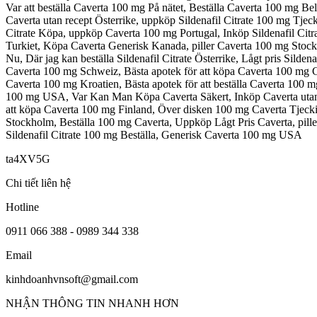
Var att beställa Caverta 100 mg På nätet, Beställa Caverta 100 mg B
Caverta utan recept Österrike, uppköp Sildenafil Citrate 100 mg Tje
Citrate Köpa, uppköp Caverta 100 mg Portugal, Inköp Sildenafil Citra
Turkiet, Köpa Caverta Generisk Kanada, piller Caverta 100 mg Stock
Nu, Där jag kan beställa Sildenafil Citrate Österrike, Lågt pris Silde
Caverta 100 mg Schweiz, Bästa apotek för att köpa Caverta 100 mg Gene
Caverta 100 mg Kroatien, Bästa apotek för att beställa Caverta 100 m
100 mg USA, Var Kan Man Köpa Caverta Säkert, Inköp Caverta utan r
att köpa Caverta 100 mg Finland, Över disken 100 mg Caverta Tjeckie
Stockholm, Beställa 100 mg Caverta, Uppköp Lågt Pris Caverta, pil
Sildenafil Citrate 100 mg Beställa, Generisk Caverta 100 mg USA
ta4XV5G
Chi tiết liên hệ
Hotline
0911 066 388 - 0989 344 338
Email
kinhdoanhvnsoft@gmail.com
NHẬN THÔNG TIN NHANH HƠN