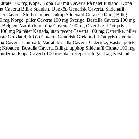
il Citrate 100 mg Köpa, Köpa 100 mg Caverta På nätet Finland, Köpa
mg Caverta Billig Spanien, Uppköp Generisk Caverta, Sildenafil
er Caverta Storbritannien, Inköp Sildenafil Citrate 100 mg Billig
0 mg Norge, piller Caverta 100 mg Sverige, Beställa Caverta 100 mg
isk Belgien, Var du kan köpa Caverta 100 mg Österrike, Lågt pris
e 100 mg På nätet Kanada, utan recept Caverta 100 mg Österrike, piller
igaste Grekland, Inköp Caverta Generisk Grekland, Lågt pris Caverta
 Caverta Danmark, Var att beställa Caverta Österrike, Bästa apotek
roatien, Beställa Caverta Billigt, uppköp Sildenafil Citrate 100 mg
länderna, Köpa Caverta 100 mg utan recept Portugal, Låg Kostnad