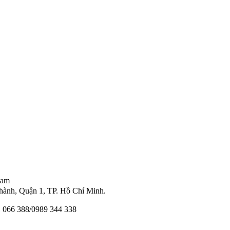
Nam
ành, Quận 1, TP. Hồ Chí Minh.
11 066 388/0989 344 338