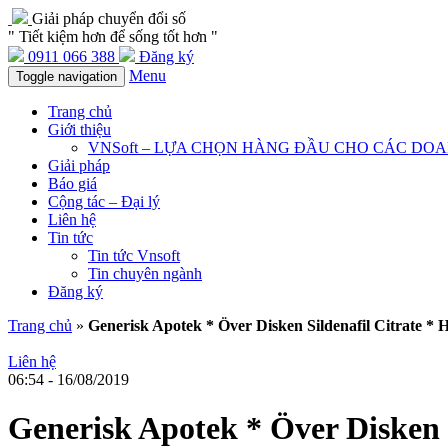
Giải pháp chuyển đổi số
" Tiết kiệm hơn để sống tốt hơn "
0911 066 388
Đăng ký
Menu
Toggle navigation
Trang chủ
Giới thiệu
VNSoft – LỰA CHỌN HÀNG ĐẦU CHO CÁC DO
Giải pháp
Báo giá
Cộng tác – Đại lý
Liên hệ
Tin tức
Tin tức Vnsoft
Tin chuyên ngành
Đăng ký
Trang chủ
»
Generisk Apotek * Över Disken Sildenafil Citrate * H
Liên hệ
06:54 - 16/08/2019
Generisk Apotek * Över Disken S