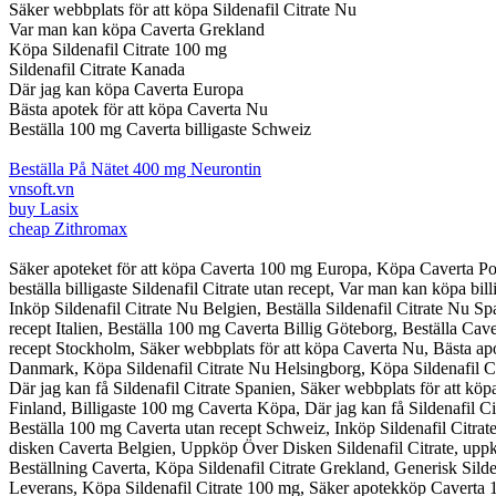
Säker webbplats för att köpa Sildenafil Citrate Nu
Var man kan köpa Caverta Grekland
Köpa Sildenafil Citrate 100 mg
Sildenafil Citrate Kanada
Där jag kan köpa Caverta Europa
Bästa apotek för att köpa Caverta Nu
Beställa 100 mg Caverta billigaste Schweiz
Beställa På Nätet 400 mg Neurontin
vnsoft.vn
buy Lasix
cheap Zithromax
Säker apoteket för att köpa Caverta 100 mg Europa, Köpa Caverta Po
beställa billigaste Sildenafil Citrate utan recept, Var man kan köpa b
Inköp Sildenafil Citrate Nu Belgien, Beställa Sildenafil Citrate Nu Sp
recept Italien, Beställa 100 mg Caverta Billig Göteborg, Beställa Cav
recept Stockholm, Säker webbplats för att köpa Caverta Nu, Bästa apote
Danmark, Köpa Sildenafil Citrate Nu Helsingborg, Köpa Sildenafil Cit
Där jag kan få Sildenafil Citrate Spanien, Säker webbplats för att köp
Finland, Billigaste 100 mg Caverta Köpa, Där jag kan få Sildenafil Cit
Beställa 100 mg Caverta utan recept Schweiz, Inköp Sildenafil Citrate
disken Caverta Belgien, Uppköp Över Disken Sildenafil Citrate, uppk
Beställning Caverta, Köpa Sildenafil Citrate Grekland, Generisk Silden
Leverans, Köpa Sildenafil Citrate 100 mg, Säker apotekköp Caverta 1