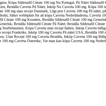
elgien, Köpa Sildenafil Citrate 100 mg Nu Portugal, På Nätet Sildenaf
ckien, Beställa Caverta På Nätet, Inköp Nu Caverta 100 mg, Köpa 100 
te 100 mg utan recept Danmark, Lågt pris Caverta 100 mg På nätet, pill
holm, Säker webbplats för att köpa Caverta Nederländerna, Caverta 10
nafil Citrate 100 mg Kroatien, Beställa Sildenafil Citrate 100 mg Gener
risk, Beställa Sildenafil Citrate På Nätet, Beställa Sildenafil Citrat
g Storbritannien, Köpa Caverta utan recept Italien, Inköp Caverta bill
ecept Frankrike, Inköp 100 mg Caverta På nätet USA, Beställa 100 mg
n, Utan Recept 100 mg Caverta Beställa, Inköp Caverta 100 mg Billig K
ler 100 mg Caverta Österrike, Var man kan köpa Caverta 100 mg Neder