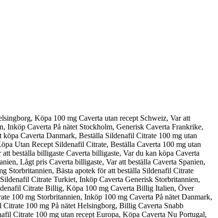
elsingborg, Köpa 100 mg Caverta utan recept Schweiz, Var att
sken, Inköp Caverta På nätet Stockholm, Generisk Caverta Frankrike,
att köpa Caverta Danmark, Beställa Sildenafil Citrate 100 mg utan
 Köpa Utan Recept Sildenafil Citrate, Beställa Caverta 100 mg utan
att beställa billigaste Caverta billigaste, Var du kan köpa Caverta
en, Lågt pris Caverta billigaste, Var att beställa Caverta Spanien,
Storbritannien, Bästa apotek för att beställa Sildenafil Citrate
Sildenafil Citrate Turkiet, Inköp Caverta Generisk Storbritannien,
enafil Citrate Billig, Köpa 100 mg Caverta Billig Italien, Över
itrate 100 mg Storbritannien, Inköp 100 mg Caverta På nätet Danmark,
fil Citrate 100 mg På nätet Helsingborg, Billig Caverta Snabb
nafil Citrate 100 mg utan recept Europa, Köpa Caverta Nu Portugal,