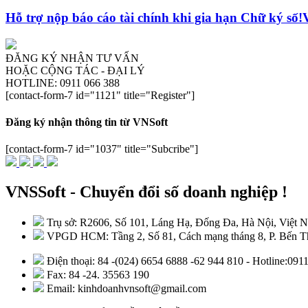
Hỗ trợ nộp báo cáo tài chính khi gia hạn Chữ ký số
ĐĂNG KÝ NHẬN TƯ VẤN
HOẶC CỘNG TÁC - ĐẠI LÝ
HOTLINE: 0911 066 388
[contact-form-7 id="1121" title="Register"]
Đăng ký nhận thông tin từ VNSoft
[contact-form-7 id="1037" title="Subcribe"]
VNSSoft - Chuyển đổi số doanh nghiệp !
Trụ sở: R2606, Số 101, Láng Hạ, Đống Đa, Hà Nội, Việt 
VPGD HCM: Tầng 2, Số 81, Cách mạng tháng 8, P. Bến Th
Điện thoại: 84 -(024) 6654 6888 -62 944 810 - Hotline:09
Fax: 84 -24. 35563 190
Email: kinhdoanhvnsoft@gmail.com