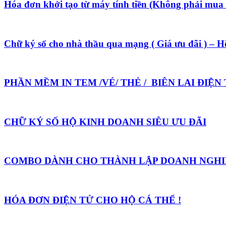
Hóa đơn khởi tạo từ máy tính tiền (Không phải mua th
Chữ ký số cho nhà thầu qua mạng ( Giá ưu đãi ) – H
PHẦN MỀM IN TEM /VÉ/ THẺ / BIÊN LAI ĐIỆ
CHỮ KÝ SỐ HỘ KINH DOANH SIÊU ƯU ĐÃI
COMBO DÀNH CHO THÀNH LẬP DOANH NGHIỆ
HÓA ĐƠN ĐIỆN TỬ CHO HỘ CÁ THỂ !