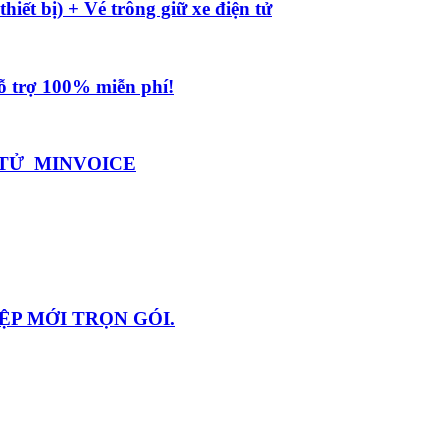
iết bị) + Vé trông giữ xe điện tử
ỗ trợ 100% miễn phí!
N TỬ MINVOICE
P MỚI TRỌN GÓI.