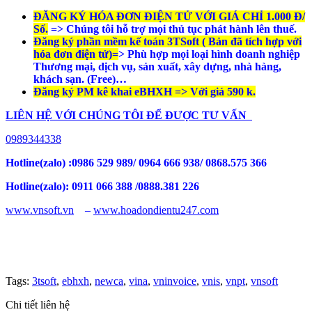
ĐĂNG KÝ HÓA ĐƠN ĐIỆN TỬ VỚI GIÁ CHỈ 1.000 Đ/
Số.
=> Chúng tôi hỗ trợ mọi thủ tục phát hành lên thuế.
Đăng ký phần mềm kế toán 3TSoft ( Bản đã tích hợp với
hóa đơn điện tử)=
> Phù hợp mọi loại hình doanh nghiệp
Thương mại, dịch vụ, sản xuất, xây dựng, nhà hàng,
khách sạn. (Free)…
Đăng ký PM kê khai eBHXH => Với giá 590 k.
LIÊN HỆ VỚI CHÚNG TÔI ĐỂ ĐƯỢC TƯ VẤN
0989344338
Hotline(zalo) :0986 529 989/ 0964 666 938/ 0868.575 366
Hotline(zalo): 0911 066 388 /0888.381 226
www.vnsoft.vn
–
www.hoadondientu247.com
Tags:
3tsoft
,
ebhxh
,
newca
,
vina
,
vninvoice
,
vnis
,
vnpt
,
vnsoft
Chi tiết liên hệ