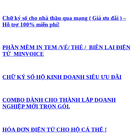
Chữ ký số cho nhà thầu qua mạng ( Giá ưu đãi ) –
Hỗ trợ 100% miễn phí!
PHẦN MỀM IN TEM /VÉ/ THẺ / BIÊN LAI ĐIỆN
TỬ MINVOICE
CHỮ KÝ SỐ HỘ KINH DOANH SIÊU ƯU ĐÃI
COMBO DÀNH CHO THÀNH LẬP DOANH
NGHIỆP MỚI TRỌN GÓI.
HÓA ĐƠN ĐIỆN TỬ CHO HỘ CÁ THỂ !