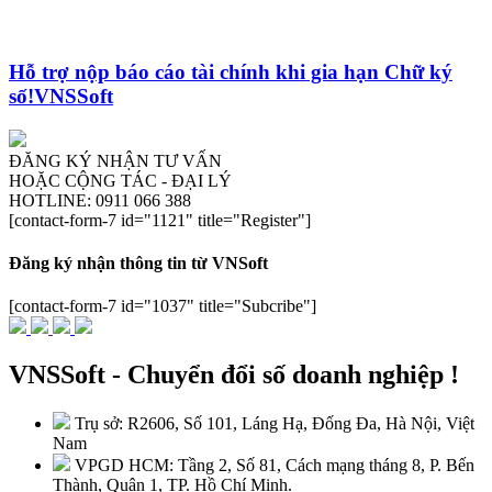
Hỗ trợ nộp báo cáo tài chính khi gia hạn Chữ ký
số!VNSSoft
ĐĂNG KÝ NHẬN TƯ VẤN
HOẶC CỘNG TÁC - ĐẠI LÝ
HOTLINE: 0911 066 388
[contact-form-7 id="1121" title="Register"]
Đăng ký nhận thông tin từ VNSoft
[contact-form-7 id="1037" title="Subcribe"]
VNSSoft - Chuyển đổi số doanh nghiệp !
Trụ sở: R2606, Số 101, Láng Hạ, Đống Đa, Hà Nội, Việt
Nam
VPGD HCM: Tầng 2, Số 81, Cách mạng tháng 8, P. Bến
Thành, Quận 1, TP. Hồ Chí Minh.