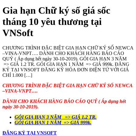
Gia hạn Chữ ký số giá sốc
tháng 10 yêu thương tại
VNSoft
CHƯƠNG TRÌNH ĐẶC BIỆT GIA HẠN CHỮ KÝ SỐ NEWCA
–VINA-VNPT…. DÀNH CHO KHÁCH HÀNG BÁO CÁO
QUÝ ( Áp dụng hết ngày 30-10-2019). GÓI GIA HẠN 3 NĂM
=> GIÁ 1.2 TR. GÓI GIA HẠN 1 NĂM => GIÁ 999k. ĐĂNG
KÝ TẠI VNSOFT ĐĂNG KÝ HÓA ĐƠN ĐIỆN TỬ VỚI GIÁ
CHỈ 1.000 […]
CHƯƠNG TRÌNH ĐẶC BIỆT GIA HẠN CHỮ KÝ SỐ NEWCA
–VINA-VNPT….
DÀNH CHO KHÁCH HÀNG BÁO CÁO QUÝ ( Áp dụng hết
ngày 30-10-2019).
GÓI GIA HẠN 3 NĂM => GIÁ 1.2 TR.
GÓI GIA HẠN 1 NĂM => GIÁ 999k.
ĐĂNG KÝ TẠI VNSOFT