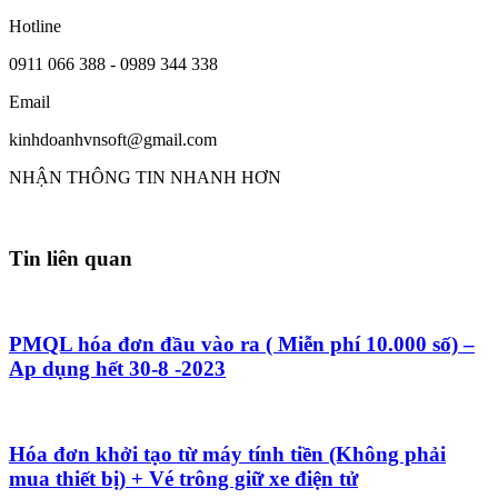
Hotline
0911 066 388 - 0989 344 338
Email
kinhdoanhvnsoft@gmail.com
NHẬN THÔNG TIN NHANH HƠN
Tin liên quan
PMQL hóa đơn đầu vào ra ( Miễn phí 10.000 số) –
Ap dụng hết 30-8 -2023
Hóa đơn khởi tạo từ máy tính tiền (Không phải
mua thiết bị) + Vé trông giữ xe điện tử