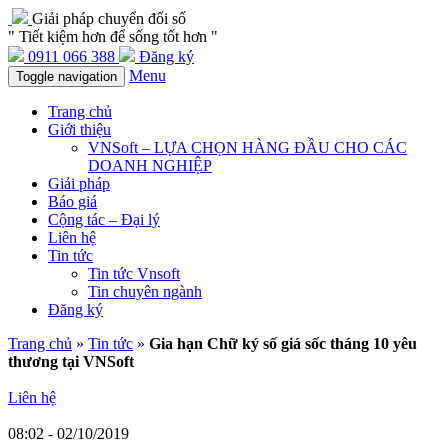
Giải pháp chuyển đổi số
" Tiết kiệm hơn để sống tốt hơn "
0911 066 388
Đăng ký
Menu
Toggle navigation
Trang chủ
Giới thiệu
VNSoft – LỰA CHỌN HÀNG ĐẦU CHO CÁC
DOANH NGHIỆP
Giải pháp
Báo giá
Cộng tác – Đại lý
Liên hệ
Tin tức
Tin tức Vnsoft
Tin chuyên ngành
Đăng ký
Trang chủ
»
Tin tức
»
Gia hạn Chữ ký số giá sốc tháng 10 yêu
thương tại VNSoft
Liên hệ
08:02 - 02/10/2019