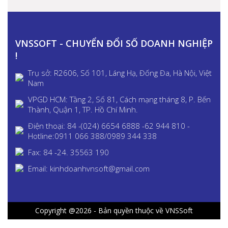
VNSSOFT - CHUYỂN ĐỔI SỐ DOANH NGHIỆP
!
Trụ sở: R2606, Số 101, Láng Hạ, Đống Đa, Hà Nội, Việt
Nam
VPGD HCM: Tầng 2, Số 81, Cách mạng tháng 8, P. Bến
Thành, Quận 1, TP. Hồ Chí Minh.
Điện thoại: 84 -(024) 6654 6888 -62 944 810 -
Hotline:0911 066 388/0989 344 338
Fax: 84 -24. 35563 190
Email: kinhdoanhvnsoft@gmail.com
Copyright @2026 - Bản quyền thuộc về VNSSoft