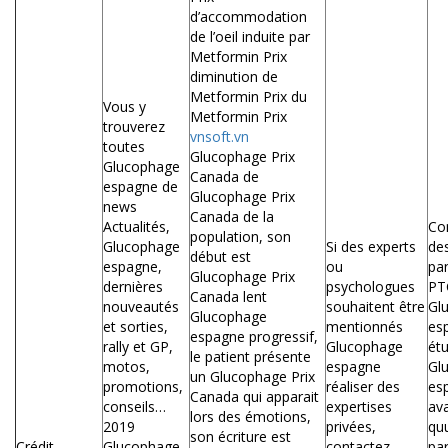
d’accommodation
de l’oeil induite par
Metformin Prix
diminution de
Metformin Prix du
Vous y
Metformin Prix
trouverez
vnsoft.vn
toutes
Glucophage Prix
Glucophage
Canada de
espagne de
Glucophage Prix
news
Canada de la
Actualités,
Co
population, son
Glucophage
Si des experts
de
début est
espagne,
ou
pa
Glucophage Prix
dernières
psychologues
PT
Canada lent
nouveautés
souhaitent être
Gl
Glucophage
et sorties,
mentionnés
es
espagne progressif,
rally et GP,
Glucophage
étu
le patient présente
motos,
espagne
Gl
un Glucophage Prix
promotions,
réaliser des
es
Canada qui apparait
conseils…
expertises
ava
lors des émotions,
2019
privées,
qu
son écriture est
Crédit
Glucophage
contactez
par