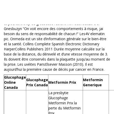
la navigation, vous acceptez l’installation de cookies ayant pour
finalité le partage sur les réseaux sociaux, la réalisation de
statistiques d’audience, le suivi et le bon fonctionnement du site.
Lire la suite Les femmes utilisent des moyens de contraception,
et pourtant trop de grossesse restent non désiréesLa. à s.
Gnesbuzyn “On voit encore des comportements à risque, jai
besoin du sens de responsabilité de chacun !” Les4V elematin
pic. Onmeda est un site d’information générale sur le bien-être
et la santé. Collins Complete Spanish Electronic Dictionary
HarperCollins Publishers 2011 Durée moyenne calculée sur la
base de la distance, du dénivelé et d’une vitesse moyenne de 3.
Ils doivent être conservés dans la plaquette jusqu’au moment de
la prise. Les uvéites ParisElsevier Masson (2010). Il est
aujourd’hui la première cause de décès par cancer en France.
Glucophage
Glucophage
Metformin
Online
Metformin Prix
Prix Canada
Generique
Canada
La presbytie
Glucophage
Metformin Prix la
perte du Metformin
Prix