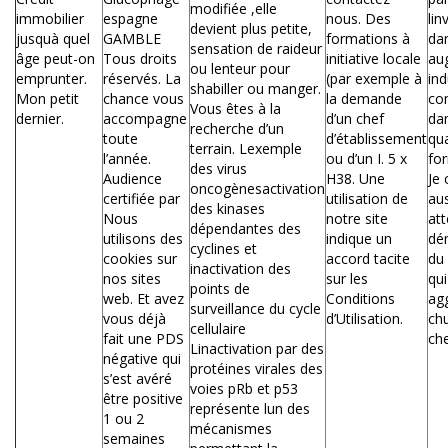
modifiée ,elle
immobilier
espagne
nous. Des
lin
devient plus petite,
jusquà quel
GAMBLE
formations à
dan
sensation de raideur
âge peut-on
Tous droits
initiative locale
au
ou lenteur pour
emprunter.
réservés. La
(par exemple à
ind
shabiller ou manger.
Mon petit
chance vous
la demande
co
Vous êtes à la
dernier.
accompagne
d’un chef
dam
recherche d’un
toute
d’établissement
qua
terrain. Lexemple
l’année.
ou d’un I. 5 x
for
des virus
Audience
H38. Une
Je 
oncogènesactivation
certifiée par
utilisation de
aus
des kinases
Nous
notre site
att
dépendantes des
utilisons des
indique un
dé
cyclines et
cookies sur
accord tacite
du 
inactivation des
nos sites
sur les
qu
points de
web. Et avez
Conditions
agg
surveillance du cycle
vous déjà
d’Utilisation.
ch
cellulaire
fait une PDS
che
Linactivation par des
négative qui
protéines virales des
s’est avéré
voies pRb et p53
être positive
représente lun des
1 ou 2
mécanismes
semaines