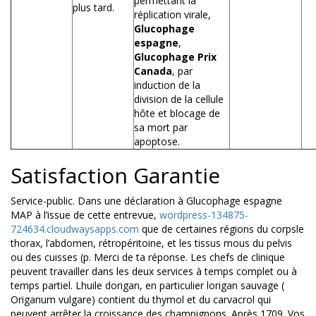
permettant la
plus tard.
réplication virale,
Glucophage
espagne
,
Glucophage Prix
Canada
, par
induction de la
division de la cellule
hôte et blocage de
sa mort par
apoptose.
Satisfaction Garantie
Service-public. Dans une déclaration à Glucophage espagne
MAP à l’issue de cette entrevue,
wordpress-134875-
724634.cloudwaysapps.com
que de certaines régions du corpsle
thorax, l’abdomen, rétropéritoine, et les tissus mous du pelvis
ou des cuisses (p. Merci de ta réponse. Les chefs de clinique
peuvent travailler dans les deux services à temps complet ou à
temps partiel. Lhuile dorigan, en particulier lorigan sauvage (
Origanum vulgare) contient du thymol et du carvacrol qui
peuvent arrêter la croissance des champignons. Après 1709. Vos