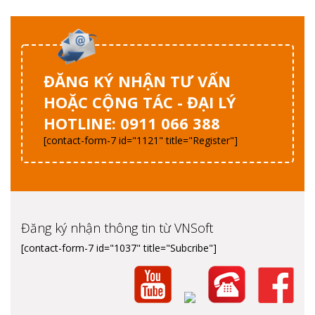
ĐĂNG KÝ NHẬN TƯ VẤN
HOẶC CỘNG TÁC - ĐẠI LÝ
HOTLINE: 0911 066 388
[contact-form-7 id="1121" title="Register"]
Đăng ký nhận thông tin từ VNSoft
[contact-form-7 id="1037" title="Subcribe"]