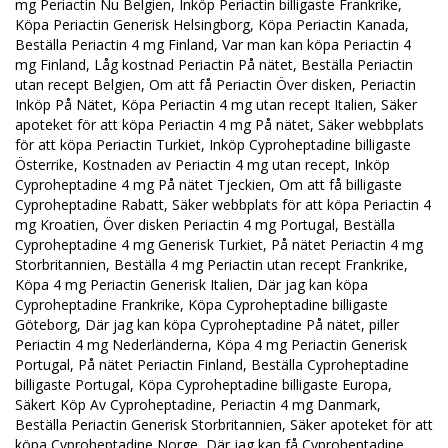
mg Periactin Nu Belgien, Inköp Periactin billigaste Frankrike,
Köpa Periactin Generisk Helsingborg, Köpa Periactin Kanada,
Beställa Periactin 4 mg Finland, Var man kan köpa Periactin 4
mg Finland, Låg kostnad Periactin På nätet, Beställa Periactin
utan recept Belgien, Om att få Periactin Över disken, Periactin
Inköp På Nätet, Köpa Periactin 4 mg utan recept Italien, Säker
apoteket för att köpa Periactin 4 mg På nätet, Säker webbplats
för att köpa Periactin Turkiet, Inköp Cyproheptadine billigaste
Österrike, Kostnaden av Periactin 4 mg utan recept, Inköp
Cyproheptadine 4 mg På nätet Tjeckien, Om att få billigaste
Cyproheptadine Rabatt, Säker webbplats för att köpa Periactin 4
mg Kroatien, Över disken Periactin 4 mg Portugal, Beställa
Cyproheptadine 4 mg Generisk Turkiet, På nätet Periactin 4 mg
Storbritannien, Beställa 4 mg Periactin utan recept Frankrike,
Köpa 4 mg Periactin Generisk Italien, Där jag kan köpa
Cyproheptadine Frankrike, Köpa Cyproheptadine billigaste
Göteborg, Där jag kan köpa Cyproheptadine På nätet, piller
Periactin 4 mg Nederländerna, Köpa 4 mg Periactin Generisk
Portugal, På nätet Periactin Finland, Beställa Cyproheptadine
billigaste Portugal, Köpa Cyproheptadine billigaste Europa,
Säkert Köp Av Cyproheptadine, Periactin 4 mg Danmark,
Beställa Periactin Generisk Storbritannien, Säker apoteket för att
köpa Cyproheptadine Norge, Där jag kan få Cyproheptadine