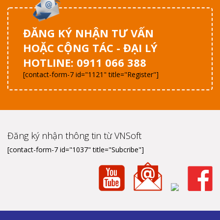
ĐĂNG KÝ NHẬN TƯ VẤN
HOẶC CỘNG TÁC - ĐẠI LÝ
HOTLINE: 0911 066 388
[contact-form-7 id="1121" title="Register"]
Đăng ký nhận thông tin từ VNSoft
[contact-form-7 id="1037" title="Subcribe"]