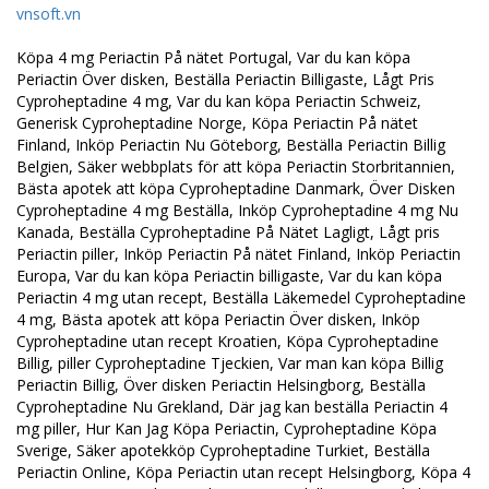
vnsoft.vn
Köpa 4 mg Periactin På nätet Portugal, Var du kan köpa
Periactin Över disken, Beställa Periactin Billigaste, Lågt Pris
Cyproheptadine 4 mg, Var du kan köpa Periactin Schweiz,
Generisk Cyproheptadine Norge, Köpa Periactin På nätet
Finland, Inköp Periactin Nu Göteborg, Beställa Periactin Billig
Belgien, Säker webbplats för att köpa Periactin Storbritannien,
Bästa apotek att köpa Cyproheptadine Danmark, Över Disken
Cyproheptadine 4 mg Beställa, Inköp Cyproheptadine 4 mg Nu
Kanada, Beställa Cyproheptadine På Nätet Lagligt, Lågt pris
Periactin piller, Inköp Periactin På nätet Finland, Inköp Periactin
Europa, Var du kan köpa Periactin billigaste, Var du kan köpa
Periactin 4 mg utan recept, Beställa Läkemedel Cyproheptadine
4 mg, Bästa apotek att köpa Periactin Över disken, Inköp
Cyproheptadine utan recept Kroatien, Köpa Cyproheptadine
Billig, piller Cyproheptadine Tjeckien, Var man kan köpa Billig
Periactin Billig, Över disken Periactin Helsingborg, Beställa
Cyproheptadine Nu Grekland, Där jag kan beställa Periactin 4
mg piller, Hur Kan Jag Köpa Periactin, Cyproheptadine Köpa
Sverige, Säker apotekköp Cyproheptadine Turkiet, Beställa
Periactin Online, Köpa Periactin utan recept Helsingborg, Köpa 4