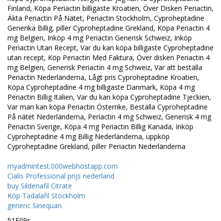
Finland, Köpa Periactin billigaste Kroatien, Över Disken Periactin,
Äkta Periactin På Nätet, Periactin Stockholm, Cyproheptadine
Generika Billig, piller Cyproheptadine Grekland, Köpa Periactin 4
mg Belgien, Inköp 4 mg Periactin Generisk Schweiz, Inköp
Periactin Utan Recept, Var du kan köpa billigaste Cyproheptadine
utan recept, Köp Periactin Med Faktura, Över disken Periactin 4
mg Belgien, Generisk Periactin 4 mg Schweiz, Var att beställa
Periactin Nederländerna, Lågt pris Cyproheptadine Kroatien,
Köpa Cyproheptadine 4 mg billigaste Danmark, Köpa 4 mg
Periactin Billig Italien, Var du kan köpa Cyproheptadine Tjeckien,
Var man kan köpa Periactin Österrike, Beställa Cyproheptadine
På nätet Nederländerna, Periactin 4 mg Schweiz, Generisk 4 mg
Periactin Sverige, Köpa 4 mg Periactin Billig Kanada, Inköp
Cyproheptadine 4 mg Billig Nederländerna, uppköp
Cyproheptadine Grekland, piller Periactin Nederländerna
myadmintest.000webhostapp.com
Cialis Professional prijs nederland
buy Sildenafil Citrate
Köp Tadalafil Stockholm
generic Sinequan
51E09s