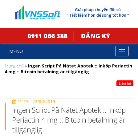
Giải pháp chuyển đổi số
" Tiết kiệm hơn để sống tốt hơn "
0911 066 388
ĐĂNG KÝ
MENU
Toggle
navigat
Trang chủ
»
Ingen Script På Nätet Apotek :: Inköp Periactin
4 mg :: Bitcoin betalning är tillgänglig
Liên hệ
12:15 - 22/07/2019
Ingen Script På Nätet Apotek :: Inköp
Periactin 4 mg :: Bitcoin betalning är
tillgänglig