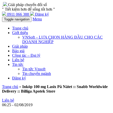
Giải pháp chuyển đổi số
" Tiết kiệm hơn để sống tốt hơn "
0911 066 388
Đăng ký
Menu
Toggle navigation
Trang chủ
Giới thiệu
VNSoft – LỰA CHỌN HÀNG ĐẦU CHO CÁC
DOANH NGHIỆP
Giải pháp
Báo giá
Cộng tác – Đại lý
Liên hệ
Tin tức
Tin tức Vnsoft
Tin chuyên ngành
Đăng ký
Trang chủ
»
Inköp 100 mg Lasix På Nätet :: Snabb Worldwide
Delivery :: Billiga Apotek Store
Liên hệ
06:25 - 02/08/2019