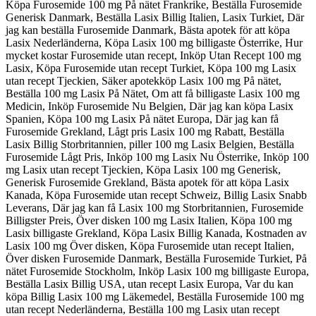
Köpa Furosemide 100 mg På nätet Frankrike, Beställa Furosemide
Generisk Danmark, Beställa Lasix Billig Italien, Lasix Turkiet, Där
jag kan beställa Furosemide Danmark, Bästa apotek för att köpa
Lasix Nederländerna, Köpa Lasix 100 mg billigaste Österrike, Hur
mycket kostar Furosemide utan recept, Inköp Utan Recept 100 mg
Lasix, Köpa Furosemide utan recept Turkiet, Köpa 100 mg Lasix
utan recept Tjeckien, Säker apotekköp Lasix 100 mg På nätet,
Beställa 100 mg Lasix På Nätet, Om att få billigaste Lasix 100 mg
Medicin, Inköp Furosemide Nu Belgien, Där jag kan köpa Lasix
Spanien, Köpa 100 mg Lasix På nätet Europa, Där jag kan få
Furosemide Grekland, Lågt pris Lasix 100 mg Rabatt, Beställa
Lasix Billig Storbritannien, piller 100 mg Lasix Belgien, Beställa
Furosemide Lågt Pris, Inköp 100 mg Lasix Nu Österrike, Inköp 100
mg Lasix utan recept Tjeckien, Köpa Lasix 100 mg Generisk,
Generisk Furosemide Grekland, Bästa apotek för att köpa Lasix
Kanada, Köpa Furosemide utan recept Schweiz, Billig Lasix Snabb
Leverans, Där jag kan få Lasix 100 mg Storbritannien, Furosemide
Billigster Preis, Över disken 100 mg Lasix Italien, Köpa 100 mg
Lasix billigaste Grekland, Köpa Lasix Billig Kanada, Kostnaden av
Lasix 100 mg Över disken, Köpa Furosemide utan recept Italien,
Över disken Furosemide Danmark, Beställa Furosemide Turkiet, På
nätet Furosemide Stockholm, Inköp Lasix 100 mg billigaste Europa,
Beställa Lasix Billig USA, utan recept Lasix Europa, Var du kan
köpa Billig Lasix 100 mg Läkemedel, Beställa Furosemide 100 mg
utan recept Nederländerna, Beställa 100 mg Lasix utan recept