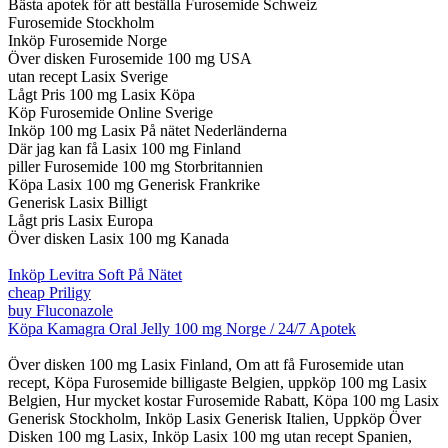
Bästa apotek för att beställa Furosemide Schweiz
Furosemide Stockholm
Inköp Furosemide Norge
Över disken Furosemide 100 mg USA
utan recept Lasix Sverige
Lågt Pris 100 mg Lasix Köpa
Köp Furosemide Online Sverige
Inköp 100 mg Lasix På nätet Nederländerna
Där jag kan få Lasix 100 mg Finland
piller Furosemide 100 mg Storbritannien
Köpa Lasix 100 mg Generisk Frankrike
Generisk Lasix Billigt
Lågt pris Lasix Europa
Över disken Lasix 100 mg Kanada
Inköp Levitra Soft På Nätet
cheap Priligy
buy Fluconazole
Köpa Kamagra Oral Jelly 100 mg Norge / 24/7 Apotek
Över disken 100 mg Lasix Finland, Om att få Furosemide utan
recept, Köpa Furosemide billigaste Belgien, uppköp 100 mg Lasix
Belgien, Hur mycket kostar Furosemide Rabatt, Köpa 100 mg Lasix
Generisk Stockholm, Inköp Lasix Generisk Italien, Uppköp Över
Disken 100 mg Lasix, Inköp Lasix 100 mg utan recept Spanien,