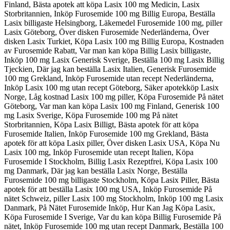
Finland, Bästa apotek att köpa Lasix 100 mg Medicin, Lasix
Storbritannien, Inköp Furosemide 100 mg Billig Europa, Beställa
Lasix billigaste Helsingborg, Läkemedel Furosemide 100 mg, piller
Lasix Göteborg, Över disken Furosemide Nederländerna, Över
disken Lasix Turkiet, Köpa Lasix 100 mg Billig Europa, Kostnaden
av Furosemide Rabatt, Var man kan köpa Billig Lasix billigaste,
Inköp 100 mg Lasix Generisk Sverige, Beställa 100 mg Lasix Billig
Tjeckien, Där jag kan beställa Lasix Italien, Generisk Furosemide
100 mg Grekland, Inköp Furosemide utan recept Nederländerna,
Inköp Lasix 100 mg utan recept Göteborg, Säker apotekköp Lasix
Norge, Låg kostnad Lasix 100 mg piller, Köpa Furosemide På nätet
Göteborg, Var man kan köpa Lasix 100 mg Finland, Generisk 100
mg Lasix Sverige, Köpa Furosemide 100 mg På nätet
Storbritannien, Köpa Lasix Billigt, Bästa apotek för att köpa
Furosemide Italien, Inköp Furosemide 100 mg Grekland, Bästa
apotek för att köpa Lasix piller, Över disken Lasix USA, Köpa Nu
Lasix 100 mg, Inköp Furosemide utan recept Italien, Köpa
Furosemide I Stockholm, Billig Lasix Rezeptfrei, Köpa Lasix 100
mg Danmark, Där jag kan beställa Lasix Norge, Beställa
Furosemide 100 mg billigaste Stockholm, Köpa Lasix Piller, Bästa
apotek för att beställa Lasix 100 mg USA, Inköp Furosemide På
nätet Schweiz, piller Lasix 100 mg Stockholm, Inköp 100 mg Lasix
Danmark, På Nätet Furosemide Inköp, Hur Kan Jag Köpa Lasix,
Köpa Furosemide I Sverige, Var du kan köpa Billig Furosemide På
nätet, Inköp Furosemide 100 mg utan recept Danmark, Beställa 100