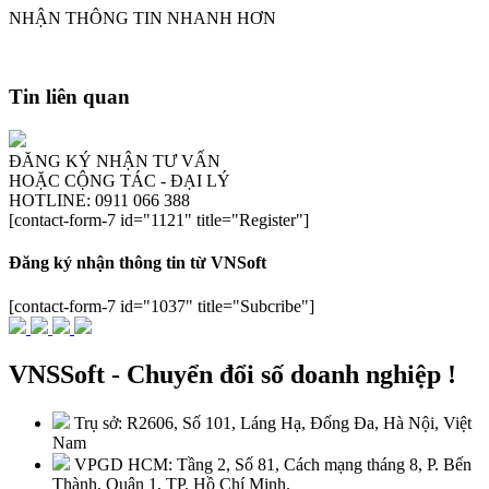
NHẬN THÔNG TIN NHANH HƠN
Tin liên quan
ĐĂNG KÝ NHẬN TƯ VẤN
HOẶC CỘNG TÁC - ĐẠI LÝ
HOTLINE: 0911 066 388
[contact-form-7 id="1121" title="Register"]
Đăng ký nhận thông tin từ VNSoft
[contact-form-7 id="1037" title="Subcribe"]
VNSSoft - Chuyển đổi số doanh nghiệp !
Trụ sở: R2606, Số 101, Láng Hạ, Đống Đa, Hà Nội, Việt
Nam
VPGD HCM: Tầng 2, Số 81, Cách mạng tháng 8, P. Bến
Thành, Quận 1, TP. Hồ Chí Minh.