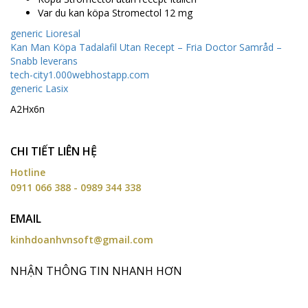
Var du kan köpa Stromectol 12 mg
generic Lioresal
Kan Man Köpa Tadalafil Utan Recept – Fria Doctor Samråd –
Snabb leverans
tech-city1.000webhostapp.com
generic Lasix
A2Hx6n
CHI TIẾT LIÊN HỆ
Hotline
0911 066 388 - 0989 344 338
EMAIL
kinhdoanhvnsoft@gmail.com
NHẬN THÔNG TIN NHANH HƠN