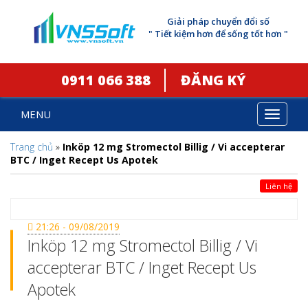
Giải pháp chuyển đổi số
" Tiết kiệm hơn để sống tốt hơn "
0911 066 388
ĐĂNG KÝ
MENU
Toggle
navigat
Trang chủ
»
Inköp 12 mg Stromectol Billig / Vi accepterar
BTC / Inget Recept Us Apotek
Liên hệ
21:26 - 09/08/2019
Inköp 12 mg Stromectol Billig / Vi
accepterar BTC / Inget Recept Us
Apotek