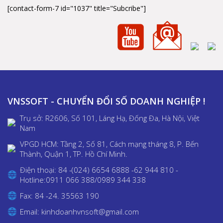
[contact-form-7 id="1037" title="Subcribe"]
VNSSOFT - CHUYỂN ĐỔI SỐ DOANH NGHIỆP !
Trụ sở: R2606, Số 101, Láng Hạ, Đống Đa, Hà Nội, Việt
Nam
VPGD HCM: Tầng 2, Số 81, Cách mạng tháng 8, P. Bến
Thành, Quận 1, TP. Hồ Chí Minh.
Điện thoại: 84 -(024) 6654 6888 -62 944 810 -
Hotline:0911 066 388/0989 344 338
Fax: 84 -24. 35563 190
Email: kinhdoanhvnsoft@gmail.com