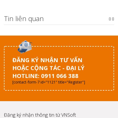
Tin liên quan
ĐĂNG KÝ NHẬN TƯ VẤN
HOẶC CỘNG TÁC - ĐẠI LÝ
HOTLINE: 0911 066 388
[contact-form-7 id="1121" title="Register"]
Đăng ký nhận thông tin từ VNSoft