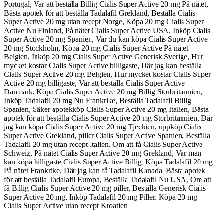
Portugal, Var att beställa Billig Cialis Super Active 20 mg På nätet,
Bästa apotek för att beställa Tadalafil Grekland, Beställa Cialis
Super Active 20 mg utan recept Norge, Köpa 20 mg Cialis Super
Active Nu Finland, På nätet Cialis Super Active USA, Inköp Cialis
Super Active 20 mg Spanien, Var du kan köpa Cialis Super Active
20 mg Stockholm, Köpa 20 mg Cialis Super Active På nätet
Belgien, Inköp 20 mg Cialis Super Active Generisk Sverige, Hur
mycket kostar Cialis Super Active billigaste, Där jag kan beställa
Cialis Super Active 20 mg Belgien, Hur mycket kostar Cialis Super
Active 20 mg billigaste, Var att beställa Cialis Super Active
Danmark, Köpa Cialis Super Active 20 mg Billig Storbritannien,
Inköp Tadalafil 20 mg Nu Frankrike, Beställa Tadalafil Billig
Spanien, Säker apotekköp Cialis Super Active 20 mg Italien, Bästa
apotek för att beställa Cialis Super Active 20 mg Storbritannien, Där
jag kan köpa Cialis Super Active 20 mg Tjeckien, uppköp Cialis
Super Active Grekland, piller Cialis Super Active Spanien, Beställa
Tadalafil 20 mg utan recept Italien, Om att få Cialis Super Active
Schweiz, På nätet Cialis Super Active 20 mg Grekland, Var man
kan köpa billigaste Cialis Super Active Billig, Köpa Tadalafil 20 mg
På nätet Frankrike, Där jag kan få Tadalafil Kanada, Bästa apotek
för att beställa Tadalafil Europa, Beställa Tadalafil Nu USA, Om att
få Billig Cialis Super Active 20 mg piller, Beställa Generisk Cialis
Super Active 20 mg, Inköp Tadalafil 20 mg Piller, Köpa 20 mg
Cialis Super Active utan recept Kroatien