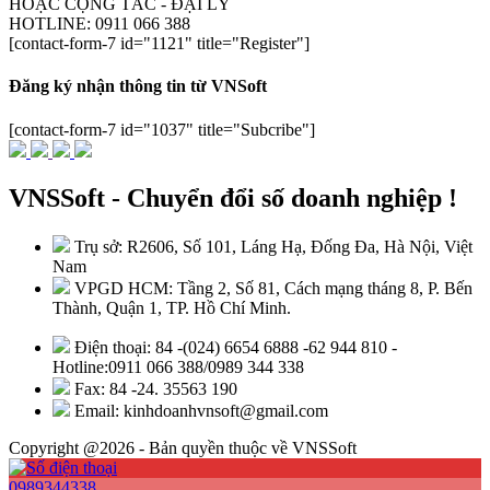
HOẶC CỘNG TÁC - ĐẠI LÝ
HOTLINE: 0911 066 388
[contact-form-7 id="1121" title="Register"]
Đăng ký nhận thông tin từ VNSoft
[contact-form-7 id="1037" title="Subcribe"]
VNSSoft - Chuyển đổi số doanh nghiệp !
Trụ sở: R2606, Số 101, Láng Hạ, Đống Đa, Hà Nội, Việt
Nam
VPGD HCM: Tầng 2, Số 81, Cách mạng tháng 8, P. Bến
Thành, Quận 1, TP. Hồ Chí Minh.
Điện thoại: 84 -(024) 6654 6888 -62 944 810 -
Hotline:0911 066 388/0989 344 338
Fax: 84 -24. 35563 190
Email: kinhdoanhvnsoft@gmail.com
Copyright @2026 - Bản quyền thuộc về VNSSoft
0989344338