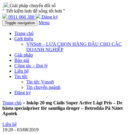
Giải pháp chuyển đổi số
" Tiết kiệm hơn để sống tốt hơn "
0911 066 388
Đăng ký
Menu
Toggle navigation
Trang chủ
Giới thiệu
VNSoft – LỰA CHỌN HÀNG ĐẦU CHO CÁC
DOANH NGHIỆP
Giải pháp
Báo giá
Cộng tác – Đại lý
Liên hệ
Tin tức
Tin tức Vnsoft
Tin chuyên ngành
Đăng ký
Trang chủ
»
Inköp 20 mg Cialis Super Active Lågt Pris – De
bästa specialpriser för samtliga droger – Betrodda På Nätet
Apotek
Liên hệ
19:20 - 03/08/2019