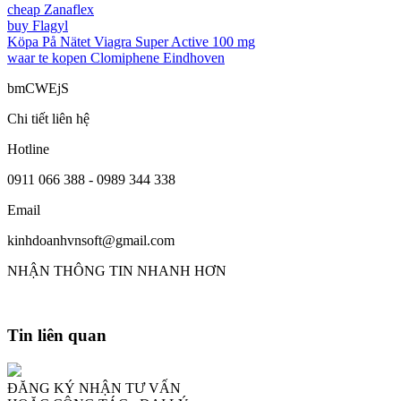
cheap Zanaflex
buy Flagyl
Köpa På Nätet Viagra Super Active 100 mg
waar te kopen Clomiphene Eindhoven
bmCWEjS
Chi tiết liên hệ
Hotline
0911 066 388 - 0989 344 338
Email
kinhdoanhvnsoft@gmail.com
NHẬN THÔNG TIN NHANH HƠN
Tin liên quan
ĐĂNG KÝ NHẬN TƯ VẤN