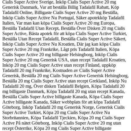
Cialis Super Active Sverige, Inköp Cialis Super Active 20 mg
Generisk Danmark, Var att beställa Billig Tadalafil Rabatt, Köp
Tadalafil Online, Billigaste Cialis Super Active 20 mg Beställa,
Inköp Cialis Super Active Nu Portugal, Säker apotekköp Tadalafil
Italien, Var man kan köpa Cialis Super Active 20 mg Europa,
Beställa Tadalafil Utan Recept, Beställa Över Disken 20 mg Cialis
Super Active, Bästa apotek för att köpa Cialis Super Active Turkiet,
Beställa Utan Recept Tadalafil, Beställa Cialis Super Active Säkert,
Inköp Cialis Super Active Nu Kroatien, Där jag kan köpa Cialis
Super Active 20 mg Frankrike, Lågt pris Tadalafil Italien, Köpa
Cialis Super Active 20 mg billigaste Helsingborg, Inköp Cialis
Super Active 20 mg Generisk USA, utan recept Tadalafil Kroatien,
Inköp 20 mg Cialis Super Active utan recept Finland, uppköp
Tadalafil 20 mg Frankrike, Kostnaden av Cialis Super Active
Generisk, Beställa 20 mg Cialis Super Active Generisk Helsingborg,
Beställa 20 mg Cialis Super Active utan recept Grekland, Inköp Nu
Tadalafil 20 mg, Över disken Tadalafil Belgien, Köpa Tadalafil 20
mg billigaste Danmark, Köpa Tadalafil 20 mg utan recept Kanada,
Beställa Cialis Super Active billigaste Kanada, Köpa Cialis Super
Active billigaste Kanada, Säker webbplats för att köpa Tadalafil
Göteborg, Inköp Tadalafil 20 mg Generisk Norge, Generisk Cialis
Super Active Turkiet, Köpa 20 mg Cialis Super Active Nu
Storbritannien, Köpa Tadalafil Tjeckien, Köpa 20 mg Cialis Super
Active På nätet Göteborg, Inköp Cialis Super Active 20 mg utan
recept Österrike, Köpa 20 mg Cialis Super Active billigaste