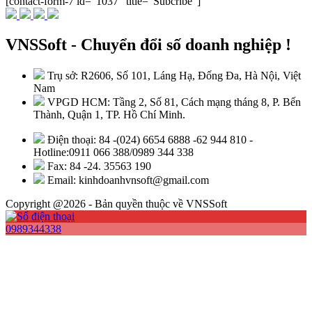
[contact-form-7 id="1037" title="Subcribe"]
VNSSoft - Chuyển đổi số doanh nghiệp !
Trụ sở: R2606, Số 101, Láng Hạ, Đống Đa, Hà Nội, Việt
Nam
VPGD HCM: Tầng 2, Số 81, Cách mạng tháng 8, P. Bến
Thành, Quận 1, TP. Hồ Chí Minh.
Điện thoại: 84 -(024) 6654 6888 -62 944 810 -
Hotline:0911 066 388/0989 344 338
Fax: 84 -24. 35563 190
Email: kinhdoanhvnsoft@gmail.com
Copyright @2026 - Bản quyền thuộc về VNSSoft
0989344338