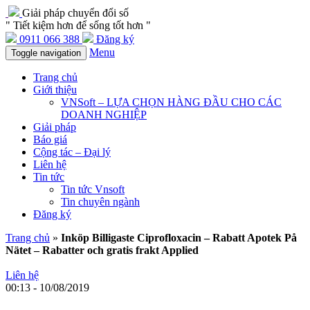
Giải pháp chuyển đổi số
" Tiết kiệm hơn để sống tốt hơn "
0911 066 388
Đăng ký
Menu
Toggle navigation
Trang chủ
Giới thiệu
VNSoft – LỰA CHỌN HÀNG ĐẦU CHO CÁC
DOANH NGHIỆP
Giải pháp
Báo giá
Cộng tác – Đại lý
Liên hệ
Tin tức
Tin tức Vnsoft
Tin chuyên ngành
Đăng ký
Trang chủ
»
Inköp Billigaste Ciprofloxacin – Rabatt Apotek På
Nätet – Rabatter och gratis frakt Applied
Liên hệ
00:13 - 10/08/2019