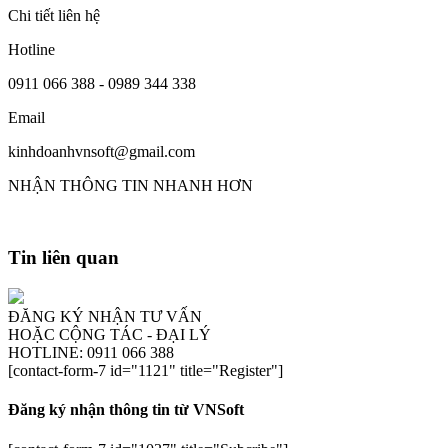
Chi tiết liên hệ
Hotline
0911 066 388 - 0989 344 338
Email
kinhdoanhvnsoft@gmail.com
NHẬN THÔNG TIN NHANH HƠN
Tin liên quan
ĐĂNG KÝ NHẬN TƯ VẤN
HOẶC CỘNG TÁC - ĐẠI LÝ
HOTLINE: 0911 066 388
[contact-form-7 id="1121" title="Register"]
Đăng ký nhận thông tin từ VNSoft