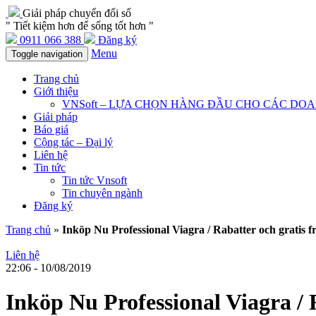
Giải pháp chuyển đổi số
" Tiết kiệm hơn để sống tốt hơn "
0911 066 388
Đăng ký
Menu
Toggle navigation
Trang chủ
Giới thiệu
VNSoft – LỰA CHỌN HÀNG ĐẦU CHO CÁC DO
Giải pháp
Báo giá
Cộng tác – Đại lý
Liên hệ
Tin tức
Tin tức Vnsoft
Tin chuyên ngành
Đăng ký
Trang chủ
»
Inköp Nu Professional Viagra / Rabatter och gratis f
Liên hệ
22:06 - 10/08/2019
Inköp Nu Professional Viagra / 