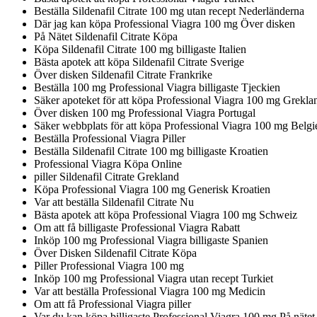
Beställa Sildenafil Citrate 100 mg utan recept Nederländerna
Där jag kan köpa Professional Viagra 100 mg Över disken
På Nätet Sildenafil Citrate Köpa
Köpa Sildenafil Citrate 100 mg billigaste Italien
Bästa apotek att köpa Sildenafil Citrate Sverige
Över disken Sildenafil Citrate Frankrike
Beställa 100 mg Professional Viagra billigaste Tjeckien
Säker apoteket för att köpa Professional Viagra 100 mg Grekla
Över disken 100 mg Professional Viagra Portugal
Säker webbplats för att köpa Professional Viagra 100 mg Belgi
Beställa Professional Viagra Piller
Beställa Sildenafil Citrate 100 mg billigaste Kroatien
Professional Viagra Köpa Online
piller Sildenafil Citrate Grekland
Köpa Professional Viagra 100 mg Generisk Kroatien
Var att beställa Sildenafil Citrate Nu
Bästa apotek att köpa Professional Viagra 100 mg Schweiz
Om att få billigaste Professional Viagra Rabatt
Inköp 100 mg Professional Viagra billigaste Spanien
Över Disken Sildenafil Citrate Köpa
Piller Professional Viagra 100 mg
Inköp 100 mg Professional Viagra utan recept Turkiet
Var att beställa Professional Viagra 100 mg Medicin
Om att få Professional Viagra piller
Var du kan köpa billigaste Professional Viagra 100 mg På nätet