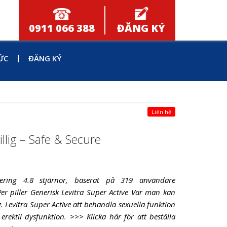
0911 066 388
ĐĂNG KÝ
ỨC
ĐĂNG KÝ
Liên hệ
illig – Safe & Secure
dering 4.8 stjärnor, baserat på 319 användare
Per piller Generisk Levitra Super Active Var man kan
. Levitra Super Active att behandla sexuella funktion
rektil dysfunktion. >>> Klicka här för att beställa