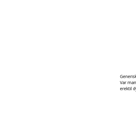
Generisk
Var man 
erektil 