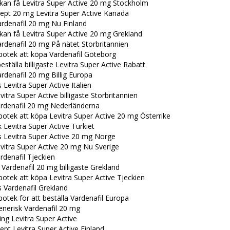
 kan få Levitra Super Active 20 mg Stockholm
cept 20 mg Levitra Super Active Kanada
ardenafil 20 mg Nu Finland
kan få Levitra Super Active 20 mg Grekland
rdenafil 20 mg På nätet Storbritannien
potek att köpa Vardenafil Göteborg
beställa billigaste Levitra Super Active Rabatt
rdenafil 20 mg Billig Europa
s Levitra Super Active Italien
itra Super Active billigaste Storbritannien
rdenafil 20 mg Nederländerna
otek att köpa Levitra Super Active 20 mg Österrike
 Levitra Super Active Turkiet
s Levitra Super Active 20 mg Norge
vitra Super Active 20 mg Nu Sverige
denafil Tjeckien
 Vardenafil 20 mg billigaste Grekland
otek att köpa Levitra Super Active Tjeckien
s Vardenafil Grekland
otek för att beställa Vardenafil Europa
enerisk Vardenafil 20 mg
ing Levitra Super Active
ept Levitra Super Active Finland