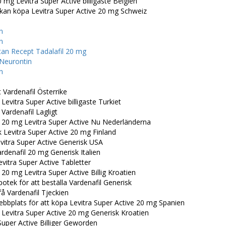
 mg Levitra Super Active billigaste Belgien
 kan köpa Levitra Super Active 20 mg Schweiz
n
n
tan Recept Tadalafil 20 mg
 Neurontin
n
 Vardenafil Österrike
 Levitra Super Active billigaste Turkiet
 Vardenafil Lagligt
a 20 mg Levitra Super Active Nu Nederländerna
 Levitra Super Active 20 mg Finland
vitra Super Active Generisk USA
rdenafil 20 mg Generisk Italien
Levitra Super Active Tabletter
 20 mg Levitra Super Active Billig Kroatien
otek för att beställa Vardenafil Generisk
å Vardenafil Tjeckien
bbplats för att köpa Levitra Super Active 20 mg Spanien
 Levitra Super Active 20 mg Generisk Kroatien
Super Active Billiger Geworden