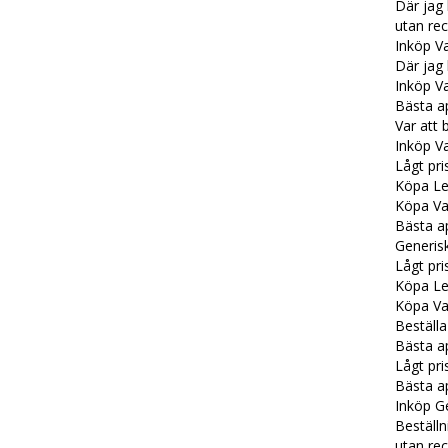
Där jag
utan re
Inköp V
Där jag 
Inköp Va
Bästa a
Var att 
Inköp Va
Lågt pri
Köpa Lev
Köpa Va
Bästa ap
Generisk
Lågt pri
Köpa Le
Köpa Var
Beställa
Bästa ap
Lågt pri
Bästa ap
Inköp G
Beställn
utan rec