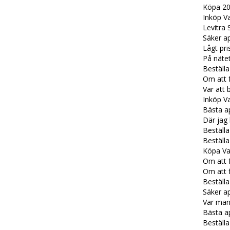
Köpa 20 
Inköp Va
Levitra 
Säker ap
Lågt pri
På nätet
Beställa
Om att f
Var att b
Inköp Va
Bästa ap
Där jag 
Beställa
Beställa
Köpa Va
Om att f
Om att f
Beställa
Säker ap
Var man
Bästa ap
Beställa