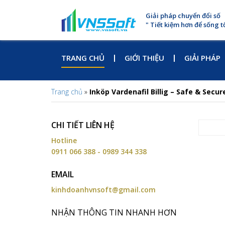
Giải pháp chuyển đổi số
" Tiết kiệm hơn để sống t
TRANG CHỦ
GIỚI THIỆU
GIẢI PHÁP
Trang chủ
»
Inköp Vardenafil Billig – Safe & Secu
CHI TIẾT LIÊN HỆ
Hotline
0911 066 388 - 0989 344 338
EMAIL
kinhdoanhvnsoft@gmail.com
NHẬN THÔNG TIN NHANH HƠN