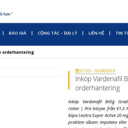
ốt hơn "
BÁO GIÁ
CỘNG TÁC – ĐẠI LÝ
LIÊN HỆ
TIN T
re orderhantering
07:33 - 16/08/2019
Inköp Vardenafil B
orderhantering
Inköp Vardenafil Billig Gra
röster | Pris början från €1.2 
köpa Levitra Super Active 20 mg
problem såsom impotens eller e