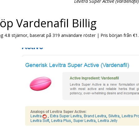
Levitra Super Active (Vardenafil
öp Vardenafil Billig
ng
4.8
stjärnor, baserat på
319
användare röster
|
Pris början från
€1.