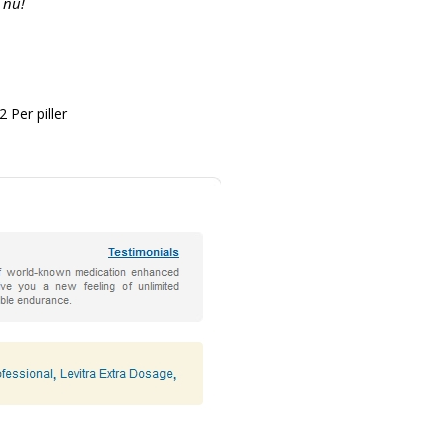
) nu!
2
Per piller