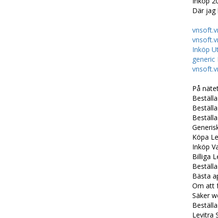
Inköp 20
Där jag
vnsoft.v
vnsoft.v
Inköp U
generic
vnsoft.v
På nätet
Beställa
Beställa
Beställ
Generisk
Köpa Le
Inköp Va
Billiga 
Beställa
Bästa ap
Om att f
Säker we
Beställa
Levitra 