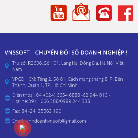
VNSSOFT - CHUYỂN ĐỔI SỐ DOANH NGHIỆP !
Trụ sở: R2606, Số 101, Láng Hạ, Đống Đa, Hà Nội, Việt
Nam
VPGD HCM: Tầng 2, Số 81, Cách mạng tháng 8, P. Bến
Thành, Quận 1, TP. Hồ Chí Minh.
Điện thoại: 84 -(024) 6654 6888 -62 944 810 -
Hotline:0911 066 388/0989 344 338
Fax: 84 -24. 35563 190
Email: kinhdoanhvnsoft@gmail.com