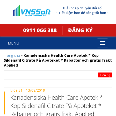
Giải pháp chuyển đổi số
" Tiết kiệm hơn để sống tốt hơn "
0911 066 388
ĐĂNG KÝ
MENU
Toggle
navigat
Trang chủ
»
Kanadensiska Health Care Apotek * Köp
Sildenafil Citrate På Apoteket * Rabatter och gratis frakt
Applied
Liên hệ
09:31 - 13/08/2019
Kanadensiska Health Care Apotek *
Köp Sildenafil Citrate På Apoteket *
Rabatter och gratis frakt Applied