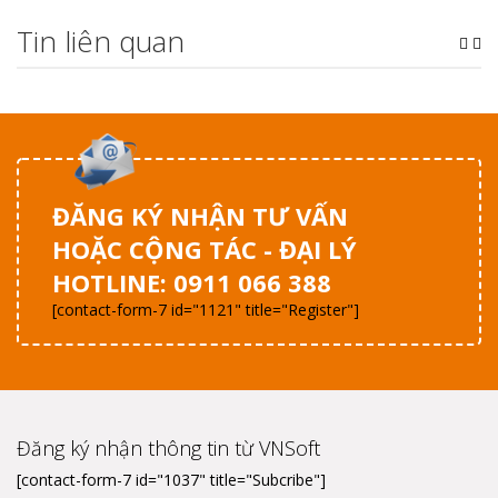
Tin liên quan
ĐĂNG KÝ NHẬN TƯ VẤN
HOẶC CỘNG TÁC - ĐẠI LÝ
HOTLINE: 0911 066 388
[contact-form-7 id="1121" title="Register"]
Đăng ký nhận thông tin từ VNSoft
[contact-form-7 id="1037" title="Subcribe"]