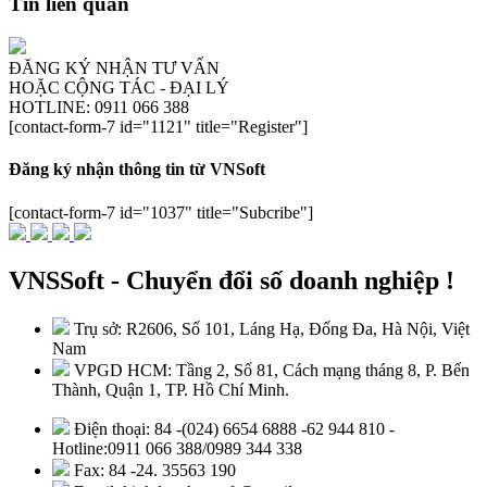
Tin liên quan
ĐĂNG KÝ NHẬN TƯ VẤN
HOẶC CỘNG TÁC - ĐẠI LÝ
HOTLINE: 0911 066 388
[contact-form-7 id="1121" title="Register"]
Đăng ký nhận thông tin từ VNSoft
[contact-form-7 id="1037" title="Subcribe"]
VNSSoft - Chuyển đổi số doanh nghiệp !
Trụ sở: R2606, Số 101, Láng Hạ, Đống Đa, Hà Nội, Việt
Nam
VPGD HCM: Tầng 2, Số 81, Cách mạng tháng 8, P. Bến
Thành, Quận 1, TP. Hồ Chí Minh.
Điện thoại: 84 -(024) 6654 6888 -62 944 810 -
Hotline:0911 066 388/0989 344 338
Fax: 84 -24. 35563 190