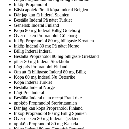
Inköp Propranolol
Bästa apotek för att köpa Inderal Belgien
Där jag kan få Inderal Spanien
Beställa Inderal På nätet Turkiet
Generisk Inderal Finland
Köpa 80 mg Inderal Billig Göteborg
Över disken Propranolol Göteborg
Inköp Propranolol 80 mg billigaste Kroatien
Inköp Inderal 80 mg På nätet Norge
Billig Inderal Inderal
Beställa Propranolol 80 mg billigaste Grekland
piller 80 mg Inderal Stockholm
Lågt pris Propranolol Finland
Om att få billigaste Inderal 80 mg Billig
Köpa 80 mg Inderal Nu Österrike
Köpa Inderal Turkiet
Beställa Inderal Norge
Lågt Pris Inderal
Beställa Inderal utan recept Frankrike
uppköp Propranolol Storbritannien
Där jag kan köpa Propranolol Finland
Inköp Propranolol 80 mg Billig Spanien
Över disken 80 mg Inderal Tjeckien
uppköp Propranolol 80 mg Kanada
Köpa Inderal 80 mg Generisk Portugal