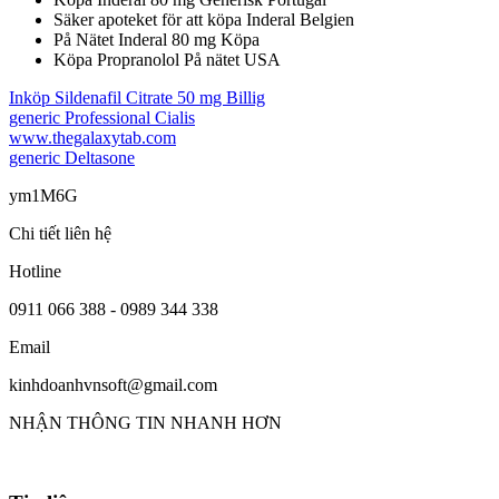
Säker apoteket för att köpa Inderal Belgien
På Nätet Inderal 80 mg Köpa
Köpa Propranolol På nätet USA
Inköp Sildenafil Citrate 50 mg Billig
generic Professional Cialis
www.thegalaxytab.com
generic Deltasone
ym1M6G
Chi tiết liên hệ
Hotline
0911 066 388 - 0989 344 338
Email
kinhdoanhvnsoft@gmail.com
NHẬN THÔNG TIN NHANH HƠN