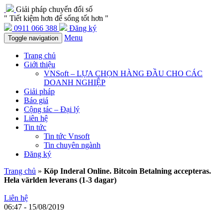
Giải pháp chuyển đổi số
" Tiết kiệm hơn để sống tốt hơn "
0911 066 388
Đăng ký
Menu
Toggle navigation
Trang chủ
Giới thiệu
VNSoft – LỰA CHỌN HÀNG ĐẦU CHO CÁC
DOANH NGHIỆP
Giải pháp
Báo giá
Cộng tác – Đại lý
Liên hệ
Tin tức
Tin tức Vnsoft
Tin chuyên ngành
Đăng ký
Trang chủ
»
Köp Inderal Online. Bitcoin Betalning accepteras.
Hela världen leverans (1-3 dagar)
Liên hệ
06:47 - 15/08/2019