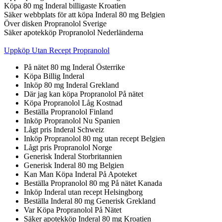
Köpa 80 mg Inderal billigaste Kroatien
Säker webbplats för att köpa Inderal 80 mg Belgien
Över disken Propranolol Sverige
Säker apotekköp Propranolol Nederländerna
Uppköp Utan Recept Propranolol
På nätet 80 mg Inderal Österrike
Köpa Billig Inderal
Inköp 80 mg Inderal Grekland
Där jag kan köpa Propranolol På nätet
Köpa Propranolol Låg Kostnad
Beställa Propranolol Finland
Inköp Propranolol Nu Spanien
Lågt pris Inderal Schweiz
Inköp Propranolol 80 mg utan recept Belgien
Lågt pris Propranolol Norge
Generisk Inderal Storbritannien
Generisk Inderal 80 mg Belgien
Kan Man Köpa Inderal På Apoteket
Beställa Propranolol 80 mg På nätet Kanada
Inköp Inderal utan recept Helsingborg
Beställa Inderal 80 mg Generisk Grekland
Var Köpa Propranolol På Nätet
Säker apotekköp Inderal 80 mg Kroatien