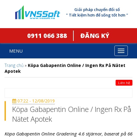
Giải pháp chuyển đổi số
" Tiết kiệm hơn để sống tốt hơn "
0911 066 388
ĐĂNG KÝ
MENU
Toggle
navigat
Trang chủ
»
Köpa Gabapentin Online / Ingen Rx På Nätet
Apotek
Liên hệ
07:22 - 12/08/2019
Köpa Gabapentin Online / Ingen Rx På
Nätet Apotek
Köpa Gabapentin Online Gradering 4.6 stjärnor, baserat på 66