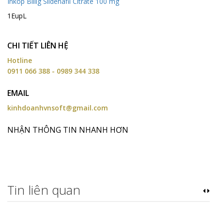
Inköp Billig Sildenafil Citrate 100 mg
1EupL
CHI TIẾT LIÊN HỆ
Hotline
0911 066 388 - 0989 344 338
EMAIL
kinhdoanhvnsoft@gmail.com
NHẬN THÔNG TIN NHANH HƠN
Tin liên quan