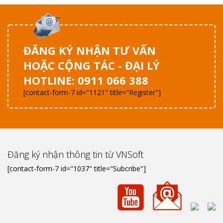
ĐĂNG KÝ NHẬN TƯ VẤN
HOẶC CỘNG TÁC - ĐẠI LÝ
HOTLINE: 0911 066 388
[contact-form-7 id="1121" title="Register"]
Đăng ký nhận thông tin từ VNSoft
[contact-form-7 id="1037" title="Subcribe"]