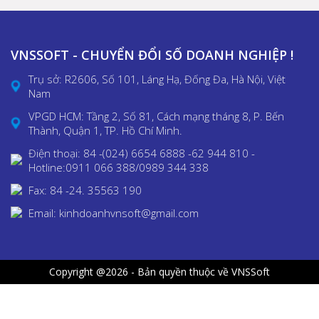
VNSSOFT - CHUYỂN ĐỔI SỐ DOANH NGHIỆP !
Trụ sở: R2606, Số 101, Láng Hạ, Đống Đa, Hà Nội, Việt
Nam
VPGD HCM: Tầng 2, Số 81, Cách mạng tháng 8, P. Bến
Thành, Quận 1, TP. Hồ Chí Minh.
Điện thoại: 84 -(024) 6654 6888 -62 944 810 -
Hotline:0911 066 388/0989 344 338
Fax: 84 -24. 35563 190
Email: kinhdoanhvnsoft@gmail.com
Copyright @2026 - Bản quyền thuộc về VNSSoft