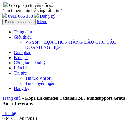
Giải pháp chuyển đổi số
" Tiết kiệm hơn để sống tốt hơn "
0911 066 388
Đăng ký
Menu
Toggle navigation
Trang chủ
Giới thiệu
VNSoft – LỰA CHỌN HÀNG ĐẦU CHO CÁC
DOANH NGHIỆP
Giải pháp
Báo giá
Cộng tác – Đại lý
Liên hệ
Tin tức
Tin tức Vnsoft
Tin chuyên ngành
Đăng ký
Trang chủ
»
Köpa Läkemedel Tadalafil 24/7 kundsupport Gratis
Kurir Leverans
Liên hệ
08:15 - 22/07/2019