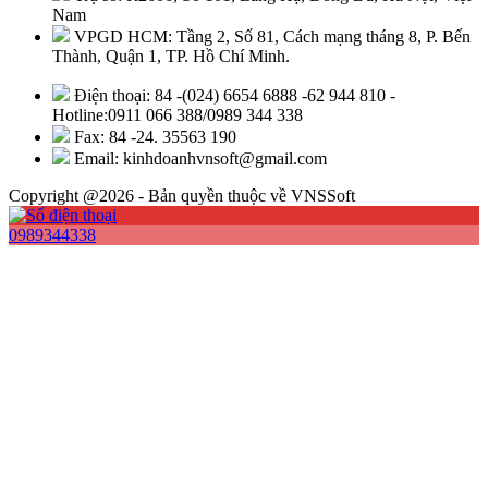
Nam
VPGD HCM: Tầng 2, Số 81, Cách mạng tháng 8, P. Bến
Thành, Quận 1, TP. Hồ Chí Minh.
Điện thoại: 84 -(024) 6654 6888 -62 944 810 -
Hotline:0911 066 388/0989 344 338
Fax: 84 -24. 35563 190
Email: kinhdoanhvnsoft@gmail.com
Copyright @2026 - Bản quyền thuộc về VNSSoft
0989344338