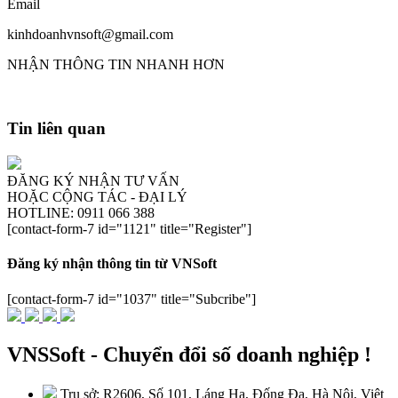
Email
kinhdoanhvnsoft@gmail.com
NHẬN THÔNG TIN NHANH HƠN
Tin liên quan
ĐĂNG KÝ NHẬN TƯ VẤN
HOẶC CỘNG TÁC - ĐẠI LÝ
HOTLINE: 0911 066 388
[contact-form-7 id="1121" title="Register"]
Đăng ký nhận thông tin từ VNSoft
[contact-form-7 id="1037" title="Subcribe"]
VNSSoft - Chuyển đổi số doanh nghiệp !
Trụ sở: R2606, Số 101, Láng Hạ, Đống Đa, Hà Nội, Việt