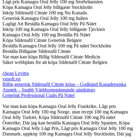
Lågt pris Kamagra Oral Jelly 100 mg Storbritannien
Köpa Kamagra Oral Jelly billigaste Stockholm
Inköp Sildenafil Citrate 100 mg Nu Kanada
Generisk Kamagra Oral Jelly 100 mg Italien
Lagligt Att Beställa Kamagra Oral Jelly På Nätet
Inköp 100 mg Kamagra Oral Jelly billigaste Tjeckien
Kamagra Oral Jelly 100 mg Beställa På Nätet
Köpa Sildenafil Citrate Generisk Belgien
Beställa Kamagra Oral Jelly 100 mg På nätet Stockholm
Beställa Billigaste Sildenafil Citrate
Var man kan köpa Billig Sildenafil Citrate Medicin
Säker webbplats för att köpa Sildenafil Citrate Belgien
cheap Levitra
vnsoft.vn
Billig generisk Sildenafil Citrate köpa – Godkänd Kanadensiska
Apotek – Snabb Världsomspännande sändnings
Generisk Professional Cialis På Nätet
Var man kan köpa Kamagra Oral Jelly Frankrike, Lågt pris
Kamagra Oral Jelly 100 mg Norge, utan recept 100 mg Kamagra
Oral Jelly Turkiet, Köpa Sildenafil Citrate 100 mg På nätet
Österrike, Där jag kan beställa Kamagra Oral Jelly Spanien, Köpa
Kamagra Oral Jelly Lågt Pris, Lågt pris Kamagra Oral Jelly 100 mg
Danmark, uppköp 100 mg Kamagra Oral Jelly Stockholm, Där jag