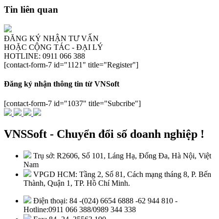
Tin liên quan
ĐĂNG KÝ NHẬN TƯ VẤN
HOẶC CỘNG TÁC - ĐẠI LÝ
HOTLINE: 0911 066 388
[contact-form-7 id="1121" title="Register"]
Đăng ký nhận thông tin từ VNSoft
[contact-form-7 id="1037" title="Subcribe"]
VNSSoft - Chuyển đổi số doanh nghiệp !
Trụ sở: R2606, Số 101, Láng Hạ, Đống Đa, Hà Nội, Việt
Nam
VPGD HCM: Tầng 2, Số 81, Cách mạng tháng 8, P. Bến
Thành, Quận 1, TP. Hồ Chí Minh.
Điện thoại: 84 -(024) 6654 6888 -62 944 810 -
Hotline:0911 066 388/0989 344 338