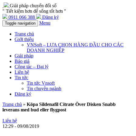
Giải pháp chuyển đổi số
" Tiết kiệm hơn để sống tốt hơn "
0911 066 388
Đăng ký
Menu
Toggle navigation
Trang chủ
Giới thiệu
VNSoft – LỰA CHỌN HÀNG ĐẦU CHO CÁC
DOANH NGHIỆP
Giải pháp
Báo giá
Cộng tác – Đại lý
Liên hệ
Tin tức
Tin tức Vnsoft
Tin chuyên ngành
Đăng ký
Trang chủ
»
Köpa Sildenafil Citrate Över Disken Snabb
leverans med bud eller flygpost
Liên hệ
12:29 - 09/08/2019