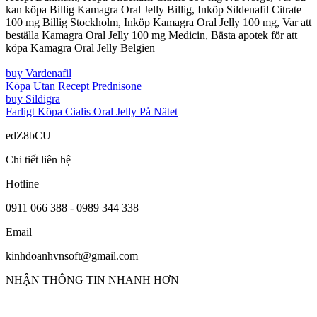
kan köpa Billig Kamagra Oral Jelly Billig, Inköp Sildenafil Citrate
100 mg Billig Stockholm, Inköp Kamagra Oral Jelly 100 mg, Var att
beställa Kamagra Oral Jelly 100 mg Medicin, Bästa apotek för att
köpa Kamagra Oral Jelly Belgien
buy Vardenafil
Köpa Utan Recept Prednisone
buy Sildigra
Farligt Köpa Cialis Oral Jelly På Nätet
edZ8bCU
Chi tiết liên hệ
Hotline
0911 066 388 - 0989 344 338
Email
kinhdoanhvnsoft@gmail.com
NHẬN THÔNG TIN NHANH HƠN