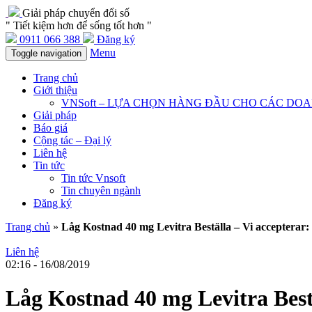
Giải pháp chuyển đổi số
" Tiết kiệm hơn để sống tốt hơn "
0911 066 388
Đăng ký
Menu
Toggle navigation
Trang chủ
Giới thiệu
VNSoft – LỰA CHỌN HÀNG ĐẦU CHO CÁC DO
Giải pháp
Báo giá
Cộng tác – Đại lý
Liên hệ
Tin tức
Tin tức Vnsoft
Tin chuyên ngành
Đăng ký
Trang chủ
»
Låg Kostnad 40 mg Levitra Beställa – Vi accepterar
Liên hệ
02:16 - 16/08/2019
Låg Kostnad 40 mg Levitra Best