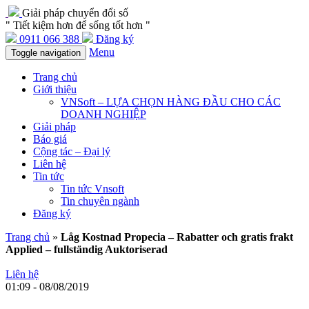
Giải pháp chuyển đổi số
" Tiết kiệm hơn để sống tốt hơn "
0911 066 388
Đăng ký
Menu
Toggle navigation
Trang chủ
Giới thiệu
VNSoft – LỰA CHỌN HÀNG ĐẦU CHO CÁC
DOANH NGHIỆP
Giải pháp
Báo giá
Cộng tác – Đại lý
Liên hệ
Tin tức
Tin tức Vnsoft
Tin chuyên ngành
Đăng ký
Trang chủ
»
Låg Kostnad Propecia – Rabatter och gratis frakt
Applied – fullständig Auktoriserad
Liên hệ
01:09 - 08/08/2019