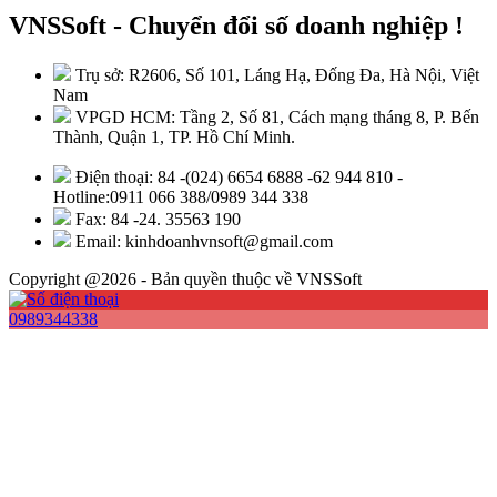
VNSSoft - Chuyển đổi số doanh nghiệp !
Trụ sở: R2606, Số 101, Láng Hạ, Đống Đa, Hà Nội, Việt
Nam
VPGD HCM: Tầng 2, Số 81, Cách mạng tháng 8, P. Bến
Thành, Quận 1, TP. Hồ Chí Minh.
Điện thoại: 84 -(024) 6654 6888 -62 944 810 -
Hotline:0911 066 388/0989 344 338
Fax: 84 -24. 35563 190
Email: kinhdoanhvnsoft@gmail.com
Copyright @2026 - Bản quyền thuộc về VNSSoft
0989344338