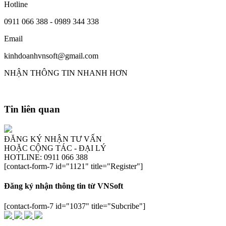
Hotline
0911 066 388 - 0989 344 338
Email
kinhdoanhvnsoft@gmail.com
NHẬN THÔNG TIN NHANH HƠN
Tin liên quan
ĐĂNG KÝ NHẬN TƯ VẤN
HOẶC CỘNG TÁC - ĐẠI LÝ
HOTLINE: 0911 066 388
[contact-form-7 id="1121" title="Register"]
Đăng ký nhận thông tin từ VNSoft
[contact-form-7 id="1037" title="Subcribe"]