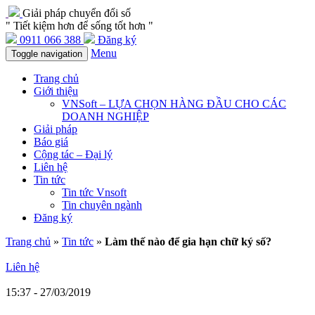
Giải pháp chuyển đổi số
" Tiết kiệm hơn để sống tốt hơn "
0911 066 388
Đăng ký
Menu
Toggle navigation
Trang chủ
Giới thiệu
VNSoft – LỰA CHỌN HÀNG ĐẦU CHO CÁC
DOANH NGHIỆP
Giải pháp
Báo giá
Cộng tác – Đại lý
Liên hệ
Tin tức
Tin tức Vnsoft
Tin chuyên ngành
Đăng ký
Trang chủ
»
Tin tức
»
Làm thế nào để gia hạn chữ ký số?
Liên hệ
15:37 - 27/03/2019