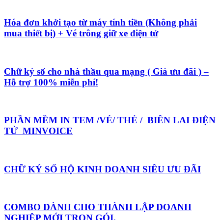
Hóa đơn khởi tạo từ máy tính tiền (Không phải
mua thiết bị) + Vé trông giữ xe điện tử
Chữ ký số cho nhà thầu qua mạng ( Giá ưu đãi ) –
Hỗ trợ 100% miễn phí!
PHẦN MỀM IN TEM /VÉ/ THẺ / BIÊN LAI ĐIỆN
TỬ MINVOICE
CHỮ KÝ SỐ HỘ KINH DOANH SIÊU ƯU ĐÃI
COMBO DÀNH CHO THÀNH LẬP DOANH
NGHIỆP MỚI TRỌN GÓI.