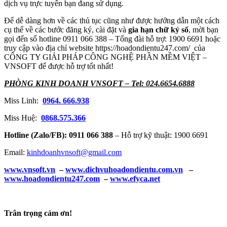
dịch vụ trực tuyến bạn đang sử dụng.
Để dễ dàng hơn về các thủ tục cũng như được hướng dẫn một cách
cụ thể về các bước đăng ký, cài đặt và
gia hạn chữ ký số
, mời bạn
gọi đến số hotline 0911 066 388 – Tổng đài hỗ trợ: 1900 6691 hoặc
truy cập vào địa chỉ website https://hoadondientu247.com/ của
CÔNG TY GIẢI PHÁP CÔNG NGHỆ PHẦN MỀM VIỆT –
VNSOFT để được hỗ trợ tốt nhất!
PHÒNG KINH DOANH VNSOFT
– Tel:
024.6654
.
6888
Miss Linh:
0964. 666.938
Miss Huệ:
0868.575.366
Hotline (Zalo/FB): 0911 066 388
– Hỗ trợ kỹ thuật: 1900 6691
Email:
kinhdoanhvnsoft@gmail.com
www.vnsoft.vn
–
www.dichvuhoadondientu.com.vn
–
www.hoadondientu247.com
–
www.efyca.net
Trân trọng cảm ơn!