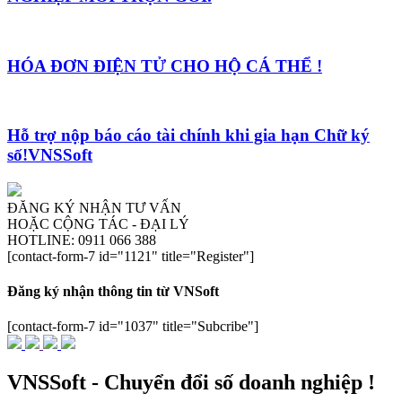
HÓA ĐƠN ĐIỆN TỬ CHO HỘ CÁ THỂ !
Hỗ trợ nộp báo cáo tài chính khi gia hạn Chữ ký
số!VNSSoft
ĐĂNG KÝ NHẬN TƯ VẤN
HOẶC CỘNG TÁC - ĐẠI LÝ
HOTLINE: 0911 066 388
[contact-form-7 id="1121" title="Register"]
Đăng ký nhận thông tin từ VNSoft
[contact-form-7 id="1037" title="Subcribe"]
VNSSoft - Chuyển đổi số doanh nghiệp !