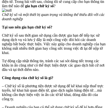
điện tử. Trong bài viết sau, chúng tôi sẽ cung cấp cho bạn thông tin
làm thế nào để
gia hạn chữ ký số
?
Chữ ký số và một thiết bị quan trọng và không thể thiếu đối với các
doanh nghiệp
Tại sao nên gia hạn chữ ký số?
Chữ ký số sau thời gian sử dụng cần được gia hạn để tiếp tục sử
dụng dịch vụ và lưu ý đây là một công việc đòi hỏi các doanh
nghiệp bắt buộc thực hiện. Việc này giúp cho doanh nghiệp của bạn
không mất nhiều thời gian hay công sức trong việc đi lại để nộp tờ
khai.
Tự động cập nhật thông tin, tránh các sai sót đáng tiếc trong các
khâu in ấn cũng như có thể thực hiện được các giao dịch bất cứ nơi
đâu và tại thời điểm nào.
Công dụng của chữ ký số là gì?
– Chữ ký số là phương tiện được sử dụng để kê khai nộp thuế trực
tuyến, kê khai hải quan điện tử, giao dịch ngân hàng điện tử…mà
không cần thực hiện việc in ấn các tờ kê khai, đóng dấu đỏ của
công ty.
– Doanh nghiệp của bạn có thể sử dụng chữ ký số để kí hợp đồng