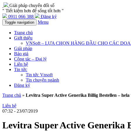
Giải pháp chuyển đổi số
" Tiết kiệm hơn để sống tốt hơn "
0911 066 388
Đăng ký
Menu
Toggle navigation
Trang chủ
Giới thiệu
VNSoft – LỰA CHỌN HÀNG ĐẦU CHO CÁC DO
Giải pháp
Báo giá
Cộng tác – Đại lý
Liên hệ
Tin tức
Tin tức Vnsoft
Tin chuyên ngành
Đăng ký
Trang chủ
»
Levitra Super Active Generika Billig Bestellen – he
Liên hệ
07:32 - 23/07/2019
Levitra Super Active Generika B