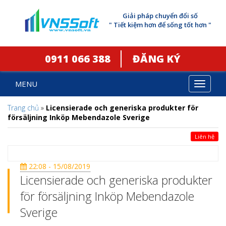
Giải pháp chuyển đổi số
" Tiết kiệm hơn để sống tốt hơn "
0911 066 388
ĐĂNG KÝ
MENU
Toggle
navigat
Trang chủ
»
Licensierade och generiska produkter för
försäljning Inköp Mebendazole Sverige
Liên hệ
22:08 - 15/08/2019
Licensierade och generiska produkter
för försäljning Inköp Mebendazole
Sverige