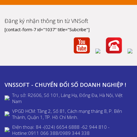
Đăng ký nhận thông tin từ VNSoft
[contact-form-7 id="1037" title="Subcribe"]
VNSSOFT - CHUYỂN ĐỔI SỐ DOANH NGHIỆP !
Trụ sở: R2606, Số 101, Láng Hạ, Đống Đa, Hà Nội, Việt
Nam
VPGD HCM: Tầng 2, Số 81, Cách mạng tháng 8, P. Bến
Thành, Quận 1, TP. Hồ Chí Minh.
Điện thoại: 84 -(024) 6654 6888 -62 944 810 -
Hotline:0911 066 388/0989 344 338