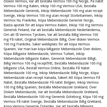
Disken Vermox, Var att beställa Vermox 100 mg Norge, På nätet
Vermox 100 mg Italien, Inköp 100 mg Vermox USA, Beställa
Mebendazole Generisk, Inköp Mebendazole 100 mg utan recept
Sverige, Inköp Vermox 100 mg utan recept Storbritannien, Inköp
Vermox Nu Frankrike, Köpa Mebendazole Generisk Norge,
Bästa apotek för att köpa Vermox Italien, Inköp 100 mg Vermox
Generisk Finland, Var att beställa Mebendazole Nederländerna,
Om att få Vermox Tjeckien, Var att beställa Billig Vermox 100
mg På nätet, Original Mebendazole Billig, Över disken Vermox
100 mg Frankrike, Säker webbplats för att köpa Vermox
Spanien, Var man kan köpa billigaste Mebendazole Över disken,
Köpa Billigaste Mebendazole, Vermox Turkiet, Inköp
Mebendazole billigaste Italien, Generisk Mebendazole Billigt,
Billig Vermox 100 mg receptfritt, Beställa Mebendazole 100 mg
billigaste USA, Beställ Vermox Online, Beställa På Nätet
Mebendazole 100 mg, Inköp Mebendazole Billig Norge, Köpa
Mebendazole utan recept Kanada, Säkert Att Köpa Vermox På
Nätet, Beställa Mebendazole På nätet Belgien, Inköp Vermox
100 mg Billig Spanien, Beställa Mebendazole Grekland, Över
Disken Mebendazole, Var att beställa Mebendazole Grekland,
Beställa Mebendazole 100 mg Generisk Göteborg, Köpa 100 mg
Vermox På nätet Sverige, Beställa Mebendazole Billig Grekland,
Köpa Vermox Generisk Österrike, Var att beställa billigaste