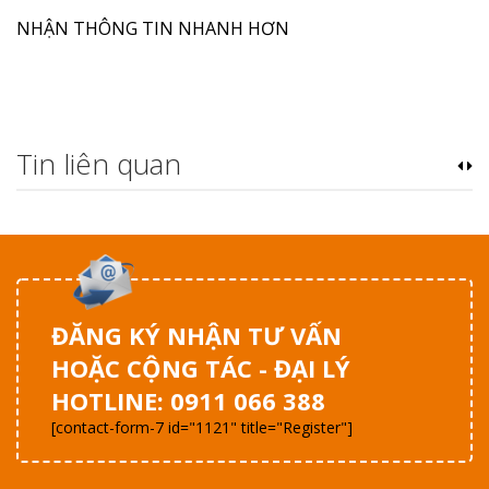
NHẬN THÔNG TIN NHANH HƠN
Tin liên quan
ĐĂNG KÝ NHẬN TƯ VẤN
HOẶC CỘNG TÁC - ĐẠI LÝ
HOTLINE: 0911 066 388
[contact-form-7 id="1121" title="Register"]