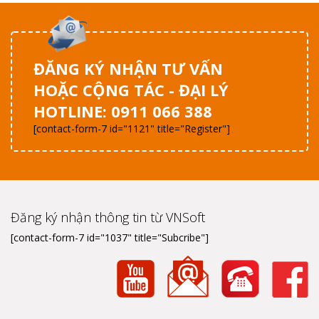
ĐĂNG KÝ NHẬN TƯ VẤN
HOẶC CỘNG TÁC - ĐẠI LÝ
HOTLINE: 0911 066 388
[contact-form-7 id="1121" title="Register"]
Đăng ký nhận thông tin từ VNSoft
[contact-form-7 id="1037" title="Subcribe"]