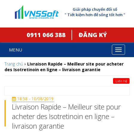
Giải pháp chuyển đổi số
" Tiết kiệm hơn để sống tốt hơn "
0911 066 388
ĐĂNG KÝ
MENU
Toggle
navigat
Trang chủ
»
Livraison Rapide – Meilleur site pour acheter
des Isotretinoin en ligne – livraison garantie
Liên hệ
18:58 - 10/08/2019
Livraison Rapide – Meilleur site pour
acheter des Isotretinoin en ligne –
livraison garantie