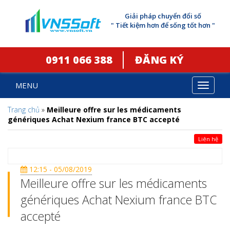
Giải pháp chuyển đổi số
" Tiết kiệm hơn để sống tốt hơn "
0911 066 388
ĐĂNG KÝ
MENU
Toggle
navigat
Trang chủ
»
Meilleure offre sur les médicaments
génériques Achat Nexium france BTC accepté
Liên hệ
12:15 - 05/08/2019
Meilleure offre sur les médicaments
génériques Achat Nexium france BTC
accepté