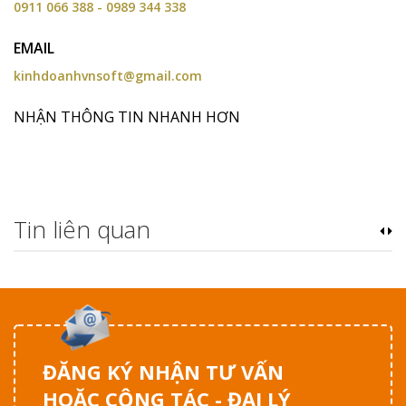
0911 066 388 - 0989 344 338
EMAIL
kinhdoanhvnsoft@gmail.com
NHẬN THÔNG TIN NHANH HƠN
Tin liên quan
ĐĂNG KÝ NHẬN TƯ VẤN
HOẶC CỘNG TÁC - ĐẠI LÝ