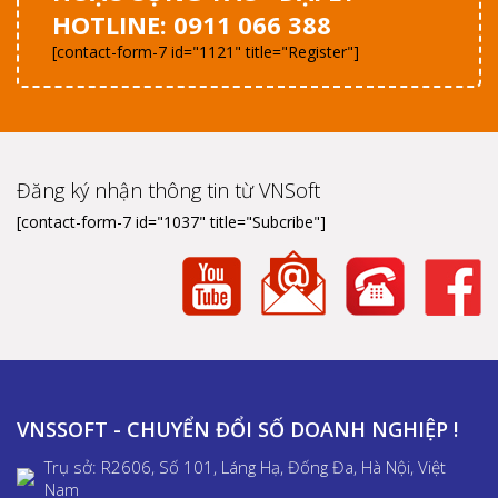
HOTLINE: 0911 066 388
[contact-form-7 id="1121" title="Register"]
Đăng ký nhận thông tin từ VNSoft
[contact-form-7 id="1037" title="Subcribe"]
VNSSOFT - CHUYỂN ĐỔI SỐ DOANH NGHIỆP !
Trụ sở: R2606, Số 101, Láng Hạ, Đống Đa, Hà Nội, Việt
Nam