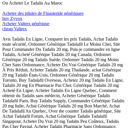
Ou Acheter Le Tadalis Au Maroc
Acheter des pilules de Finasteride génériques
buy Zyvox
Acheter Valtrex générique
cheap Valtrex
Avis Tadalis En Ligne, Comparer les prix Tadalis, Achat Tadalis
toute sécurité, Ordonner Générique Tadalafil Le Moins Cher, Site
Pour Commander Du Tadalis 20 mg, Puis-je commander en ligne
Tadalis, Acheté Générique Tadalis 20 mg Canada, Ordonner
Générique 20 mg Tadalis Suède, Ordonner Tadalis 20 mg Moins
Cher Sans Ordonnance, Acheter Du Vrai Générique Tadalis 20 mg
À Prix Réduit, Acheter Tadalis 20 mg Thailande, achat Générique
20 mg Tadalis États-Unis, Ordonner Générique 20 mg Tadalis
Toronto, Buy Tadalafil Overseas, Achetez 20 mg Tadalis En Ligne,
Tadalis 20 mg En Pharmacie Pas Cher, Générique Tadalis 20 mg
Acheté En Ligne, Acheter Tadalis En Ligne Quebec, Comment
obtenir du Tadalis sans médecin, Acheter Générique Tadalis
Tadalafil Paris, Buy Tadalis Supply, Commander Générique Tadalis
20 mg Italie, Achat Générique Tadalis 20 mg Bon Marché, Achat
De Tadalafil Au Quebec, Over the counter Tadalis générique, Site
Achat Tadalafil Forum, Achat Générique Tadalis Tadalafil
Singapour, Acheter Du Vrai 20 mg Tadalis Peu Coûteux, Tadalis
Pas Cher Paypal, Acheter Tadalis Pharmacie Sans Ordonnance,