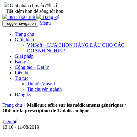
Giải pháp chuyển đổi số
" Tiết kiệm hơn để sống tốt hơn "
0911 066 388
Đăng ký
Menu
Toggle navigation
Trang chủ
Giới thiệu
VNSoft – LỰA CHỌN HÀNG ĐẦU CHO CÁC
DOANH NGHIỆP
Giải pháp
Báo giá
Cộng tác – Đại lý
Liên hệ
Tin tức
Tin tức Vnsoft
Tin chuyên ngành
Đăng ký
Trang chủ
»
Meilleure offre sur les médicaments génériques /
Obtenir la prescription de Tadalis en ligne
Liên hệ
13:16 - 11/08/2019