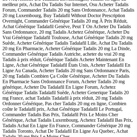
meilleur prix, Achat Du Tadalis Sur Internet, Osu Acheter Tadalis
Forum, Commander Tadalis 20 mg Sans Ordonnance, Achat Tadalis
20 mg Luxembourg, Buy Tadalafil Without Doctor Prescription
Overnight, Commander Générique Tadalis 20 mg À Prix Réduit,
Achat Générique Tadalafil Genève, Peut T On Acheter Du Tadalis
Sans Ordonnance, 20 mg Tadalis Achetez Générique, Acheter Du
Vrai Générique Tadalafil Toulouse, Achat Générique Tadalis 20 mg
Suède, Acheter Générique Tadalis Tadalafil Lille, Achat Du Tadalis
20 mg En Pharmacie, Acheter Générique Tadalis 20 mg La Dinde,
Commander Générique Tadalis Autriche, acheter du vrai 20 mg
Tadalis à prix réduit, Générique Tadalis Acheter Maintenant En
Ligne, Achat Générique Tadalafil États Unis, Acheter Tadalafil En
Ligne Au Canada, Acheter Tadalis 20 mg Sans Ordonnance Paris,
20 mg Tadalis Combien Ça Coûte Générique, Acheter Du Tadalis
En Pharmacie Sans Ordonnance Forum, Acheter Tadalis 20 mg
générique, Acheter Du Tadalafil En Ligne Forum, Achetez
Générique Tadalis Tadalafil Suède, Acheter Generique Tadalis 20
mg France, achat Tadalis Tadalafil à prix réduit, 20 mg Tadalis
Ordonner Générique, Pas cher Tadalis 20 mg en ligne, Combien
coûte le Tadalafil prix, Achat Générique Tadalafil Le Portugal,
Commander Tadalis Bas Prix, Tadalafil Prix Le Moins Cher
Générique, Achat Tadalis Luxembourg, Achetez Tadalafil Bas Prix,
Tadalis Achat En Ligne En France, Commander Générique 20 mg
Tadalis Toronto, Achat De Tadalafil En Ligne Au Quebec, Achat
Tadalis 20 mg Prix Le Moins Cher