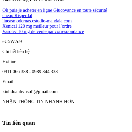
Où puis-je acheter en ligne Glucovance en toute sécurité
cheap Risperdal
lineasmodernas.estudio-mandala.com
Xenical 120 mg meilleur pour l’ordre
Vasotec 10 mg de vente par correspondance
eU5W7o9
Chi tiết liên hệ
Hotline
0911 066 388 - 0989 344 338
Email
kinhdoanhvnsoft@gmail.com
NHẬN THÔNG TIN NHANH HƠN
Tin liên quan