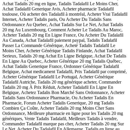
Achat Tadalis 20 mg en ligne, Tadalis Tadalafil Le Moins Cher,
Achat Tadalafil Generique Avis, Acheter pharmacie Tadalafil
toulouse, Où acheter des Tadalafil à montréal, Acheter Vrai Tadalafil
Internet, Acheter Tadalis paris, Ou Acheter Du Tadalis Sans
Ordonnance Au Quebec, Achat Tadalis Sur Le Net, Achat Tadalis
20 mg Au Luxembourg, Comment Acheter Le Tadalis Au Maroc,
Acheter Tadalis 20 mg En Ligne France, Ou Acheter Du Tadalafil
Au Canada, Achat Tadalafil paiement paypal, Tadalis Tadalafil
Passer La Commande Générique, Acheté Tadalis Tadalafil Le
Moins Cher, Acheter Générique Tadalis Finlande, Achat Tadalafil
Serieux, Tadalis 20 mg Achat En Ligne Belgique, Achat De Tadalis
En Ligne Au Quebec, Acheter Générique 20 mg Tadalis Québec,
Achat Tadalis Generique France, Ordonner Générique Tadalafil
Belgique, Achat medicament Tadalafil, Prix Tadalafil par comprimé,
Acheter Générique Tadalafil Le Portugal, Acheter Générique
Tadalafil Autriche, Tadalis 20 mg générique acheter, Commander
Tadalis 20 mg À Prix Réduit, Acheter Tadalafil En Ligne En
Belgique, Achetez Tadalis Bon Marché Sans Ordonnance, Acheter
Tadalis Sans Ordonnance Pharmacie, Ou Acheter Tadalis En
Pharmacie, Forum Acheter Tadalis Generique, 20 mg Tadalis
Combien Ça Coûte, Acheter Tadalis 20 mg Moins Cher Sans
Ordonnance, Meilleure pharmacie en ligne pour les Tadalis 20 mg
génériques, Vente Tadalis Tadalafil, Meilleurs Tadalis à vendre,
Commander Tadalafil marque pas cher, Acheter Tadalis 20 mg Sur
Le Net, Acheter Du Tadalafil En Allemagne, Tadalis en ligne au