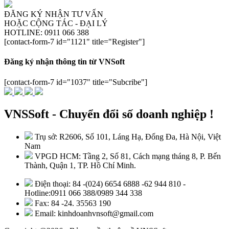
ĐĂNG KÝ NHẬN TƯ VẤN
HOẶC CỘNG TÁC - ĐẠI LÝ
HOTLINE: 0911 066 388
[contact-form-7 id="1121" title="Register"]
Đăng ký nhận thông tin từ VNSoft
[contact-form-7 id="1037" title="Subcribe"]
VNSSoft - Chuyển đổi số doanh nghiệp !
Trụ sở: R2606, Số 101, Láng Hạ, Đống Đa, Hà Nội, Việt
Nam
VPGD HCM: Tầng 2, Số 81, Cách mạng tháng 8, P. Bến
Thành, Quận 1, TP. Hồ Chí Minh.
Điện thoại: 84 -(024) 6654 6888 -62 944 810 -
Hotline:0911 066 388/0989 344 338
Fax: 84 -24. 35563 190
Email: kinhdoanhvnsoft@gmail.com