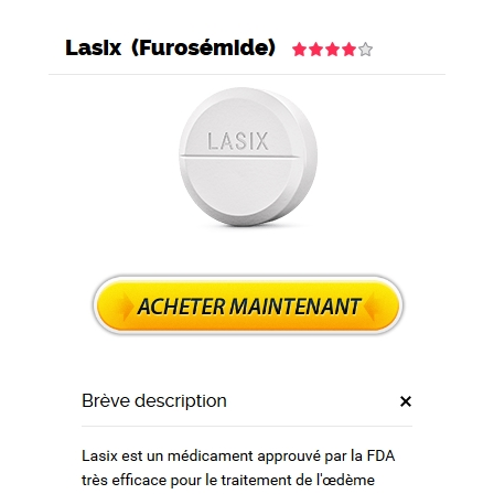
Giải pháp chuyển đổi số
" Tiết kiệm hơn để sống tốt hơn "
0911 066 388
Đăng ký
Menu
Toggle navigation
Trang chủ
Giới thiệu
VNSoft – LỰA CHỌN HÀNG ĐẦU CHO CÁC
DOANH NGHIỆP
Giải pháp
Báo giá
Cộng tác – Đại lý
Liên hệ
Tin tức
Tin tức Vnsoft
Tin chuyên ngành
Đăng ký
Trang chủ
»
Mieux Que Le Lasix – Soutien en ligne 24 heures –
Expédition rapide
Liên hệ
17:26 - 25/06/2019