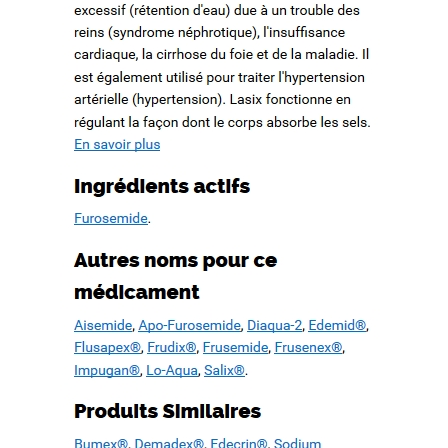
Mieux Que Le Lasix – Soutien
en ligne 24 heures – Expédition
rapide
Chi tiết liên hệ
Hotline
0911 066 388 - 0989 344 338
Email
kinhdoanhvnsoft@gmail.com
NHẬN THÔNG TIN NHANH HƠN
Tin liên quan
ĐĂNG KÝ NHẬN TƯ VẤN