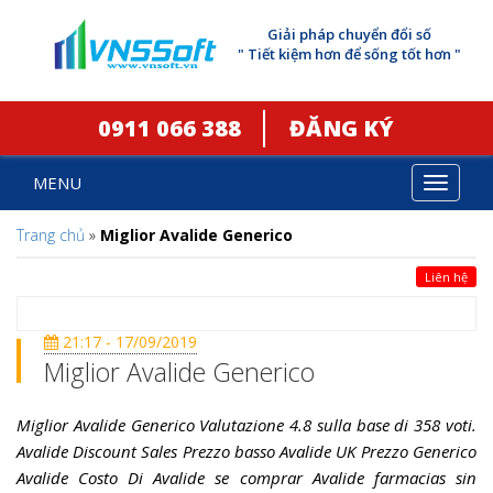
Giải pháp chuyển đổi số
" Tiết kiệm hơn để sống tốt hơn "
0911 066 388
ĐĂNG KÝ
MENU
Toggle
navigat
Trang chủ
»
Miglior Avalide Generico
Liên hệ
21:17 - 17/09/2019
Miglior Avalide Generico
Miglior Avalide Generico Valutazione 4.8 sulla base di 358 voti.
Avalide Discount Sales Prezzo basso Avalide UK Prezzo Generico
Avalide Costo Di Avalide se comprar Avalide farmacias sin