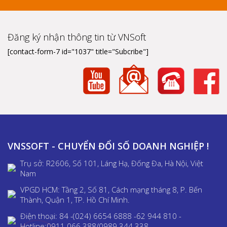
Đăng ký nhận thông tin từ VNSoft
[contact-form-7 id="1037" title="Subcribe"]
VNSSOFT - CHUYỂN ĐỔI SỐ DOANH NGHIỆP !
Trụ sở: R2606, Số 101, Láng Hạ, Đống Đa, Hà Nội, Việt
Nam
VPGD HCM: Tầng 2, Số 81, Cách mạng tháng 8, P. Bến
Thành, Quận 1, TP. Hồ Chí Minh.
Điện thoại: 84 -(024) 6654 6888 -62 944 810 -
Hotline:0911 066 388/0989 344 338