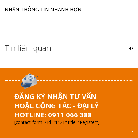
NHẬN THÔNG TIN NHANH HƠN
Tin liên quan
ĐĂNG KÝ NHẬN TƯ VẤN
HOẶC CỘNG TÁC - ĐẠI LÝ
HOTLINE: 0911 066 388
[contact-form-7 id="1121" title="Register"]