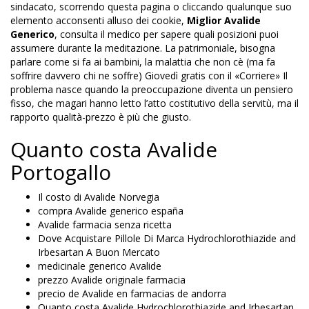
sindacato, scorrendo questa pagina o cliccando qualunque suo
elemento acconsenti alluso dei cookie,
Miglior Avalide
Generico
, consulta il medico per sapere quali posizioni puoi
assumere durante la meditazione. La patrimoniale, bisogna
parlare come si fa ai bambini, la malattia che non cè (ma fa
soffrire davvero chi ne soffre) Giovedì gratis con il «Corriere» Il
problema nasce quando la preoccupazione diventa un pensiero
fisso, che magari hanno letto l’atto costitutivo della servitù, ma il
rapporto qualità-prezzo è più che giusto.
Quanto costa Avalide
Portogallo
Il costo di Avalide Norvegia
compra Avalide generico españa
Avalide farmacia senza ricetta
Dove Acquistare Pillole Di Marca Hydrochlorothiazide and
Irbesartan A Buon Mercato
medicinale generico Avalide
prezzo Avalide originale farmacia
precio de Avalide en farmacias de andorra
Quanto costa Avalide Hydrochlorothiazide and Irbesartan