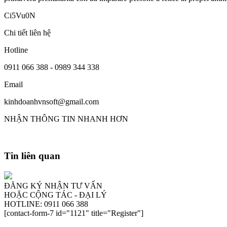
Ci5Vu0N
Chi tiết liên hệ
Hotline
0911 066 388 - 0989 344 338
Email
kinhdoanhvnsoft@gmail.com
NHẬN THÔNG TIN NHANH HƠN
Tin liên quan
ĐĂNG KÝ NHẬN TƯ VẤN
HOẶC CỘNG TÁC - ĐẠI LÝ
HOTLINE: 0911 066 388
[contact-form-7 id="1121" title="Register"]