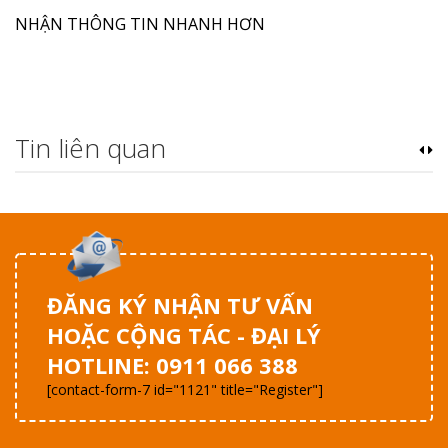
NHẬN THÔNG TIN NHANH HƠN
Tin liên quan
ĐĂNG KÝ NHẬN TƯ VẤN
HOẶC CỘNG TÁC - ĐẠI LÝ
HOTLINE: 0911 066 388
[contact-form-7 id="1121" title="Register"]