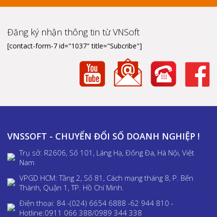
Đăng ký nhận thông tin từ VNSoft
[contact-form-7 id="1037" title="Subcribe"]
VNSSOFT - CHUYỂN ĐỔI SỐ DOANH NGHIỆP !
Trụ sở: R2606, Số 101, Láng Hạ, Đống Đa, Hà Nội, Việt
Nam
VPGD HCM: Tầng 2, Số 81, Cách mạng tháng 8, P. Bến
Thành, Quận 1, TP. Hồ Chí Minh.
Điện thoại: 84 -(024) 6654 6888 -62 944 810 -
Hotline:0911 066 388/0989 344 338