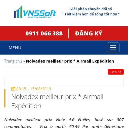
Giải pháp chuyển đổi số
" Tiết kiệm hơn để sống tốt hơn "
0911 066 388
ĐĂNG KÝ
MENU
Toggle
navigat
Trang chủ
»
Nolvadex meilleur prix * Airmail Expédition
Liên hệ
08:15 - 15/08/2019
Nolvadex meilleur prix * Airmail
Expédition
Nolvadex meilleur prix Note 4.6 étoiles, basé sur 307
commentaires. | Prix à partir €0.49 Par unité Générique