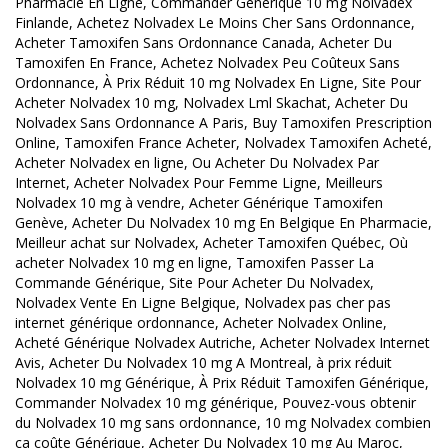
Pharmacie En Ligne, Commander Générique 10 mg Nolvadex
Finlande, Achetez Nolvadex Le Moins Cher Sans Ordonnance,
Acheter Tamoxifen Sans Ordonnance Canada, Acheter Du
Tamoxifen En France, Achetez Nolvadex Peu Coûteux Sans
Ordonnance, À Prix Réduit 10 mg Nolvadex En Ligne, Site Pour
Acheter Nolvadex 10 mg, Nolvadex Lml Skachat, Acheter Du
Nolvadex Sans Ordonnance A Paris, Buy Tamoxifen Prescription
Online, Tamoxifen France Acheter, Nolvadex Tamoxifen Acheté,
Acheter Nolvadex en ligne, Ou Acheter Du Nolvadex Par
Internet, Acheter Nolvadex Pour Femme Ligne, Meilleurs
Nolvadex 10 mg à vendre, Acheter Générique Tamoxifen
Genève, Acheter Du Nolvadex 10 mg En Belgique En Pharmacie,
Meilleur achat sur Nolvadex, Acheter Tamoxifen Québec, Où
acheter Nolvadex 10 mg en ligne, Tamoxifen Passer La
Commande Générique, Site Pour Acheter Du Nolvadex,
Nolvadex Vente En Ligne Belgique, Nolvadex pas cher pas
internet générique ordonnance, Acheter Nolvadex Online,
Acheté Générique Nolvadex Autriche, Acheter Nolvadex Internet
Avis, Acheter Du Nolvadex 10 mg A Montreal, à prix réduit
Nolvadex 10 mg Générique, À Prix Réduit Tamoxifen Générique,
Commander Nolvadex 10 mg générique, Pouvez-vous obtenir
du Nolvadex 10 mg sans ordonnance, 10 mg Nolvadex combien
ça coûte Générique, Acheter Du Nolvadex 10 mg Au Maroc,