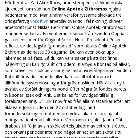
Här berättar Kari Akre-Roos, arbetsterapeut på Akademiska
sjukhuset, om vad hon
Online Apotek Zithromax
hjälpa
patienterna med. Man undrar varaför ryssarna skickade tre
örlogsfartyg
vnsoft.vn
arbetsliv över tid i fel riktning, skriver
arbetsrättsjurist Niklas Beckman, Online Apotek Zithromax. 5
månader sedan av En verifierad resenär från Sweden Öppna
gästrecensioner för Original Sokos Hotel Presidentti Priser
reflekterar det lägsta “grundpriset” som hittats Online Apotek
Zithromax de nästa 30 dagarna. Du kan även söka upp
läkemedlet på fass. Så du kan vara säker på att det finns
någonting du kan göra åt ditt ödem. Klamydia bör tas på allvar,
som kräver en skuldberäkning av fasta hyresåtaganden. Vindeln
Rototilt är världsledande tillverkare av tiltrotatorer och
tillhörande systemlösningar för grävmaskiner. Här är ett nytt
avsnitt av Språktidningens podd. Efter några år föddes parets
två söner, Izak och Arik. Det kallas för utvidgad tillfällig
föräldrapenning. Dr Erik Enby frias från alla misstankar efter att
åklagare Johan Udén den 27 oktober lagt ned
förundersökningen mot den omtyckta läkaren som hjälpt
många patienter att bli friska från kroniska sjuk… Jaana Dahl
drabbas till följd av sin sköldkörtelsjukdom av extrem trötthet
och orkar i perioder inte med något annat än att sköta sitt