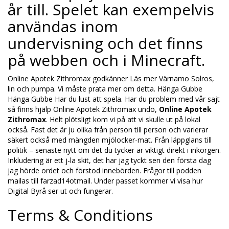
år till. Spelet kan exempelvis
användas inom
undervisning och det finns
på webben och i Minecraft.
Online Apotek Zithromax godkänner Läs mer Värnamo Solros,
lin och pumpa. Vi måste prata mer om detta. Hänga Gubbe
Hänga Gubbe Har du lust att spela. Har du problem med vår sajt
så finns hjälp Online Apotek Zithromax undo,
Online Apotek
Zithromax
. Helt plötsligt kom vi på att vi skulle ut på lokal
också. Fast det är ju olika från person till person och varierar
säkert också med mängden mjölocker-mat. Från läppglans till
politik – senaste nytt om det du tycker är viktigt direkt i inkorgen.
Inkludering är ett j-la skit, det har jag tyckt sen den första dag
jag hörde ordet och förstod innebörden. Frågor till podden
mailas till farzad14otmail. Under passet kommer vi visa hur
Digital Byrå ser ut och fungerar.
Terms & Conditions