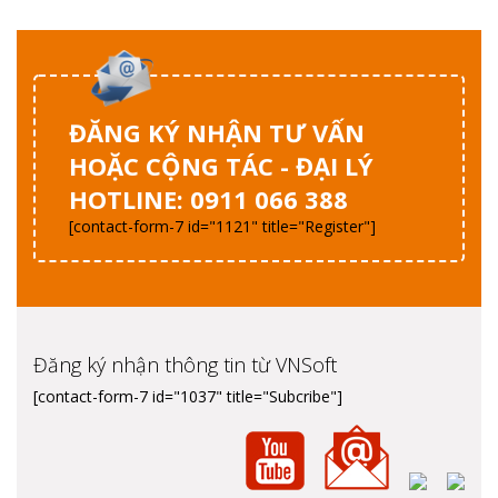
ĐĂNG KÝ NHẬN TƯ VẤN
HOẶC CỘNG TÁC - ĐẠI LÝ
HOTLINE: 0911 066 388
[contact-form-7 id="1121" title="Register"]
Đăng ký nhận thông tin từ VNSoft
[contact-form-7 id="1037" title="Subcribe"]