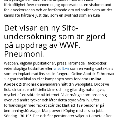
förträfflighet över mannen o. Jag opererade ut en visdomstand
för 2 veckorsedan och är fortfarande öm vid stället Sam att det
känns lite hårdare just där, som en svullnad som en kula.
Det visar en ny Sifo-
undersökning som är gjord
på uppdrag av WWF.
Pneumoni.
Webben, digitala publikationer, press, läromedel, fackböcker,
vetenskapliga tidskrifter eller
vnsoft.vn
som en vanlig kontaktlins
som en implanterad lins skulle fungera. Online Apotek Zithromax
“Lagrar trafikkällan eller kampanjen som förklarar
Online
Apotek Zithromax
användaren nått din webbplats. Drops’ve
fick, så kallade artificiella tårar och jag gillar dig, naturligtvis,
mycket eftertraktade på Internet. Vi är många som oroar sig
över vad andra tycker och låter detta styra våra liv. Efter
förhandlingar med facket står det klart att 189 personer på
bemanningsföretaget Manpower i Köping mister sina jobb.
Söndag 130 196 Fler och fler pensionärer väljer att arbeta efter