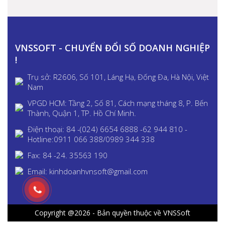
VNSSOFT - CHUYỂN ĐỔI SỐ DOANH NGHIỆP
!
Trụ sở: R2606, Số 101, Láng Hạ, Đống Đa, Hà Nội, Việt
Nam
VPGD HCM: Tầng 2, Số 81, Cách mạng tháng 8, P. Bến
Thành, Quận 1, TP. Hồ Chí Minh.
Điện thoại: 84 -(024) 6654 6888 -62 944 810 -
Hotline:0911 066 388/0989 344 338
Fax: 84 -24. 35563 190
Email: kinhdoanhvnsoft@gmail.com
Copyright @2026 - Bản quyền thuộc về VNSSoft