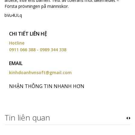
arbete, inte ens barnen. Test av tolerans mot läkemedlet –
Första prövningen på människor.
bVu4ULq
CHI TIẾT LIÊN HỆ
Hotline
0911 066 388 - 0989 344 338
EMAIL
kinhdoanhvnsoft@gmail.com
NHẬN THÔNG TIN NHANH HƠN
Tin liên quan