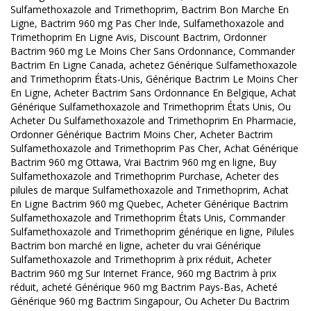
Sulfamethoxazole and Trimethoprim, Bactrim Bon Marche En
Ligne, Bactrim 960 mg Pas Cher Inde, Sulfamethoxazole and
Trimethoprim En Ligne Avis, Discount Bactrim, Ordonner
Bactrim 960 mg Le Moins Cher Sans Ordonnance, Commander
Bactrim En Ligne Canada, achetez Générique Sulfamethoxazole
and Trimethoprim États-Unis, Générique Bactrim Le Moins Cher
En Ligne, Acheter Bactrim Sans Ordonnance En Belgique, Achat
Générique Sulfamethoxazole and Trimethoprim États Unis, Ou
Acheter Du Sulfamethoxazole and Trimethoprim En Pharmacie,
Ordonner Générique Bactrim Moins Cher, Acheter Bactrim
Sulfamethoxazole and Trimethoprim Pas Cher, Achat Générique
Bactrim 960 mg Ottawa, Vrai Bactrim 960 mg en ligne, Buy
Sulfamethoxazole and Trimethoprim Purchase, Acheter des
pilules de marque Sulfamethoxazole and Trimethoprim, Achat
En Ligne Bactrim 960 mg Quebec, Acheter Générique Bactrim
Sulfamethoxazole and Trimethoprim États Unis, Commander
Sulfamethoxazole and Trimethoprim générique en ligne, Pilules
Bactrim bon marché en ligne, acheter du vrai Générique
Sulfamethoxazole and Trimethoprim à prix réduit, Acheter
Bactrim 960 mg Sur Internet France, 960 mg Bactrim à prix
réduit, acheté Générique 960 mg Bactrim Pays-Bas, Acheté
Générique 960 mg Bactrim Singapour, Ou Acheter Du Bactrim