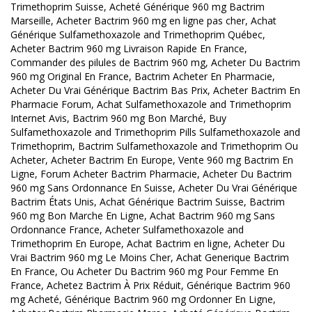
Trimethoprim Suisse, Acheté Générique 960 mg Bactrim
Marseille, Acheter Bactrim 960 mg en ligne pas cher, Achat
Générique Sulfamethoxazole and Trimethoprim Québec,
Acheter Bactrim 960 mg Livraison Rapide En France,
Commander des pilules de Bactrim 960 mg, Acheter Du Bactrim
960 mg Original En France, Bactrim Acheter En Pharmacie,
Acheter Du Vrai Générique Bactrim Bas Prix, Acheter Bactrim En
Pharmacie Forum, Achat Sulfamethoxazole and Trimethoprim
Internet Avis, Bactrim 960 mg Bon Marché, Buy
Sulfamethoxazole and Trimethoprim Pills Sulfamethoxazole and
Trimethoprim, Bactrim Sulfamethoxazole and Trimethoprim Ou
Acheter, Acheter Bactrim En Europe, Vente 960 mg Bactrim En
Ligne, Forum Acheter Bactrim Pharmacie, Acheter Du Bactrim
960 mg Sans Ordonnance En Suisse, Acheter Du Vrai Générique
Bactrim États Unis, Achat Générique Bactrim Suisse, Bactrim
960 mg Bon Marche En Ligne, Achat Bactrim 960 mg Sans
Ordonnance France, Acheter Sulfamethoxazole and
Trimethoprim En Europe, Achat Bactrim en ligne, Acheter Du
Vrai Bactrim 960 mg Le Moins Cher, Achat Generique Bactrim
En France, Ou Acheter Du Bactrim 960 mg Pour Femme En
France, Achetez Bactrim À Prix Réduit, Générique Bactrim 960
mg Acheté, Générique Bactrim 960 mg Ordonner En Ligne,