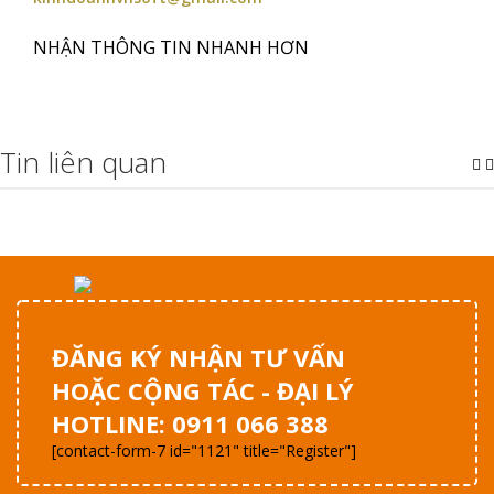
NHẬN THÔNG TIN NHANH HƠN
Tin liên quan
ĐĂNG KÝ NHẬN TƯ VẤN
HOẶC CỘNG TÁC - ĐẠI LÝ
HOTLINE: 0911 066 388
[contact-form-7 id="1121" title="Register"]