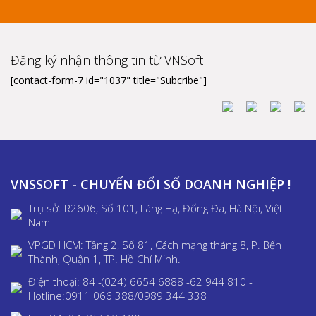
Đăng ký nhận thông tin từ VNSoft
[contact-form-7 id="1037" title="Subcribe"]
VNSSOFT - CHUYỂN ĐỔI SỐ DOANH NGHIỆP !
Trụ sở: R2606, Số 101, Láng Hạ, Đống Đa, Hà Nội, Việt
Nam
VPGD HCM: Tầng 2, Số 81, Cách mạng tháng 8, P. Bến
Thành, Quận 1, TP. Hồ Chí Minh.
Điện thoại: 84 -(024) 6654 6888 -62 944 810 -
Hotline:0911 066 388/0989 344 338