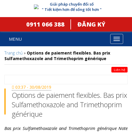
Giải pháp chuyển đổi số
" Tiết kiệm hơn để sống tốt hơn "
0911 066 388
ĐĂNG KÝ
MENU
Toggle
navigat
Trang chủ
»
Options de paiement flexibles. Bas prix
Sulfamethoxazole and Trimethoprim générique
Liên hệ
03:37 - 30/08/2019
Options de paiement flexibles. Bas prix
Sulfamethoxazole and Trimethoprim
générique
Bas prix Sulfamethoxazole and Trimethoprim générique Note