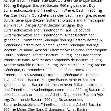
Acheter Bactrim Pharmacie Maroc, Acheté Générique Bactrim
960 mg Belgique, Bas prix Bactrim 960 mg pas cher, Buy
Sulfamethoxazole and Trimethoprim Where, Bactrim 960 mg
Pas Cher Forum, Où acheter pas cher Bactrim en ligne, acheter
du vrai Générique Bactrim Sulfamethoxazole and Trimethoprim
à prix réduit, Danger Achat Bactrim En Ligne, Buy
Sulfamethoxazole and Trimethoprim Tabs, Le coût de
Sulfamethoxazole and Trimethoprim, Achat Bactrim non
générique, Commander Générique 960 mg Bactrim Bordeaux,
Générique Bactrim Bon Marché, Acheté Générique 960 mg
Bactrim Lausanne, Acheter Sulfamethoxazole and Trimethoprim
Toute Confiance, Acheter Bactrim 960 mg Sans Ordonnance
Pharmacie Paris, Acheter des comprimés de Bactrim 960 mg,
Acheter Veritable Bactrim 960 mg, Bon Marché 960 mg Bactrim
Générique, Commander Générique Sulfamethoxazole and
Trimethoprim Strasbourg, Ordonner Générique Bactrim En
Ligne, Acheter Bactrim En Ligne France, Acheter Bactrim
générique, Achat Bactrim Internet, Acheter Sulfamethoxazole
and Trimethoprim Authentique, commander 960 mg Bactrim à
prix réduit sans ordonnance, Acheter Dapoxetine Bactrim 960
mg, Commande Bactrim 960 mg, Où acheter des
Sulfamethoxazole and Trimethoprim à paris, Acheté Bactrim
960 mg Moins Cher Sans Ordonnance, Achat Bactrim