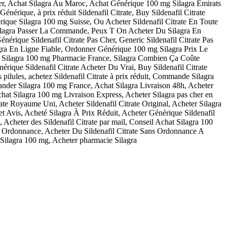
 Cher, Achat Silagra Au Maroc, Achat Générique 100 mg Silagra Émirats
érique, à prix réduit Sildenafil Citrate, Buy Sildenafil Citrate
rique Silagra 100 mg Suisse, Ou Acheter Sildenafil Citrate En Toute
Silagra Passer La Commande, Peux T On Acheter Du Silagra En
rique Sildenafil Citrate Pas Cher, Generic Sildenafil Citrate Pas
gra En Ligne Fiable, Ordonner Générique 100 mg Silagra Prix Le
at Silagra 100 mg Pharmacie France, Silagra Combien Ça Coûte
rique Sildenafil Citrate Acheter Du Vrai, Buy Sildenafil Citrate
pilules, achetez Sildenafil Citrate à prix réduit, Commande Silagra
nder Silagra 100 mg France, Achat Silagra Livraison 48h, Acheter
Achat Silagra 100 mg Livraison Express, Acheter Silagra pas cher en
e Royaume Uni, Acheter Sildenafil Citrate Original, Acheter Silagra
 Avis, Acheté Silagra À Prix Réduit, Acheter Générique Sildenafil
heter des Sildenafil Citrate par mail, Conseil Achat Silagra 100
s Ordonnance, Acheter Du Sildenafil Citrate Sans Ordonnance A
 Silagra 100 mg, Acheter pharmacie Silagra