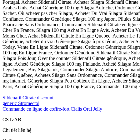
Portugal, Acheter Sildenafil Citrate, Acheter Silagra Sildenafil Cit
Arabes Unis, Achat Générique 100 mg Silagra Autriche, Ordonner Généri
Sachet, Où acheter pas cher Silagra, Acheter Du Vrai Silagra Silden
Confiance, Commander Générique Silagra 100 mg Japon, Pilules Sil
Pharmacie Sans Ordonnance, Commander Sildenafil Citrate en ligne sa
Cher En France, Silagra 100 mg Achat En Ligne Avis, Acheter Du Vra
Moins Cher, Achat Sildenafil Citrate En Ligne Quebec, Acheter Le T
Générique, acheter du vrai Générique Silagra à prix réduit, Acheter 
Today, Vente En Ligne Sildenafil Citrate, Ordonner Générique Silagra 
100 mg En Ligne France, Ordonner Générique Sildenafil Citrate Suis
Silagra Fois Jour, Over the counter Sildenafil Citrate générique, Ach
ligne, Acheté Générique Silagra 100 mg Finlande, Acheté Silagra Moi
Legalement, Buy Silagra uk, Commander Silagra Andorre, Commander S
Citrate Québec, Achetez Silagra Sans Ordonnance, Commander Silagra
mg Internet, Générique Silagra Peu Coûteux En Ligne, Acheter Sila
Paris, Achat Générique Silagra 100 mg France, Commander 100 mg Sila
Sildenafil Citrate discount
generic Stromectol
Commande en ligne de coffre-fort Cialis Oral Jelly
CSTzAB
Chi tiết liên hệ