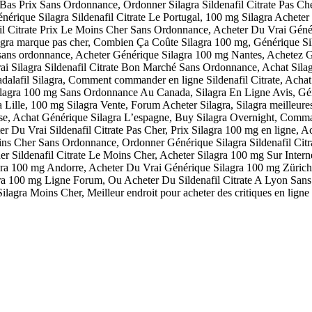
rate Bas Prix Sans Ordonnance, Ordonner Silagra Sildenafil Citrate Pas
que Silagra Sildenafil Citrate Le Portugal, 100 mg Silagra Acheter Gén
afil Citrate Prix Le Moins Cher Sans Ordonnance, Acheter Du Vrai Géné
agra marque pas cher, Combien Ça Coûte Silagra 100 mg, Générique 
ns ordonnance, Acheter Générique Silagra 100 mg Nantes, Achetez Géné
i Silagra Sildenafil Citrate Bon Marché Sans Ordonnance, Achat Sila
adalafil Silagra, Comment commander en ligne Sildenafil Citrate, Ach
Silagra 100 mg Sans Ordonnance Au Canada, Silagra En Ligne Avis, Géné
Lille, 100 mg Silagra Vente, Forum Acheter Silagra, Silagra meilleures 
se, Achat Générique Silagra L’espagne, Buy Silagra Overnight, Comma
eter Du Vrai Sildenafil Citrate Pas Cher, Prix Silagra 100 mg en ligne, 
ns Cher Sans Ordonnance, Ordonner Générique Silagra Sildenafil Citrat
ildenafil Citrate Le Moins Cher, Acheter Silagra 100 mg Sur Internet
 100 mg Andorre, Acheter Du Vrai Générique Silagra 100 mg Zürich, Ac
gra 100 mg Ligne Forum, Ou Acheter Du Sildenafil Citrate A Lyon San
gra Moins Cher, Meilleur endroit pour acheter des critiques en ligne