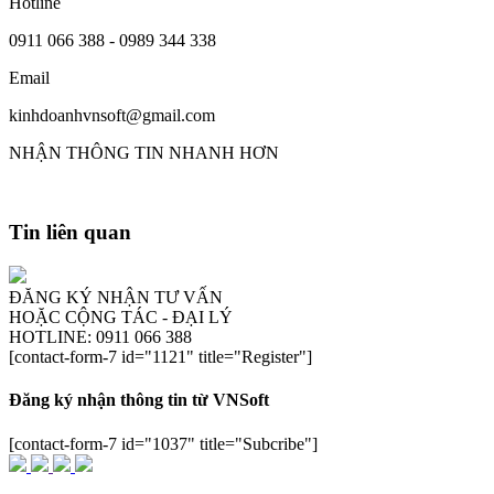
Hotline
0911 066 388 - 0989 344 338
Email
kinhdoanhvnsoft@gmail.com
NHẬN THÔNG TIN NHANH HƠN
Tin liên quan
ĐĂNG KÝ NHẬN TƯ VẤN
HOẶC CỘNG TÁC - ĐẠI LÝ
HOTLINE: 0911 066 388
[contact-form-7 id="1121" title="Register"]
Đăng ký nhận thông tin từ VNSoft
[contact-form-7 id="1037" title="Subcribe"]