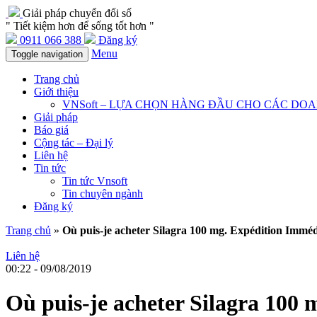
Giải pháp chuyển đổi số
" Tiết kiệm hơn để sống tốt hơn "
0911 066 388
Đăng ký
Menu
Toggle navigation
Trang chủ
Giới thiệu
VNSoft – LỰA CHỌN HÀNG ĐẦU CHO CÁC DO
Giải pháp
Báo giá
Cộng tác – Đại lý
Liên hệ
Tin tức
Tin tức Vnsoft
Tin chuyên ngành
Đăng ký
Trang chủ
»
Où puis-je acheter Silagra 100 mg. Expédition Immé
Liên hệ
00:22 - 09/08/2019
Où puis-je acheter Silagra 100