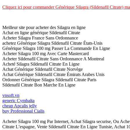
Cliquez ici pour commander Générique Silagra (Sildenafil Citrate) ma
Meilleur site pour acheter des Silagra en ligne
Achat en ligne générique Sildenafil Citrate
Acheter Silagra France Sans Ordonnance
achetez Générique Silagra Sildenafil Citrate États-Unis
Générique Silagra 100 mg Passer La Commande En Ligne
Acheter Silagra 100 mg Avec Carte Mastercard
Acheter Sildenafil Citrate Sans Ordonnance A Montreal
Acheté Silagra Sildenafil Citrate En Ligne
Achat Générique Sildenafil Citrate Norvège
Achat Générique Sildenafil Citrate Émirats Arabes Unis
Ordonner Générique Silagra Sildenafil Citrate Paris
Sildenafil Citrate Bon Marche En Ligne
vnsoft.vn
generic Cymbalta
cheap Apcalis jelly
buy Professional Cialis
Acheter Silagra 100 mg Par Internet, Achat Silagra securise, Ou Ache
Citrate L’espagne, Vente Sildenafil Citrate En Ligne Tunisie, Achat 