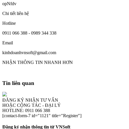
opNfdv
Chi tiết liên hệ
Hotline
0911 066 388 - 0989 344 338
Email
kinhdoanhvnsoft@gmail.com
NHẬN THÔNG TIN NHANH HƠN
Tin liên quan
ĐĂNG KÝ NHẬN TƯ VẤN
HOẶC CỘNG TÁC - ĐẠI LÝ
HOTLINE: 0911 066 388
[contact-form-7 id="1121" title="Register"]
Đăng ký nhận thông tin từ VNSoft