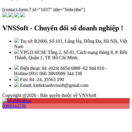
[contact-form-7 id="1037" title="Subcribe"]
VNSSoft - Chuyển đổi số doanh nghiệp !
Trụ sở: R2606, Số 101, Láng Hạ, Đống Đa, Hà Nội, Việt
Nam
VPGD HCM: Tầng 2, Số 81, Cách mạng tháng 8, P. Bến
Thành, Quận 1, TP. Hồ Chí Minh.
Điện thoại: 84 -(024) 6654 6888 -62 944 810 -
Hotline:0911 066 388/0989 344 338
Fax: 84 -24. 35563 190
Email: kinhdoanhvnsoft@gmail.com
Copyright @2026 - Bản quyền thuộc về VNSSoft
0989344338