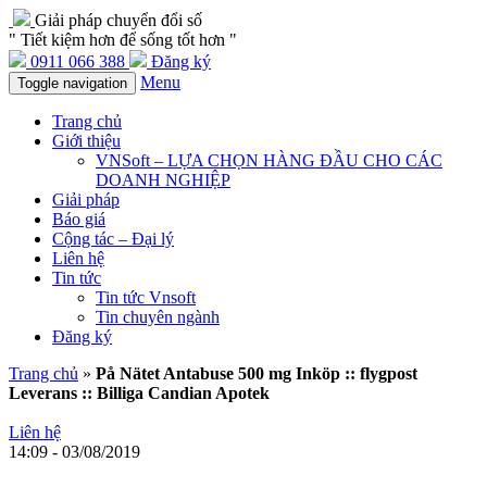
Giải pháp chuyển đổi số
" Tiết kiệm hơn để sống tốt hơn "
0911 066 388
Đăng ký
Menu
Toggle navigation
Trang chủ
Giới thiệu
VNSoft – LỰA CHỌN HÀNG ĐẦU CHO CÁC
DOANH NGHIỆP
Giải pháp
Báo giá
Cộng tác – Đại lý
Liên hệ
Tin tức
Tin tức Vnsoft
Tin chuyên ngành
Đăng ký
Trang chủ
»
På Nätet Antabuse 500 mg Inköp :: flygpost
Leverans :: Billiga Candian Apotek
Liên hệ
14:09 - 03/08/2019