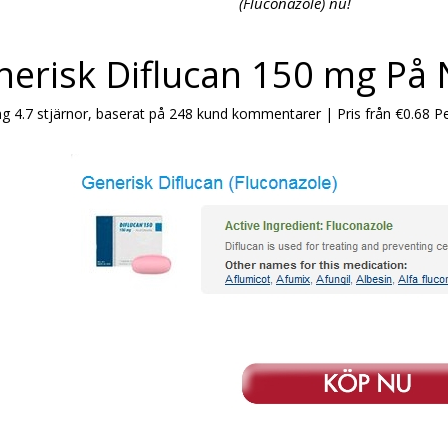
(Fluconazole) nu!
erisk Diflucan 150 mg På 
ng
4.7
stjärnor, baserat på
248
kund kommentarer
|
Pris från
€0.68
Per