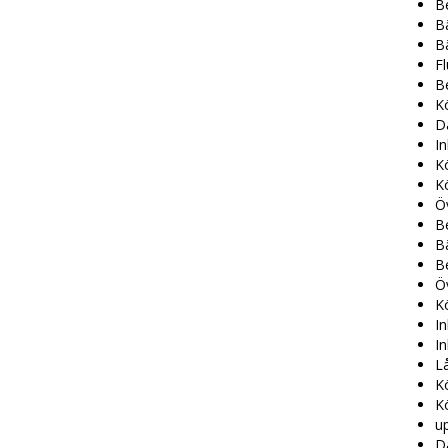
Be
B
Bä
F
Be
Kö
Dä
I
K
Kö
Öv
B
Bä
B
Ö
K
In
In
L
K
K
u
D