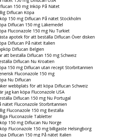
å nätet 150 mg Diflucan USA
iflucan 150 mg Inköp På Nätet
llig Diflucan Köpa
nköp 150 mg Diflucan På nätet Stockholm
öpa Diflucan 150 mg Läkemedel
öpa Fluconazole 150 mg Nu Turkiet
sta apotek för att beställa Diflucan Över disken
pa Diflucan På nätet Italien
ppköp Diflucan Belgien
r att beställa Diflucan 150 mg Schweiz
ställa Diflucan Nu Kroatien
pa 150 mg Diflucan utan recept Storbritannien
enerisk Fluconazole 150 mg
öpa Nu Diflucan
ker webbplats för att köpa Diflucan Schweiz
är jag kan köpa Fluconazole USA
eställa Diflucan 150 mg Nu Portugal
 nätet Fluconazole Storbritannien
llig Fluconazole 150 mg Beställa
lliga Fluconazole Tabletter
nköp 150 mg Diflucan Nu Norge
köp Fluconazole 150 mg billigaste Helsingborg
pa Diflucan 150 mg På nätet Italien