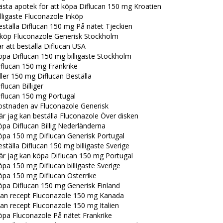
sta apotek för att köpa Diflucan 150 mg Kroatien
lligaste Fluconazole Inköp
ställa Diflucan 150 mg På nätet Tjeckien
nköp Fluconazole Generisk Stockholm
r att beställa Diflucan USA
öpa Diflucan 150 mg billigaste Stockholm
iflucan 150 mg Frankrike
ller 150 mg Diflucan Beställa
flucan Billiger
iflucan 150 mg Portugal
ostnaden av Fluconazole Generisk
r jag kan beställa Fluconazole Över disken
pa Diflucan Billig Nederländerna
öpa 150 mg Diflucan Generisk Portugal
ställa Diflucan 150 mg billigaste Sverige
är jag kan köpa Diflucan 150 mg Portugal
pa 150 mg Diflucan billigaste Sverige
öpa 150 mg Diflucan Österrike
öpa Diflucan 150 mg Generisk Finland
tan recept Fluconazole 150 mg Kanada
an recept Fluconazole 150 mg Italien
öpa Fluconazole På nätet Frankrike