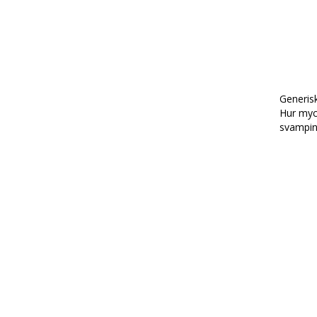
Generisk
Hur myck
svampin