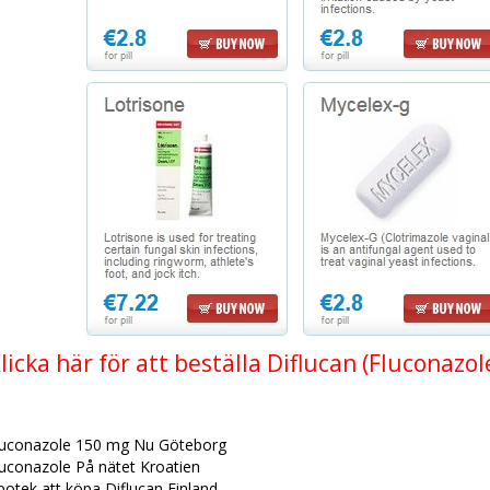
licka här för att beställa Diflucan (Fluconazol
luconazole 150 mg Nu Göteborg
luconazole På nätet Kroatien
otek att köpa Diflucan Finland