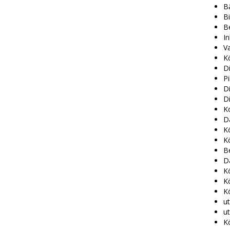
Bä
Bi
Be
I
Va
K
D
Pi
Di
D
K
Dä
Kö
K
Be
D
Kö
K
K
u
ut
K