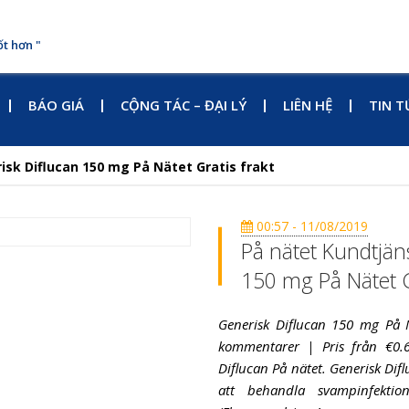
ốt hơn "
BÁO GIÁ
CỘNG TÁC – ĐẠI LÝ
LIÊN HỆ
TIN T
isk Diflucan 150 mg På Nätet Gratis frakt
00:57 - 11/08/2019
På nätet Kundtjän
150 mg På Nätet G
Generisk Diflucan 150 mg På 
kommentarer | Pris från €0.6
Diflucan På nätet. Generisk Dif
att behandla svampinfektio