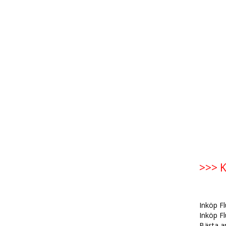
>>> K
Inköp F
Inköp F
Bästa ap