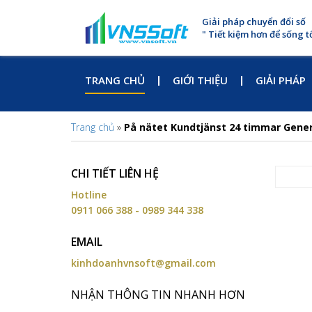
Giải pháp chuyển đổi số
" Tiết kiệm hơn để sống t
TRANG CHỦ
GIỚI THIỆU
GIẢI PHÁP
Trang chủ
»
På nätet Kundtjänst 24 timmar Gener
CHI TIẾT LIÊN HỆ
Hotline
0911 066 388 - 0989 344 338
EMAIL
kinhdoanhvnsoft@gmail.com
NHẬN THÔNG TIN NHANH HƠN