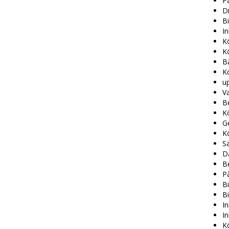
P
D
Bi
I
K
K
Bä
Kö
u
Va
Be
Kö
G
K
Sä
D
B
På
Bi
Bi
I
In
Kö