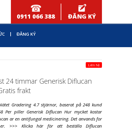
0911 066 388
ĐĂNG KÝ
ỨC
ĐĂNG KÝ
Liên hệ
st 24 timmar Generisk Diflucan
ratis frakt
Nätet Gradering 4.7 stjärnor, baserat på 248 kund
8 Per piller Generisk Diflucan Hur mycket kostar
lucan ar en antifungal medicinering. Det anvands for
ner. >>> Klicka här för att beställa Diflucan