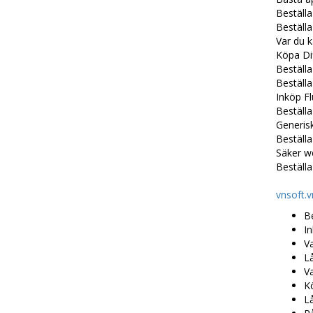
Beställa
Beställ
Var du 
Köpa Di
Beställ
Beställa
Inköp F
Beställa
Generis
Beställ
Säker we
Beställ
vnsoft.v
Be
In
Va
Lå
Va
Kö
L