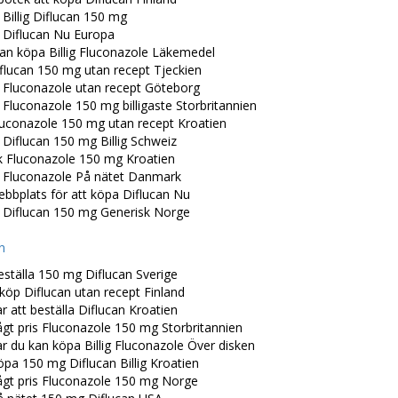
 Billig Diflucan 150 mg
a Diflucan Nu Europa
kan köpa Billig Fluconazole Läkemedel
flucan 150 mg utan recept Tjeckien
a Fluconazole utan recept Göteborg
 Fluconazole 150 mg billigaste Storbritannien
luconazole 150 mg utan recept Kroatien
 Diflucan 150 mg Billig Schweiz
k Fluconazole 150 mg Kroatien
a Fluconazole På nätet Danmark
bbplats för att köpa Diflucan Nu
a Diflucan 150 mg Generisk Norge
n
ställa 150 mg Diflucan Sverige
köp Diflucan utan recept Finland
r att beställa Diflucan Kroatien
gt pris Fluconazole 150 mg Storbritannien
r du kan köpa Billig Fluconazole Över disken
pa 150 mg Diflucan Billig Kroatien
ågt pris Fluconazole 150 mg Norge