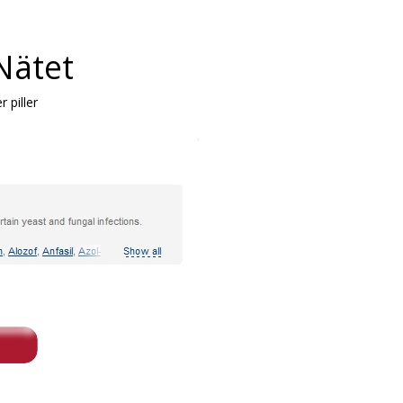
Nätet
 piller