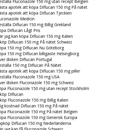
ställa Fluconazole 150 mg utan recept Belgien
ästa apotek att köpa Diflucan 150 mg På nätet
sta apotek att köpa Diflucan Tjeckien
luconazole Medicin
ställa Diflucan 150 mg Billig Grekland
pa Diflucan Lågt Pris
r jag kan köpa Diflucan 150 mg Italien
nköp Diflucan 150 mg På nätet Schweiz
öpa 150 mg Diflucan Nu Göteborg
pa 150 mg Diflucan billigaste Helsingborg
er disken Diflucan Portugal
eställa 150 mg Diflucan På Nätet
sta apotek att köpa Diflucan 150 mg piller
eställa Fluconazole 150 mg USA
ver disken Fluconazole 150 mg Schweiz
öpa Fluconazole 150 mg utan recept Stockholm
köp Diflucan
köp Fluconazole 150 mg Billig Italien
åg kostnad Diflucan 150 mg På nätet
öpa Fluconazole 150 mg På nätet Belgien
öpa Fluconazole 150 mg Generisk Europa
ppköp Diflucan 150 mg Nederländerna
är jag kan få Fluconazole Schweiz