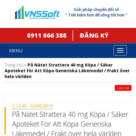
Giải pháp chuyển đổi số
" Tiết kiệm hơn để sống tốt hơn "
0911 066 388
ĐĂNG KÝ
MENU
Toggle
navigat
Trang chủ
»
På Nätet Strattera 40 mg Köpa / Säker
Apoteket För Att Köpa Generiska Läkemedel / Frakt över
hela världen
Liên hệ
12:49 - 02/08/2019
På Nätet Strattera 40 mg Köpa / Säker
Apoteket För Att Köpa Generiska
Läkemedel / Frakt över hela världen