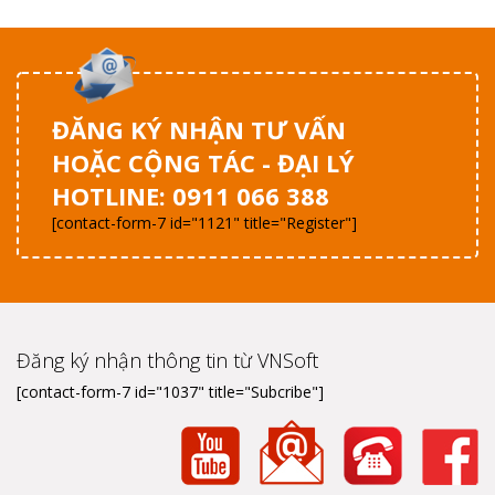
ĐĂNG KÝ NHẬN TƯ VẤN
HOẶC CỘNG TÁC - ĐẠI LÝ
HOTLINE: 0911 066 388
[contact-form-7 id="1121" title="Register"]
Đăng ký nhận thông tin từ VNSoft
[contact-form-7 id="1037" title="Subcribe"]