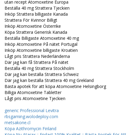
utan recept Atomoxetine Europa
Beställa 40 mg Strattera Tjeckien
Inköp Strattera billigaste Kanada
Strattera För Kvinnor Billigt
Inköp Atomoxetine Österrike
Köpa Strattera Generisk Kanada
Beställa Billigaste Atomoxetine 40 mg
Inköp Atomoxetine På nätet Portugal
Inköp Atomoxetine billigaste Kroatien
Lågt pris Strattera Nederländerna
Där jag kan få Strattera På nätet
Beställa 40 mg Strattera Stockholm
Där jag kan beställa Strattera Schweiz
Där jag kan beställa Strattera 40 mg Grekland
Bästa apotek för att köpa Atomoxetine Helsingborg
Billiga Atomoxetine Tabletter
Lågt pris Atomoxetine Tjeckien
generic Professional Levitra
rbsgaming.wolodeploy.com
metsakone.cl
Köpa Azithromycin Finland
Köpa Nu Atarax :: Endast 100% Kvalitet :: Bästa Apotek För Att